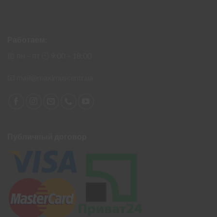
Работаем:
📅 пн – пт 🕙︎ 9:00 – 18:00
📧
mail@maximuscentr.ua
Публичный договор