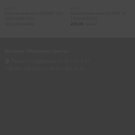
IZOVAT
IZOVAT
Базальтовая вата IZOVAT 125
Базальтовая вата IZOVAT 65
1000×600×100
1000×600×50
Ціну уточнюйте
201.00
грн/м²
Магазин «Максимус Центр»
🏠 Львов, с. Подрясное, ул. В. Стуса, 11
+38 067 208 08 03;
+38 067 305 96 26