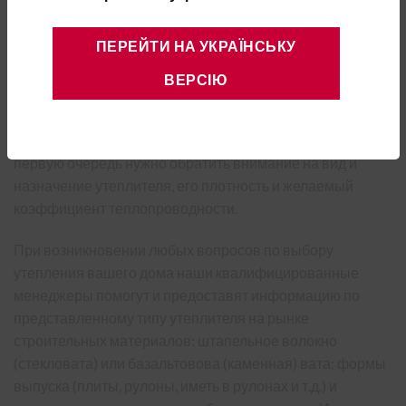
Плотность, кг/м³
145
Степень горючести
НГ
ПЕРЕЙТИ НА УКРАЇНСЬКУ
Если вы хотите купить теплоизоляцию и утеплить
ВЕРСІЮ
минеральной ватой объект, а именно стекловату
(штапельное волокно) или базальтовую (каменную) вату,
необходимую для ваших потребностей и приложений, в
первую очередь нужно обратить внимание на вид и
назначение утеплителя, его плотность и желаемый
коэффициент теплопроводности.
При возникновении любых вопросов по выбору
утепления вашего дома наши квалифицированные
менеджеры помогут и предоставят информацию по
представленному типу утеплителя на рынке
строительных материалов: штапельное волокно
(стекловата) или базальтовова (каменная) вата; формы
выпуска (плиты, рулоны, иметь в рулонах и т.д.) и