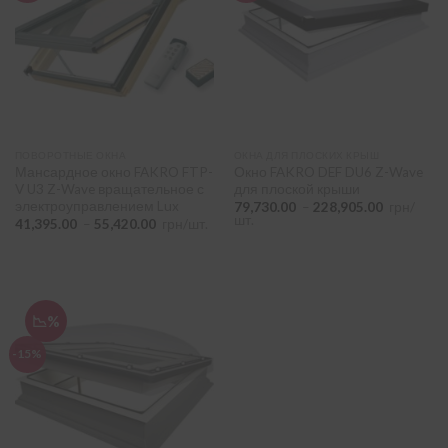
пластик
(2)
Розмір вікна
+
Тип вікна
-
ПОВОРОТНЫЕ ОКНА
ОКНА ДЛЯ ПЛОСКИХ КРЫШ
Мансардное окно FAKRO FTP-
Окно FAKRO DEF DU6 Z-Wave
умное окно
(3)
V U3 Z-Wave вращательное с
для плоской крыши
электроуправлением Lux
Диапазо
79,730.00
–
228,905.00
грн/
поворотно-откидное окно
(1)
цен:
шт.
Диапазон
41,395.00
–
55,420.00
грн/шт.
79,730.0
цен:
–
41,395.00
окно для плоской крыши
(2)
228,905.
–
55,420.00
ПІДІБРАТИ
📉%
-15%