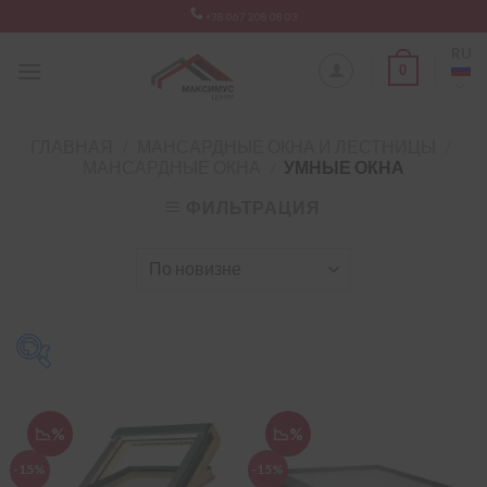
Skip
+38 067 208 08 03
to
RU
content
0
ГЛАВНАЯ
/
МАНСАРДНЫЕ ОКНА И ЛЕСТНИЦЫ
/
МАНСАРДНЫЕ ОКНА
/
УМНЫЕ ОКНА
ФИЛЬТРАЦИЯ
Матеріал
-
📉%
📉%
дерево
(1)
-15%
-15%