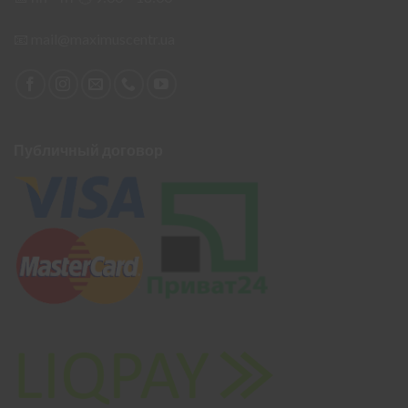
📧
mail@maximuscentr.ua
Публичный договор