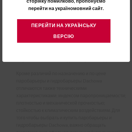
сторінку помилково, пропонуємо
сооружения теплоизоляционного пирога
перейти на україномовний сайт.
строительных конструкций. Основные сферы
применения этих кровельных пленок:
ПЕРЕЙТИ НА УКРАЇНСЬКУ
утепление крыши при строительстве
ВЕРСІЮ
мансардных этажей;
утепление перекрытий холодных чердаков;
утепление стен канадских каркасных домов.
Кроме различий по назначению и по цене
паробарьеры и гидробарьеры Dachowa
отличаются также техническими
характеристиками: индексом паропроницаемости;
плотностью и механической прочностью;
стойкостью к климатическим воздействиям. Для
того чтобы выбрать и купить паробарьеры и
гидробарьеры Dachowa, важно обращать