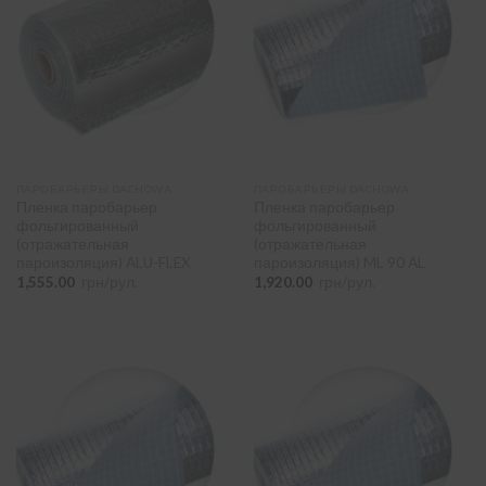
паробарьер
(5)
ветробарьер
(1)
Розміри рулону
-
1.5×50 м
(4)
1.6×50 м
(1)
ПАРОБАРЬЕРЫ DACHOWA
ПАРОБАРЬЕРЫ DACHOWA
Пленка паробарьер
Пленка паробарьер
фольгированный
фольгированный
(отражательная
(отражательная
Граматура
+
пароизоляция) ALU-FLEX
пароизоляция) ML 90 AL
1,555.00
грн/рул.
1,920.00
грн/рул.
ПІДІБРАТИ