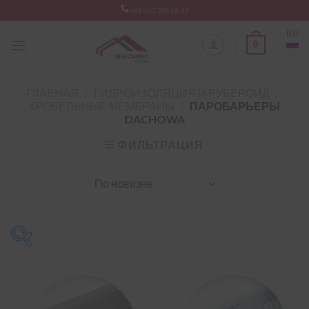
Skip
+38 067 208 08 03
to
RU
content
0
ГЛАВНАЯ
/
ГИДРОИЗОЛЯЦИЯ И РУБЕРОИД
/
КРОВЕЛЬНЫЕ МЕМБРАНЫ
/
ПАРОБАРЬЕРЫ
DACHOWA
ФИЛЬТРАЦИЯ
Тип мембрани
-