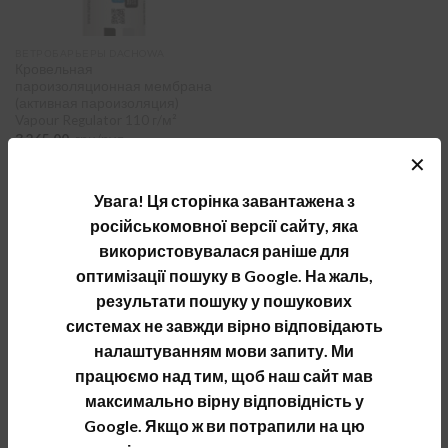
ВЕТРОБАРЬЕРЫ DACHOWA
Кровельная
пароизоляционная мембрана
(активная пароизоляция)
Vapour Regulator 110 г/м²
3,265.00
грн/рул.
✕
Увага! Ця сторінка завантажена з
Как выбрать и купить паробарьеры
російськомовної версії сайту, яка
Dachowa
використовувалася раніше для
оптимізації пошуку в Google. На жаль,
Кровельные мембраны Dachowa включают в себя
результати пошуку у пошукових
паропроницаемые гидробарьеры и
системах не завжди вірно відповідають
супердиффузионные мембраны Ekran Dachowy и
налаштуванням мови запиту. Ми
Dachowa, а также отражающие паробарьеры
працюємо над тим, щоб наш сайт мав
Lenko и активные паробарьеры Vapour. Как и
максимально вірну відповідність у
другие типы кровельных мембран, паробарьеры и
Google. Якщо ж ви потрапили на цю
гидробарьеры Dachowa предназначены для