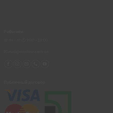
Работаем:
📅 пн – пт 🕙︎ 9:00 – 18:00
📧
mail@maximuscentr.ua
Публичный договор