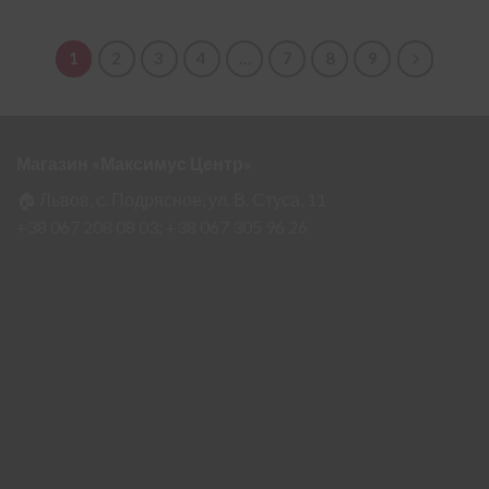
1
2
3
4
…
7
8
9
Магазин «Максимус Центр»
🏠 Львов, с. Подрясное, ул. В. Стуса, 11
+38 067 208 08 03;
+38 067 305 96 26