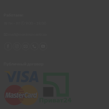
Работаем:
📅 пн – пт 🕙︎ 9:00 – 18:00
📧
mail@maximuscentr.ua
Публичный договор