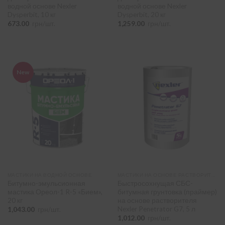
водной основе Nexler
водной основе Nexler
Dysperbit, 10 кг
Dysperbit, 20 кг
673.00
грн/шт.
1,259.00
грн/шт.
New
МАСТИКИ НА ВОДНОЙ ОСНОВЕ
МАСТИКИ НА ОСНОВЕ РАСТВОРИТЕЛЯ
Битумно-эмульсионная
Быстросохнущая СБС-
мастика Ореол-1 R-5 «Бием»,
битумная грунтовка (праймер)
20 кг
на основе растворителя
Nexler Penetrator G7, 5 л
1,043.00
грн/шт.
1,012.00
грн/шт.