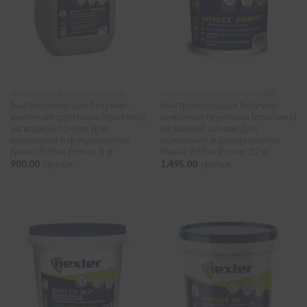
паробарьер
(5)
гидроизоляционная мембрана ТПО
(3)
ветробарьер
(1)
МАСТИКИ НА ВОДНОЙ ОСНОВЕ
МАСТИКИ НА ВОДНОЙ ОСНОВЕ
Тип бітуму
-
Быстросохнущая битумно-
Быстросохнущая битумно-
анионная грунтовка (праймер)
анионная грунтовка (праймер)
СБС-битум
(12)
на водной основе для
на водной основе для
оснований и фундаментов
оснований и фундаментов
оксидированный битум
(9)
Nexler Bitflex Primer, 8 кг
Nexler Bitflex Primer, 22 кг
900.00
грн/шт.
1,495.00
грн/шт.
Основа
-
картон
(1)
полиэстер
(4)
армированный полиэстер
(7)
стеклополотно
(9)