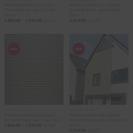
Фиброцементный сайдинг
Фиброцементный сайдинг
Hardie® Plank, цвет Cobble
Hardie® Plank, цвет Evening
Stone
Blue
Диапазон
1,826.00
–
1,914.00
грн/м²
1,914.00
грн/м²
цен:
1,826.00
–
1,914.00
New
New
HARDIE® PLANK
HARDIE® PLANK
Фиброцементный сайдинг
Фиброцементный сайдинг
Hardie® Plank, цвет Grey Slate
Hardie® Plank, цвет Heathered
Moss
Диапазон
1,826.00
–
1,914.00
грн/м²
цен:
1,914.00
грн/м²
1,826.00