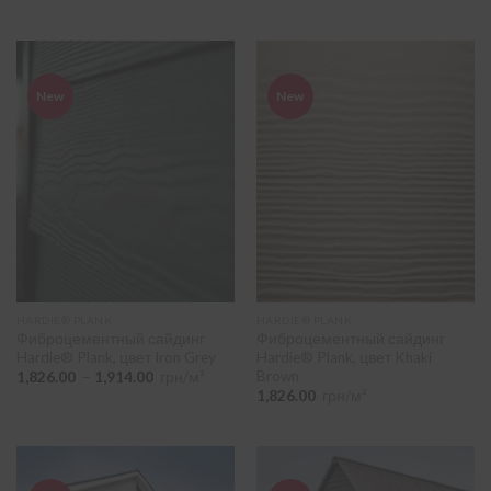
–
1,914.00
New
New
HARDIE® PLANK
HARDIE® PLANK
Фиброцементный сайдинг
Фиброцементный сайдинг
Hardie® Plank, цвет Iron Grey
Hardie® Plank, цвет Khaki
Brown
Диапазон
1,826.00
–
1,914.00
грн/м²
цен:
1,826.00
грн/м²
1,826.00
–
1,914.00