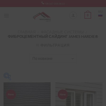
Skip
+38 067 208 08 03
to
RU
content
0
ГЛАВНАЯ
/
ФАСАДНЫЕ СИСТЕМЫ
/
ФИБРОЦЕМЕНТНЫЙ САЙДИНГ JAMES HARDIE®
ФИЛЬТРАЦИЯ
Фасадна система
-
New
New
традиционній сайдинг
(21)