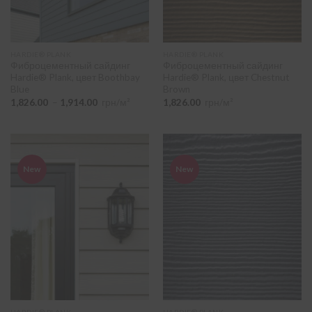
HARDIE® PLANK
HARDIE® PLANK
Фиброцементный сайдинг
Фиброцементный сайдинг
Hardie® Plank, цвет Boothbay
Hardie® Plank, цвет Chestnut
Blue
Brown
Диапазон
1,826.00
–
1,914.00
грн/м²
1,826.00
грн/м²
цен:
1,826.00
–
1,914.00
New
New
HARDIE® PLANK
HARDIE® PLANK