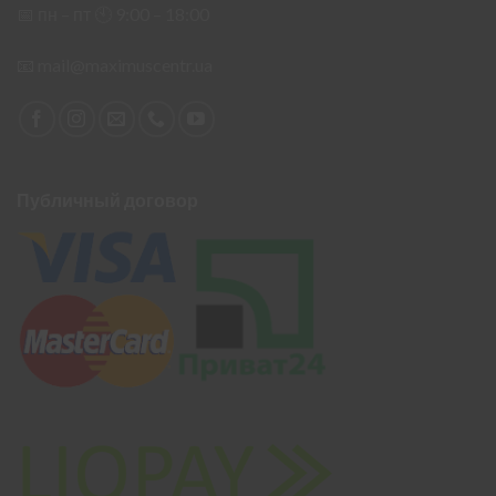
📅 пн – пт 🕙︎ 9:00 – 18:00
📧
mail@maximuscentr.ua
Публичный договор