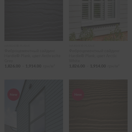
сайдинг «шип-паз»
(8)
Поверхня
-
Древесина кедра, Cedar
(29)
Гладкая, Smooth
(9)
HARDIE® PLANK
HARDIE® PLANK
Фиброцементный сайдинг
Фиброцементный сайдинг
Hardie® Plank, цвет Anthracite
Hardie® Plank, цвет Arctic
Grey
White
ПІДІБРАТИ
Диапазон
Диапазон
1,826.00
–
1,914.00
грн/м²
1,826.00
–
1,914.00
грн/м²
цен:
цен:
1,826.00
1,826.00
–
–
1,914.00
1,914.00
New
New