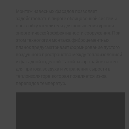
Монтаж навесных фасадов позволяет
задействовать в пироге облицовочной системы
прослойку утеплителя для повышения уровня
энергетической эффективности сооружения. При
этом технология монтажа фиброцементных
планок предусматривает формирование пустого
воздушного пространства между теплоизоляцией
и фасадной отделкой. Такой зазор крайне важен
для притока воздуха и устранения сырости в
теплоизоляторе, которая появляется из-за
перепадов температур.