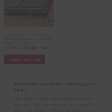
АКСЕССУАРЫ ДЛЯ МАНСАРДНЫХ ОКОН
Внешняя маркиза FAKRO AMZ
KOMFORT I 089
Діапазон
4,400.00
–
9,800.00
грн/шт.
цін:
від
Цей
4,400.00
ОБЕРІТЬ ОПЦІЇ
до
товар
9,800.00
має
кілька
варіантів.
Как выбрать и купить мансардные
Параметри
окна?
можна
Мансардные дома становятся все более
вибрати
популярными, и причин тому несколько. Во-
на
первых, проектные бюро и строительные