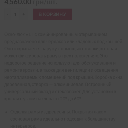
4,560.00
грн/шт.
Количество товара Кровельный люк Velux VLT 1000 029 45×7
В КОРЗИНУ
Окно-люк VLT с комбинированным открыванием
предназначено для чердаков или кладовых под крышей.
Оно открывается наружу с помощью створки, которая
может фиксировать раму в трех положениях. Это
недорогое решение используют для обслуживания и
ремонта кровли, а также для вентиляции и освещения
неотапливаемых помещений под крышей. Коробка окна
деревянная, створка — алюминиевая. Встроенный
универсальный оклад и стеклопакет. Для установки в
кровли с углом наклона от 20° до 60°.
Отделка рамы из древесины. Покрытая лаком
сосновая рама идеально подходит к большинству
интерьеров.