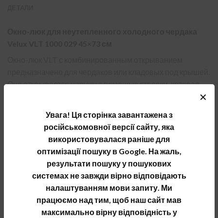
ДЕТАЛИ
Окно-люк для неутепленного холодного чердака
Velux VLT 1000 029 45×73 см
Окно-люк VLT с комбинированным открыванием
предназначено для чердаков или кладовых под крышей.
Оно открывается наружу с помощью створки, которая
✕
может фиксировать раму в трех положениях. Это
недорогое решение используют для обслуживания и
Увага! Ця сторінка завантажена з
ремонта кровли, а также для вентиляции и освещения
російськомовної версії сайту, яка
неотапливаемых помещений под крышей. Коробка окна
використовувалася раніше для
деревянная, створка — алюминиевая. Встроенный
оптимізації пошуку в Google. На жаль,
универсальный оклад и стеклопакет. Для установки в
результати пошуку у пошукових
кровли с углом наклона от 20° до 60°.
системах не завжди вірно відповідають
налаштуванням мови запиту. Ми
Отделка рамы из древесины. Покрытая лаком
працюємо над тим, щоб наш сайт мав
сосновая рама идеально подходит к большинству
максимально вірну відповідність у
интерьеров.