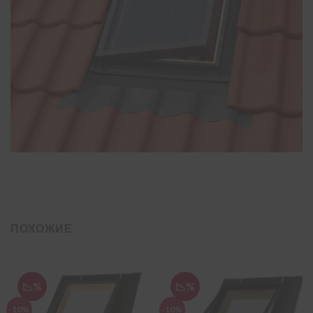
ПОХОЖИЕ
📉%
📉%
-10%
-10%