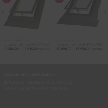
КРОВЕЛЬНЫЕ ЛЮКИ
КРОВЕЛЬНЫЕ ЛЮКИ
Кровельный люк FAKRO WSZ
Кровельный люк FAKRO WSH
Диапазон
Диапазон
10,350.00
–
13,410.00
грн/шт.
10,890.00
–
13,950.00
грн/шт.
цен:
цен:
10,350.00
10,890.00
–
–
13,410.00
13,950.00
Магазин «Максимус Центр»
🏠 Львов, с. Подрясное, ул. В. Стуса, 11
+38 067 208 08 03;
+38 067 305 96 26