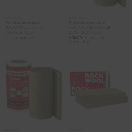
Форма
-
200 мм
(2)
плита
(23)
ROCKWOOL
ROCKWOOL
220 мм
(1)
рулон
(5)
Минеральная вата
Минеральная вата
ROCKWOOL Rockmin+
ROCKWOOL RockRoll
1000×610×150
2500×1000×100
Ціну уточнюйте
208.00
грн/м², наявність
Щільність
+
уточнюйте
Матеріал
-
базальтовая вата
(28)
Виробник
-
Rockwool
(28)
ПІДІБРАТИ
ROCKWOOL
ROCKWOOL