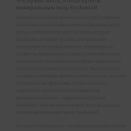
Что нужно знать, чтобы купить
минеральную вату Rockwooll
Минеральная вата может быть представлена
рулонами или плитами каменной минеральной
ваты, которую получают из горных пород
базальта, а также продукцией на основе
штапельного стекловолокна. Несмотря на
схожесть базальтовой ваты и стекловолокна,
технология производства и сфера применения
этих утеплителей отличается. Разные типы
минеральной ваты выпускают на разных заводах
и под разными брендами. И один из самых
известных производителей каменной
минеральной ваты – европейский бренд
Rockwooll. Что же нужно знать, если вы решили
купить минеральную вату Rockwooll?
Rockwool International – это международная группа