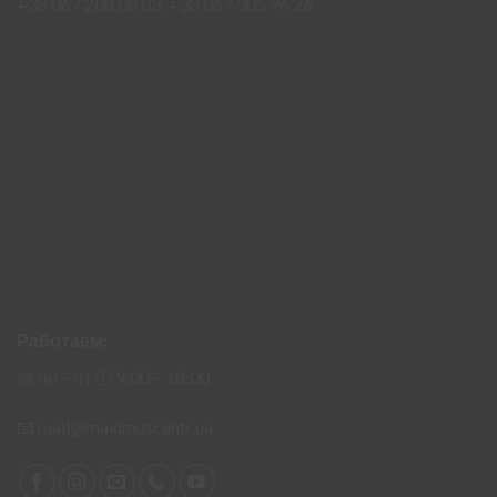
+38 067 208 08 03;
+38 067 305 96 26
Работаем:
📅 пн – пт 🕙︎ 9:00 – 18:00
📧
mail@maximuscentr.ua