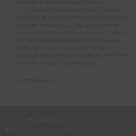
компаний со штаб-квартирой в Дании.
Теплоизоляция этого европейского поставщика
известна в мире уже более 80 лет, а возраст самой
компании превышает 110 лет (дата основании
Rockwool – 1909 год). Изоляционные материалы на
основе каменной базальтовой ваты Rockwool
производят на десятках заводов в Европе,
Северной Америке и Азии. Международный штат
компании – более 10 тысяч человек.
Читать больше...
Магазин «Максимус Центр»
🏠 Львов, с. Подрясное, ул. В. Стуса, 11