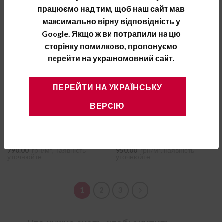
працюємо над тим, щоб наш сайт мав
New
New
максимально вірну відповідність у
Google. Якщо ж ви потрапили на цю
сторінку помилково, пропонуємо
перейти на україномовний сайт.
ПЕРЕЙТИ НА УКРАЇНСЬКУ
ВЕРСІЮ
ROCKWOOL
ROCKWOOL
Минеральная вата
Минеральная вата
ROCKWOOL FrontRock Super
ROCKWOOL FrontRock Super
Plus (Max E) 1200×600×150
Plus (Max E) 1200×600×200
790.00
грн/м², наявність
950.00
грн/м², наявність
уточнюйте
уточнюйте
1
2
3