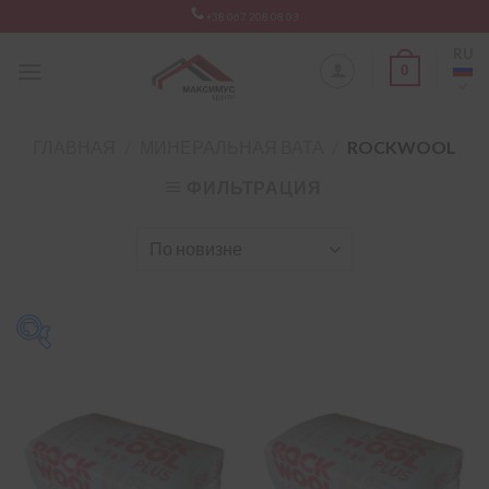
Skip
+38 067 208 08 03
to
RU
content
0
ГЛАВНАЯ
/
МИНЕРАЛЬНАЯ ВАТА
/
ROCKWOOL
ФИЛЬТРАЦИЯ
Призначення утеплювача
-
звукоизоляция
(3)