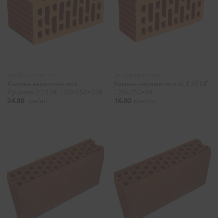
120 мм
(1)
190 мм
(1)
250 мм
(2)
380 мм
(1)
ДВОЙНОЙ КИРПИЧ
ДВОЙНОЙ КИРПИЧ
450 мм
(1)
Камень керамический
Камень керамический 1,35 NF
Русиния 2,12 NF 120×250×138
120×250×88
Виробник
-
24.80
грн/шт.
16.00
грн/шт.
Русиния
(7)
Виробник цегли
-
Русиния
(2)
Тип цегли
-
рядовой
(2)