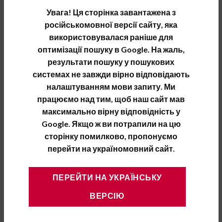
Увага! Ця сторінка завантажена з
російськомовної версії сайту, яка
використовувалася раніше для
оптимізації пошуку в Google. На жаль,
результати пошуку у пошукових
системах не завжди вірно відповідають
налаштуванням мови запиту. Ми
працюємо над тим, щоб наш сайт мав
максимально вірну відповідність у
КЕРАМИЧЕСКИЕ БЛОКИ И КИРПИЧ
Керамический блок Русиния
Google. Якщо ж ви потрапили на цю
K-45 450×250×238
сторінку помилково, пропонуємо
160.50
грн/шт.
перейти на україномовний сайт.
ПЕРЕЙТИ НА УКРАЇНСЬКУ
Как выбрать и купить керамические
блоки «Русиния»
ВЕРСІЮ
Блоки теплой керамики – универсальная
альтернатива керамическому кирпичу. Они