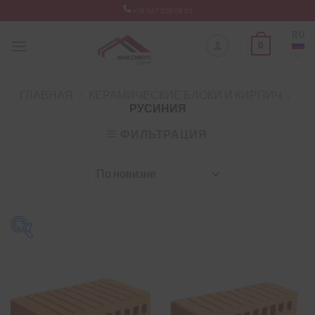
Skip
+38 067 208 08 03
to
RU
content
0
ГЛАВНАЯ
/
КЕРАМИЧЕСКИЕ БЛОКИ И КИРПИЧ
/
РУСИНИЯ
ФИЛЬТРАЦИЯ
Товщина
-
100 мм
(1)