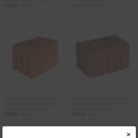
105.80
грн/шт.
Ціну уточнюйте
КЕРАМИЧЕСКИЕ БЛОКИ И КИРПИЧ
КЕРАМИЧЕСКИЕ БЛОКИ И КИРПИЧ
Керамический блок Русиния
Керамический блок Русиния
K-25 XL 250×380×238
K-38 380×250×238
133.40
грн/шт.
133.40
грн/шт.
✕