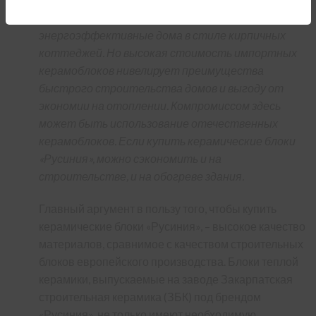
позволяют быстро строить
энергоэффективные дома в стиле кирпичных
коттеджей. Но высокая стоимость импортных
керамоблоков нивелирует преимущества
быстрого строительства домов и выгоду от
экономии на отоплении. Компромиссом здесь
может быть использование отечественных
керамоблоков. Если купить керамические блоки
«Русиния», можно сэкономить и на
строительстве, и на обогреве здания.
Главный аргумент в пользу того, чтобы купить
керамические блоки «Русиния», – высокое качество
материалов, сравнимое с качеством строительных
блоков европейского производства. Блоки теплой
керамики, выпускаемые на заводе Закарпатская
строительная керамика (ЗБК) под брендом
«Русиния», не только имеют необходимую