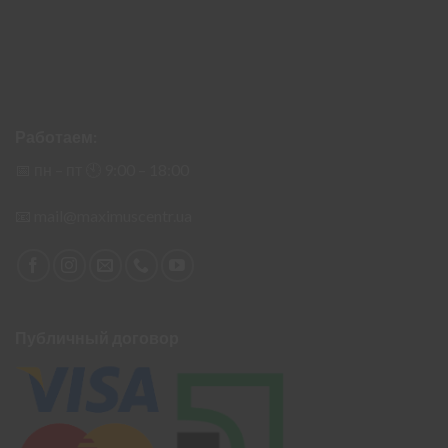
Работаем:
📅 пн – пт 🕙︎ 9:00 – 18:00
📧
mail@maximuscentr.ua
Публичный договор