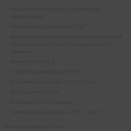
Назначение: паробарьер (отражательная
пароизоляция)
Размер рулона: 1,5 м × 50 м = 75 м²
Материал: полиэтиленовая пленка с армированной
полипропиленовой сеткой и напылением слоя
алюминия
Количество слоев: 3
Плотность (грамматура): 90 г/м²
Устойчивость к разрыву: 250/230 Н/5 см
Коэффициент, Sd 45 м
Устойчивость к УФ: 3 месяца
Температурный диапазон: -40 °C … + 80 °C
Категория:
Паробарьеры Dachowa