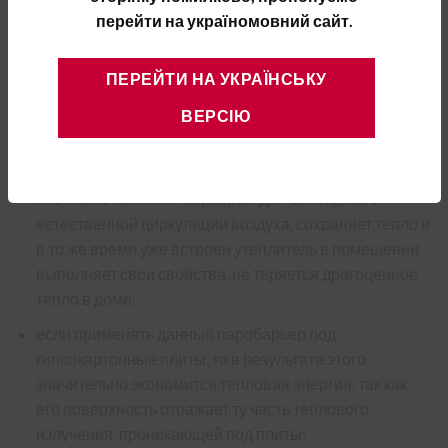
паробарьер. Преимущества применения:
перейти на україномовний сайт.
основная особенность данной мамбраны
ПЕРЕЙТИ НА УКРАЇНСЬКУ
заключается в значительной противодействие
диффузии, в отличие от других видов пароизоляции,
ВЕРСІЮ
представленные на рынке строительных
материалов;
пленка не является барьером для свободной и
естественной циркуляции воздуха, сохраняет тепло и
в то же время уже встроен утеплитель в помещении
выполняет свои свойства, не теряется драгоценное
тепло в доме;
если применять данный паробарьер под
гипсокартонные плиты, то в результате этого
значительно экономится тепловая энергия, так как
его поверхность отражает ту часть теплового
излучения, проникающей под плиты;