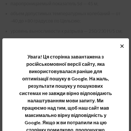
паропроницаемый показатель Sd — 45 м;
объем допустимых температурных колебаний — от
-40 до +80 градусов по Цельсию;
уровень выносливости к разрыва — 250/230 Н/5 см;
уровень огнестойкой классификации — Е;
✕
размер рулона: 1,5 х 50 м.
Увага! Ця сторінка завантажена з
російськомовної версії сайту, яка
Чтобы выбрать и купить необходимый паробарьер
використовувалася раніше для
нужно знать также и состав пленки. Итак,
оптимізації пошуку в Google. На жаль,
пароизоляционная пленка ML 90 AL представляет
результати пошуку у пошукових
собой пленочную структуру, состоящую из трех слоев:
системах не завжди вірно відповідають
середина в виде армирующей решетки со встроенными
налаштуванням мови запиту. Ми
полипропиленовыми волокнами, а также два внешних
працюємо над тим, щоб наш сайт мав
слои полиэтилена с добавлением тонкого
максимально вірну відповідність у
металлизированного наслоения.
Google. Якщо ж ви потрапили на цю
Пароизоляционная металлизированная пленка или
сторінку помилково, пропонуємо