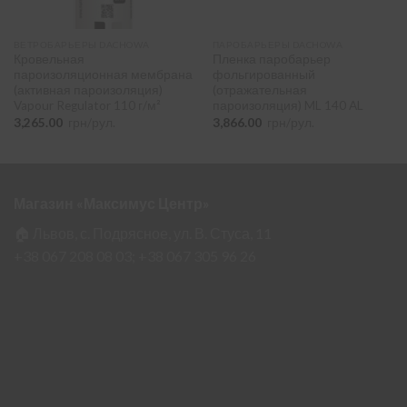
ВЕТРОБАРЬЕРЫ DACHOWA
ПАРОБАРЬЕРЫ DACHOWA
Кровельная
Пленка паробарьер
пароизоляционная мембрана
фольгированный
(активная пароизоляция)
(отражательная
Vapour Regulator 110 г/м²
пароизоляция) ML 140 AL
3,265.00
грн/рул.
3,866.00
грн/рул.
Магазин «Максимус Центр»
🏠 Львов, с. Подрясное, ул. В. Стуса, 11
+38 067 208 08 03;
+38 067 305 96 26