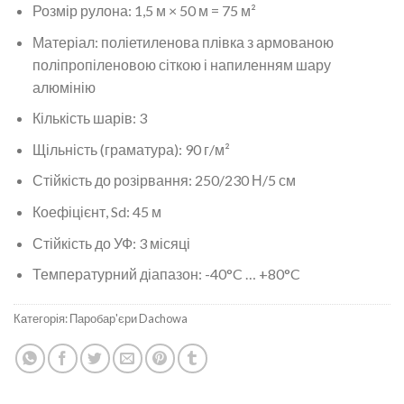
Розмір рулона: 1,5 м × 50 м = 75 м²
Матеріал: поліетиленова плівка з армованою
поліпропіленовою сіткою і напиленням шару
алюмінію
Кількість шарів: 3
Щільність (граматура): 90 г/м²
Стійкість до розірвання: 250/230 Н/5 см
Коефіцієнт, Sd: 45 м
Стійкість до УФ: 3 місяці
Температурний діапазон: -40°C … +80°C
Категорія:
Паробар'єри Dachowa