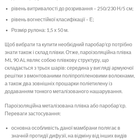
рівень витривалості до розривання – 250/230 Н/5 см;
рівень вогнестійкої класифікації – Е;
Розмір рулона: 1,5 х 50 м.
Щоб вибрати та купити необхідний паробар’єр потрібно
знати також і склад плівки. Отже, пароізоляційна плівка
ML 90 AL являє собою плівкову структуру, що
складається з трьох шарів: середина у вигляді армуючої
решітки з вмонтованими поліпропіленовими волокнами,
а також два зовнішніх прошарки поліетилену із
додаванням тонкого металізованого нашарування.
Пароізоляційна металізована плівка або паробар’єр.
Переваги застосування:
основна особливість даної мамбрани полягає в
значній протидії дифузії, на відміну від інших видів