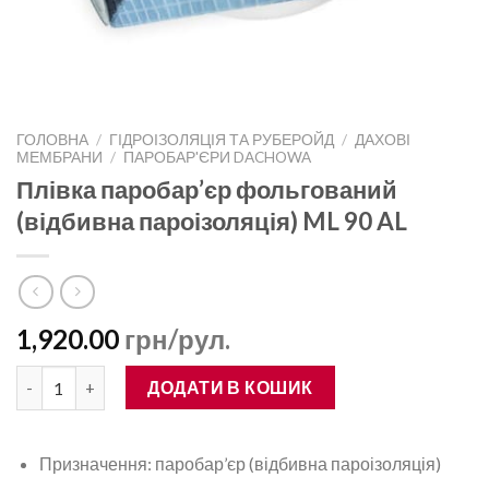
ГОЛОВНА
/
ГІДРОІЗОЛЯЦІЯ ТА РУБЕРОЙД
/
ДАХОВІ
МЕМБРАНИ
/
ПАРОБАР'ЄРИ DACHOWA
Плівка паробар’єр фольгований
(відбивна пароізоляція) ML 90 AL
1,920.00
грн/рул.
Плівка паробар’єр фольгований (відбивна пароізоляція) ML 9
ДОДАТИ В КОШИК
Призначення: паробар’єр (відбивна пароізоляція)