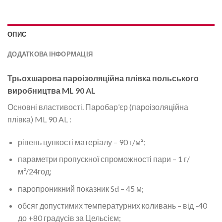
ОПИС
ДОДАТКОВА ІНФОРМАЦІЯ
Трьохшарова пароізоляційна плівка польського
виробництва ML 90 AL
Основні властивості. Паробар’єр (пароізоляційна
плівка) ML 90 AL :
рівень цупкості матеріалу – 90 г/м²;
параметри пропускної спроможності пари – 1 г/
м²/24год;
паропроникний показник Sd – 45 м;
обсяг допустимих температурних коливань – від -40
до +80 градусів за Цельсієм;