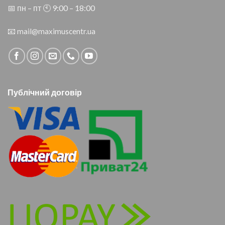
📅 пн – пт 🕙︎ 9:00 – 18:00
📧
mail@maximuscentr.ua
Публічний договір