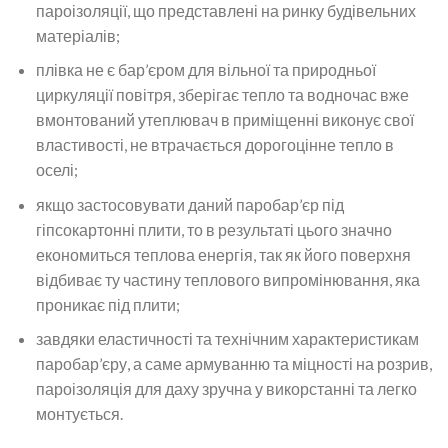
пароізоляції, що представлені на ринку будівельних
матеріалів;
плівка не є бар’єром для вільної та природньої
циркуляції повітря, зберігає тепло та водночас вже
вмонтований утеплювач в приміщенні виконує свої
властивості, не втрачається дорогоцінне тепло в
оселі;
якщо застосовувати даний паробар’єр під
гіпсокартонні плити, то в результаті цього значно
економиться теплова енергія, так як його поверхня
відбиває ту частину теплового випромінювання, яка
проникає під плити;
завдяки еластичності та технічним характеристикам
паробар’єру, а саме армуванню та міцності на розрив,
пароізоляція для даху зручна у викорстанні та легко
монтується.