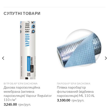
СУПУТНІ ТОВАРИ
ВІТРОБАР'ЄРИ DACHOWA
ПАРОБАР'ЄРИ DACHOWA
Дахова пароізоляційна
Плівка паробар’єр
мембрана (активна
фольгований (відбивна
пароізоляція) Vapour Regulator
пароізоляція) ML 110 AL
110 г/м²
3,100.00
грн/рул.
3,265.00
грн/рул.