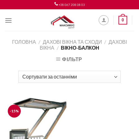
Skip
+38 067 208 08 03
to
content
0
ГОЛОВНА
/
ДАХОВІ ВІКНА ТА СХОДИ
/
ДАХОВІ
ВІКНА
/
ВІКНО-БАЛКОН
ФІЛЬТР
-15%