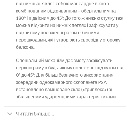
від нижньої, являє собою мансардне вікно з
комбінованим відкриванням – обертальним на
180° і підвісним до 45°. До того ж нижню стулку теж
можна відкрити на нижніх петлях і зафіксувати у
відкритому положенні разом із бічними
перешкодами, які і утворюють своєрідну огорожу
балкона.
Спеціальний механізм дає змогу зафіксувати
верхню раму в будь-якому положенні під кутом від
0° до 45°. Для більш безпечного використання
зсередини однокамерного склопакета P2A
встановлено ламіноване скло («триплекс») зі
збільшеними удароміцними характеристиками.
Читати більше...