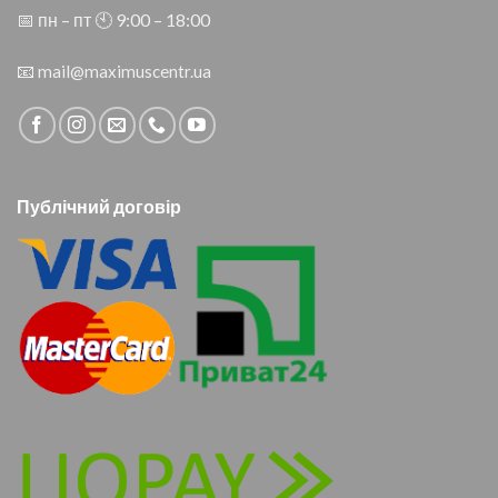
📅 пн – пт 🕙︎ 9:00 – 18:00
📧
mail@maximuscentr.ua
Публічний договір