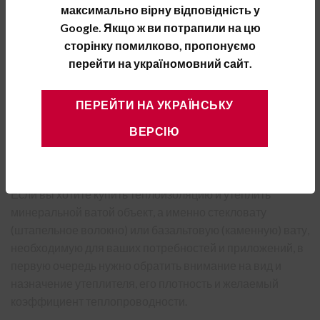
максимально вірну відповідність у
Google. Якщо ж ви потрапили на цю
Показатель
Значения
сторінку помилково, пропонуємо
Коэффициент теплопроводности при 10 °С, λ
, Вт/
10
0,037
перейти на україномовний сайт.
мК
Водопоглощение, кг/м²
1,0
ПЕРЕЙТИ НА УКРАЇНСЬКУ
Количество, м²/пач
1,2
ВЕРСІЮ
Плотность, кг/м³
125
Степень горючести
НГ
Если вы хотите купить теплоизоляцию и утеплить
минеральной ватой объект, а именно стекловату
(штапельное волокно) или базальтовую (каменную) вату,
необходимую для ваших потребностей и приложений, в
первую очередь нужно обратить внимание на вид и
назначение утеплителя, его плотность и желаемый
коэффициент теплопроводности.