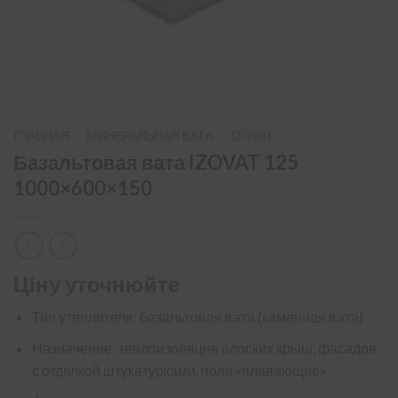
ГЛАВНАЯ
/
МИНЕРАЛЬНАЯ ВАТА
/
IZOVAT
Базальтовая вата IZOVAT 125
1000×600×150
Ціну уточнюйте
Тип утеплителя: базальтовая вата (каменная вата)
Назначение: теплоизоляция плоских крыш, фасадов
с отделкой штукатурками, пола «плавающие»