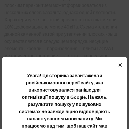
плоским перекрытием может формироваться из
нескольких слоев базальта, однако одной плотности.
Характеризуется высокой прочностью на сжатие при
10% деформации, не менее 40 кПа. Схема утепления
данной каменной ватой при утеплении плоских крыш
осуществляется в следующем порядке: несущие
элементы кровли — пароизоляция — плиты IZOVAT —
механическое крепление — стяжка — кровельное
покрытие.
✕
Увага! Ця сторінка завантажена з
По осуществлению процедуры утепление фасада с
російськомовної версії сайту, яка
отделкой штукатурками, то схема несколько отличается,
використовувалася раніше для
а именно: стена дома — слой высокоадгезионная клея —
оптимізації пошуку в Google. На жаль,
плиты IZOVAT — анкер — защитный армирующий слой
результати пошуку у пошукових
— сетка из стекловолокна — второй слой защитного
системах не завжди вірно відповідають
покрытия — декоративно-защитное покрытие. Эта
налаштуванням мови запиту. Ми
система является наиболее эффективной и
працюємо над тим, щоб наш сайт мав
экономически выгодной среди других.