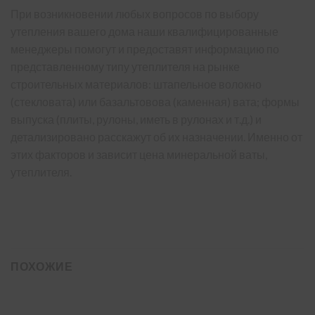
При возникновении любых вопросов по выбору
утепления вашего дома наши квалифицированные
менеджеры помогут и предоставят информацию по
представленному типу утеплителя на рынке
строительных материалов: штапельное волокно
(стекловата) или базальтовова (каменная) вата; формы
выпуска (плиты, рулоны, иметь в рулонах и т.д.) и
детализировано расскажут об их назначении. Именно от
этих факторов и зависит цена минеральной ваты,
утеплителя.
ПОХОЖИЕ