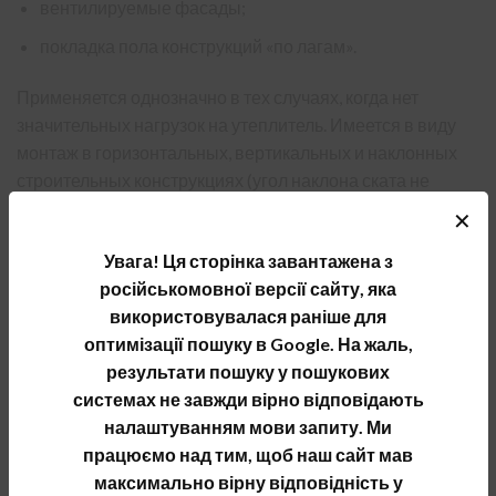
вентилируемые фасады;
покладка пола конструкций «по лагам».
Применяется однозначно в тех случаях, когда нет
значительных нагрузок на утеплитель. Имеется в виду
монтаж в горизонтальных, вертикальных и наклонных
строительных конструкциях (угол наклона ската не
должен превышать 60%). Схема монтажа происходит в
✕
следующем порядке: внутренняя облицовка —
Увага! Ця сторінка завантажена з
пароизоляция — плиты Izovat — стропила —
російськомовної версії сайту, яка
гидроизоляция — обрешетка — кровельное покрытие.
використовувалася раніше для
По утеплению базальтом «полов по лагам», то именно
оптимізації пошуку в Google. На жаль,
этот вид обеспечивает превосходную тепло- и
результати пошуку у пошукових
звукоизоляцию. Схема монтажа происходит в
системах не завжди вірно відповідають
следующем порядке: перекрытия — гидроизоляция
налаштуванням мови запиту. Ми
(пароизоляция) — плиты Izovat — лаги — чистовая
працюємо над тим, щоб наш сайт мав
пидлоганя.
максимально вірну відповідність у