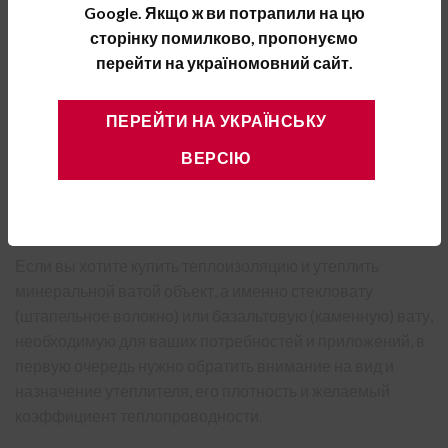
Google. Якщо ж ви потрапили на цю
Показатель
Значения
сторінку помилково, пропонуємо
перейти на україномовний сайт.
Коэффициент теплопроводности при 10 °С, λ
, Вт/
10
0,043
мК
Водопоглощение, кг/м²
1,0
ПЕРЕЙТИ НА УКРАЇНСЬКУ
Количество, м²/пач
2,4
ВЕРСІЮ
Плотность, кг/м³
30
Степень горючести
НГ
Если вы хотите купить теплоизоляцию и утеплить
минеральной ватой объект, а именно стекловату
(штапельное волокно) или базальтовую (каменную) вату,
необходимую для ваших потребностей и приложений, в
первую очередь нужно обратить внимание на вид и
назначение утеплителя, его плотность и желаемый
коэффициент теплопроводности.