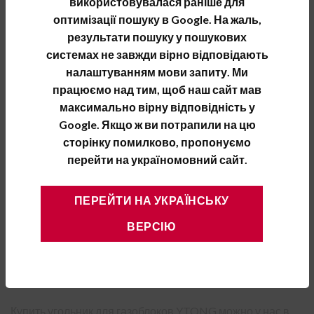
використовувалася раніше для
видиева ручная пила YTONG.
оптимізації пошуку в Google. На жаль,
результати пошуку у пошукових
Выбрать и купить угольник для газобетонных
системах не завжди вірно відповідають
блоков YTONG можно, выделив его основные
налаштуванням мови запиту. Ми
характеристики и особенности:
працюємо над тим, щоб наш сайт мав
максимально вірну відповідність у
Назначение: обеспечение точности при распылении
Google. Якщо ж ви потрапили на цю
изделий из ячеистого бетона
сторінку помилково, пропонуємо
Бренд: YTONG
перейти на україномовний сайт.
Страна-производитель: Польша
ПЕРЕЙТИ НА УКРАЇНСЬКУ
Тип: угольник
ВЕРСІЮ
Материал: железо
Размер: 1 типичный размер
Вес: до 2 кг
Купить угольник для газоблоков YTONG можно у нас в