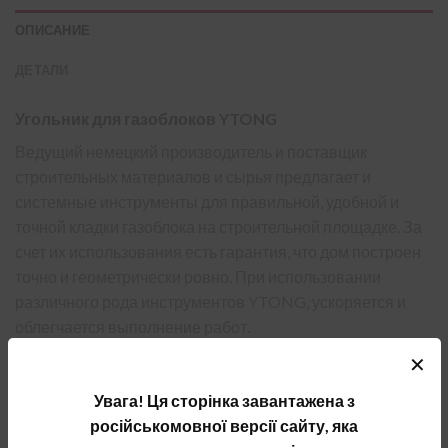
ОПИСАНИЕ
ДЕТАЛИ
Угольник для газоблоков YTONG
Ведущий немецкий производитель и поставщик
строительных материалов и сырья предлагает и
системные инструменты для правильной, удобной и
точной кладки газоблока на строительной площадке. За
счет их использования есть гарантия, что дом построен
точно и геометрически ровно. При использовании
различного рода инструментов YTONG, ускоряется и
облегчается выполнение работ.
✕
Одним из ряда инструментов выступает угольник для
газоблока. Его функция — обеспечение равной
Увага! Ця сторінка завантажена з
распиловки изделий из ячеистого бетона.
російськомовної версії сайту, яка
Одновременно в работе с уголком применяется и