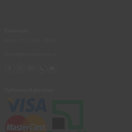
Работаем:
📅 пн – пт 🕙︎ 9:00 – 18:00
📧
mail@maximuscentr.ua
Публичный договор