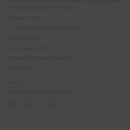
Назначение: обеспечение точности при распылении
изделий из ячеистого бетона
Бренд: YTONG
Страна-производитель: Польша
Тип: угольник
Материал: железо
Размер: 1 типичный размер
Вес: до 2 кг
Артикул:
70
Категория:
Инструменты для газобетона