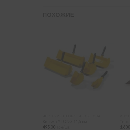
ПОХОЖИЕ
 ГАЗОБЕТОНА
ИНСТРУМЕНТЫ ДЛЯ ГАЗОБЕТОНА
ИНСТ
пила YTONG
Кельма YTONG 11,5 см
Терк
495.00
грн/шт.
1,60