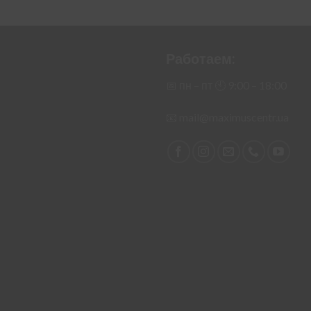
Работаем:
📅 пн – пт 🕙︎ 9:00 – 18:00
📧
mail@maximuscentr.ua