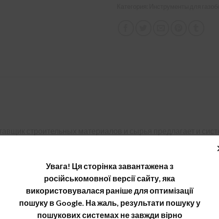
Категория:
Инструменты для газоб
тавщик строительных материалов и сырья предлагает и сис
роительной площадке. За счет их использования есть гаранти
и различного рода инструментов YTONG, ускоряется и облег
Увага! Ця сторінка завантажена з
кельма YTONG, которая несколько отличается по виду от тра
російськомовної версії сайту, яка
вор, сохраняя при этом его толщину в пределах 1-3 мм, чт
використовувалася раніше для оптимізації
 мостиков холода. Форма кельми YTONG и размеры, соответс
пошуку в Google. На жаль, результати пошуку у
пает по бокам, а стены остаются чистыми.
пошукових системах не завжди вірно