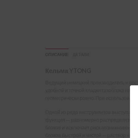
ОПИСАНИЕ
ДЕТАЛИ
Кельма YTONG
Ведущий немецкий производитель и пос
удобной и точной кладки газоблока на ст
геометрически ровно. При использовани
Одной из ряда инструментов выступает 
функция — равномерно распределять раст
блоков и исключает риск возникновения
блоков быстрой и чистой — раствор не ка