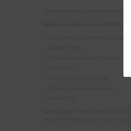
Производитель предлагает кельму разных раз
Выбрать и купить кельму YTONG мож
Назначение: обеспечение равномерно
Бренд: YTONG
Страна-производитель: Польша
Тип: кельма
Материал: железо, пластик
Размер: 10 типовых размеров
Вес: от 0,5 кг
Купить кельму YTONG можно у нас в ин
розгорноту информацию о товаре и офор