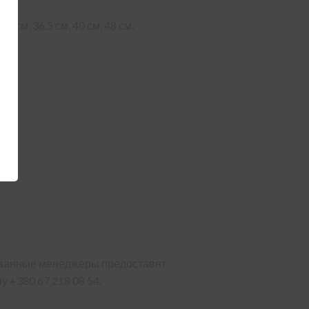
0 см, 36,5 см, 40 см, 48 см.
и:
в
рованные менеджеры предоставят
 +380 67 218 08 54.