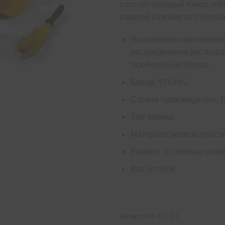
способствующий тонкослой
изделий из ячеистого бетона
Назначение: обеспечени
распределения раствора 
газобетонных блоков
Бренд: YTONG
Страна-производитель: 
Тип: кельма
Материал: железо, пласт
Размер: 10 типовых раз
Вес: от 0,5 кг
Артикул:
65-1-1-1-1