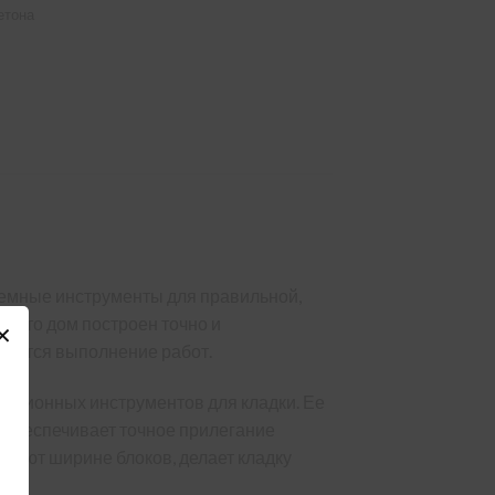
етона
темные инструменты для правильной,
я, что дом построен точно и
✕
чается выполнение работ.
диционных инструментов для кладки. Ее
о обеспечивает точное прилегание
твуют ширине блоков, делает кладку