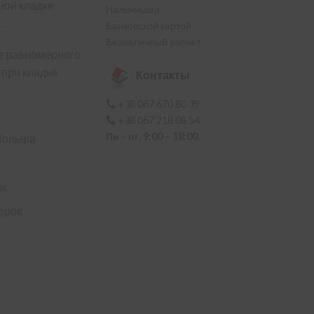
ной кладке
Наличными
.
Банковской картой
Безналичный расчет
е равномерного
при кладке
Контакты
+38 067 670 80 39
+38 067 218 08 54
Пн – пт, 9:00 – 18:00
Польша
ик
меров