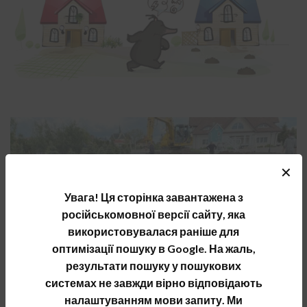
✕
Увага! Ця сторінка завантажена з
російськомовної версії сайту, яка
використовувалася раніше для
оптимізації пошуку в Google. На жаль,
результати пошуку у пошукових
системах не завжди вірно відповідають
налаштуванням мови запиту. Ми