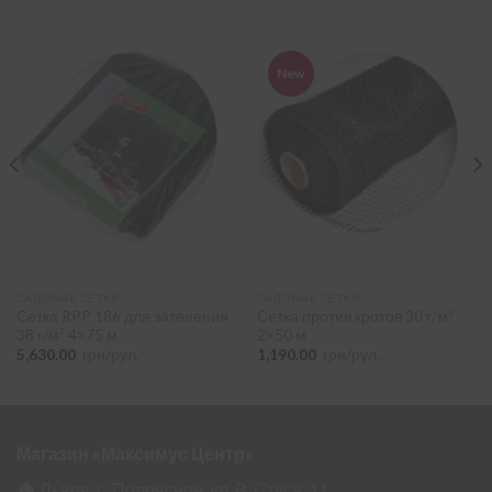
New
САДОВЫЕ СЕТКИ
САДОВЫЕ СЕТКИ
Сетка RPP 186 для затенения
Сетка против кротов 30 г/м²
38 г/м² 4×75 м
2×50 м
5,630.00
грн/рул.
1,190.00
грн/рул.
Магазин «Максимус Центр»
🏠 Львов, с. Подрясное, ул. В. Стуса, 11