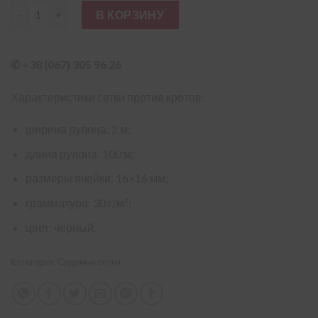
Количество товара Сетка против кротов 30 г/м² 2×100 м
В КОРЗИНУ
✆ +38 (067) 305 96 26
Характеристики сетки против кротов:
ширина рулона: 2 м;
длина рулона: 100 м;
размеры ячейки: 16×16 мм;
грамматура: 30 г/м²;
цвет: черный.
Категория:
Садовые сетки