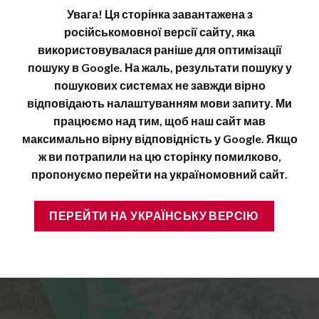
Увага! Ця сторінка завантажена з
російськомовної версії сайту, яка
використовувалася раніше для оптимізації
пошуку в Google. На жаль, результати пошуку у
пошукових системах не завжди вірно
відповідають налаштуванням мови запиту. Ми
працюємо над тим, щоб наш сайт мав
максимально вірну відповідність у Google. Якщо
ж ви потрапили на цю сторінку помилково,
пропонуємо перейти на україномовний сайт.
ПЕРЕЙТИ НА УКРАЇНСЬКУ ВЕРСІЮ