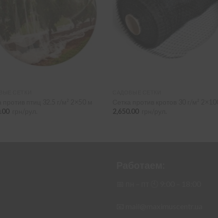
ВЫЕ СЕТКИ
САДОВЫЕ СЕТКИ
 против птиц 32.5 г/м² 2×50 м
Сетка против кротов 30 г/м² 2×10
0.00
грн/рул.
2,650.00
грн/рул.
Работаем:
📅 пн – пт 🕙︎ 9:00 – 18:00
📧
mail@maximuscentr.ua