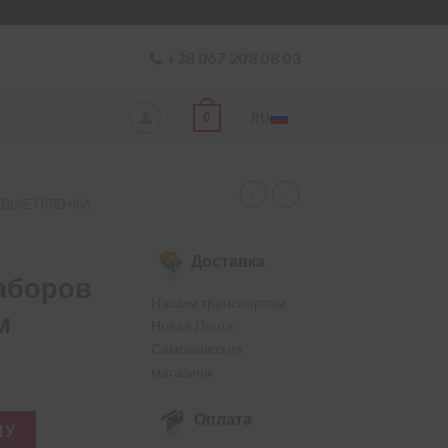
+38 067 208 08 03
0
RU
ОВЫЕ ПЛЕНКИ,
Доставка
заборов
Нашим транспортом
м
Новая Почта
Самовывоз из
магазина
Оплата
ля ограждений и заборов 270 г/м² 1.2×50 м
НУ