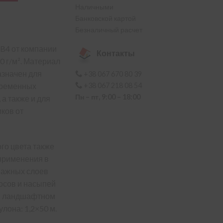
Наличными
Банковской картой
Безналичный расчет
 B4 от компании
Контакты
0 г/м². Материал
азначен для
+38 067 670 80 39
временных
+38 067 218 08 54
Пн – пт, 9:00 – 18:00
 а также и для
ков от
ого цвета также
 применения в
нажных слоев
косов и насыпей
 и ландшафтном
лона: 1,2×50 м.