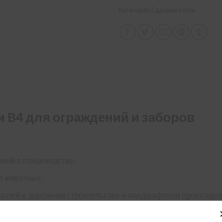
Категория:
Садовые сетки
 B4 для ограждений и заборов
ний в птицеводстве;
т животных;
насыпей в дорожном строительстве и ландшафтном проектиро