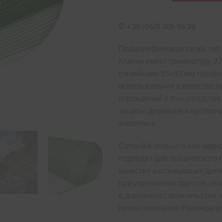
✆ +38 (067) 305 96 26
Полиолефиновая сетка, тип
Marma имеет грамматуру 27
с ячейками 15×15 мм предн
использования в качестве 
ограждений в птицеводстве,
защиты деревьев и кустарни
животных.
Сетки B4 зеленого или черн
подходят для технического
качестве изолирующих дре
при укреплении грунтов, от
в дорожном строительстве
проектировании. Размеры ру