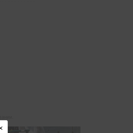
вании.
✕