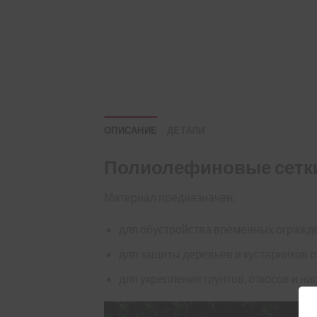
ОПИСАНИЕ
ДЕТАЛИ
Полиолефиновые сетки
Материал предназначен:
для обустройства временных огражде
для защиты деревьев и кустарников о
для укрепления грунтов, откосов и 