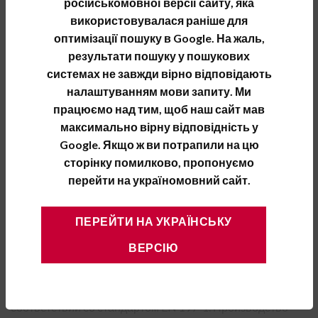
російськомовної версії сайту, яка
детали и элементы садовой архитектуры, продукты
використовувалася раніше для
строительной химии и всевозможные изделия в
оптимізації пошуку в Google. На жаль,
сочетании с серым цементом.
результати пошуку у пошукових
системах не завжди вірно відповідають
налаштуванням мови запиту. Ми
працюємо над тим, щоб наш сайт мав
максимально вірну відповідність у
Google. Якщо ж ви потрапили на цю
сторінку помилково, пропонуємо
перейти на україномовний сайт.
ПЕРЕЙТИ НА УКРАЇНСЬКУ
ВЕРСІЮ
Портландцемент CEM I 52.5 N производится в
соответствии со стандартом EN 197-1. Производство