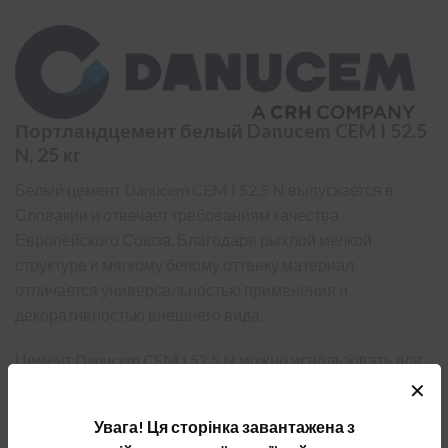
Портландцемент белый Danucem CEM I 52.5
N, 25 кг
Белый цемент Danucem CEM I 52,5 N выпускается в
Словакии и отвечает требованиям качества
Европейского Союза. Благодаря рыхлой мелкой
структуре и мягкому белому оттенку материал
отличается универсальностью применения и
декоративностью внешнего вида.
Цемент Danucem CEM I 52.5 N можно использовать для
производства белого и цветного бетона, штукатурок и
✕
сухих строительных смесей. Из него делают
Увага! Ця сторінка завантажена з
строительные блоки, тротуарную плитку, бетонные