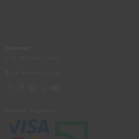
Работаем:
📅 пн – пт 🕙︎ 9:00 – 18:00
📧
mail@maximuscentr.ua
Публичный договор