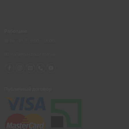
Работаем:
📅 пн – пт 🕙︎ 9:00 – 18:00
📧
mail@maximuscentr.ua
Публичный договор