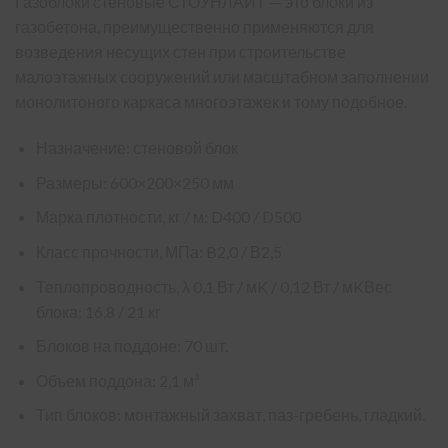
Газоблоки стеновые СТОУНЛАЙТ — это блоки из
газобетона, преимущественно применяются для
возведения несущих стен при строительстве
малоэтажных сооружений или масштабном заполнении
монолитоного каркаса многоэтажек и тому подобное.
Назначение: стеновой блок
Размеры: 600×200×250 мм
Марка плотности, кг / м: D400 / D500
Класс прочности, МПа: B2,0 / В2,5
Теплопроводность, λ 0,1 Вт / мK / 0,12 Вт / мKВес
блока: 16,8 / 21 кг
Блоков на поддоне: 70 шт.
Объем поддона: 2,1 м³
Тип блоков: монтажный захват, паз-гребень, гладкий.