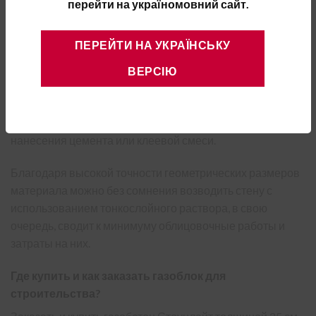
давлении да 14 бар.
перейти на україномовний сайт.
Производитель предлагает покупателю блоки или
ПЕРЕЙТИ НА УКРАЇНСЬКУ
гладкого типа или с системой «паз-гребень». В свою
очередь газоблоки с системой «паз-гребень» могут
ВЕРСІЮ
содержать монтажные захваты, значительно упрощают
перенос или кладку строительного материала и
позволяют минимизировать затраты и количество
нанесения цемента или клеевой смеси.
Благодаря высокой точности геометрических размеров
материала можно без сомнения возводить стену с
использованием тонкослойного раствора, в свою
очередь, сводит к минимуму облицовочные работы и
затраты на них.
Где купить и как заказать газоблок для
строительства?