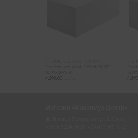
УНЛАЙТ
СТЕНОВЫЕ БЛОКИ СТОУНЛАЙТ
СТЕН
егородок Стоунлайт
Газоблок стеновой СТОУНЛАЙТ
Газо
600×200×250
600×
4,390.00
грн/м³
4,39
Магазин «Максимус Центр»
🏠 Львов, с. Подрясное, ул. В. Стуса, 11
+38 067 208 08 03;
+38 067 305 96 26