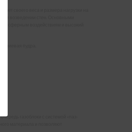
 счет своего веса и размера нагрузки на
 при возведении стен. Основными
 атмосферным воздействиям и высокий
юминиевая пудра.
 очередь газоблоки с системой «паз-
ьного материала и позволяют