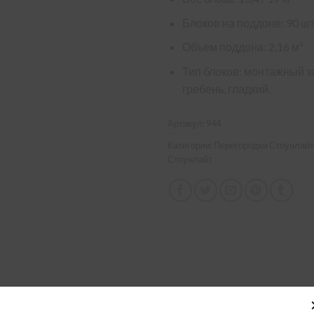
Блоков на поддоне: 90 шт
Объем поддона: 2,16 м³
Тип блоков: монтажный за
гребень, гладкий.
Артикул:
944
Категории:
Перегородки Стоунлайт
Стоунлайт
Т 600×200×200