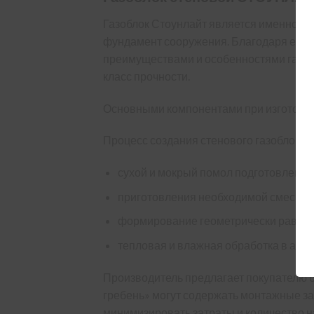
Газоблок Стоунлайт является именно тем
фундамент сооружения. Благодаря его 
преимуществами и особенностями газоб
класс прочности.
Основными компонентами при изготовлен
Процесс создания стенового газоблока 
сухой и мокрый помол подготовленно
приготовления необходимой смеси;
формирование геометрически равных
тепловая и влажная обработка в авто
Производитель предлагает покупателю бл
гребень» могут содержать монтажные за
минимизировать затраты и количество н