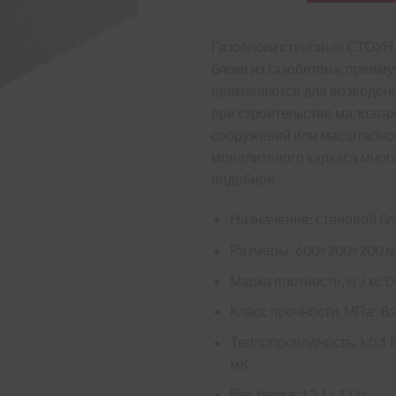
Газоблоки стеновые СТОУН
блоки из газобетона, преим
применяются для возведени
при строительстве малоэта
сооружений или масштабно
монолитоного каркаса мног
подобное.
Назначение: стеновой бл
Размеры: 600×200×200 
Марка плотности, кг / м: 
Класс прочности, МПа: B2,
Теплопроводность, λ 0,1 Вт
мK
Вес блока: 13,4 / 17 кг