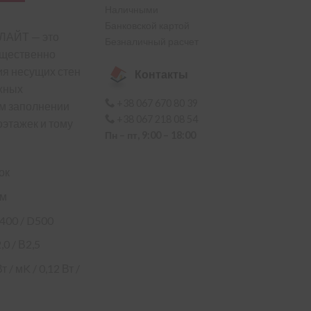
Наличными
Банковской картой
ЛАЙТ — это
Безналичный расчет
ущественно
я несущих стен
Контакты
жных
+38 067 670 80 39
м заполнении
+38 067 218 08 54
оэтажек и тому
Пн – пт, 9:00 – 18:00
ок
мм
D400 / D500
0 / В2,5
 / мK / 0,12 Вт /