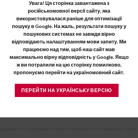
Увага! Ця сторінка завантажена з
вателя получить «ночь» днем ​​является именно простая и 
російськомовної версії сайту, яка
водителя FAKRO. Ее основной целью является максимально 
використовувалася раніше для оптимізації
я, а также частичную защиту от тепловых лучей. Не менее 
пошуку в Google. На жаль, результати пошуку у
ономия в отопительный период, предотвращая потери тепла
пошукових системах не завжди вірно
відповідають налаштуванням мови запиту. Ми
 то она работает вручную, открывается-закрывается по а
працюємо над тим, щоб наш сайт мав
оложении. Для обслуживания высоко поставленной шторы с
максимально вірну відповідність у Google. Якщо
 Z-Wave, то она управляется пультом дистанционного упра
ж ви потрапили на цю сторінку помилково,
ной версии штора ARF Z-Wave руководствуется только при за
пропонуємо перейти на україномовний сайт.
личных цветовых гаммах, что делятся на: группа I (051, 052), 
ПЕРЕЙТИ НА УКРАЇНСЬКУ ВЕРСІЮ
O предусматривает и предлагает шторы ARF Dream Works с
 FAKRO ARF в желаемом цвете можно, выделив ее основ
щения от солнечного света и частично от солнечного тепла