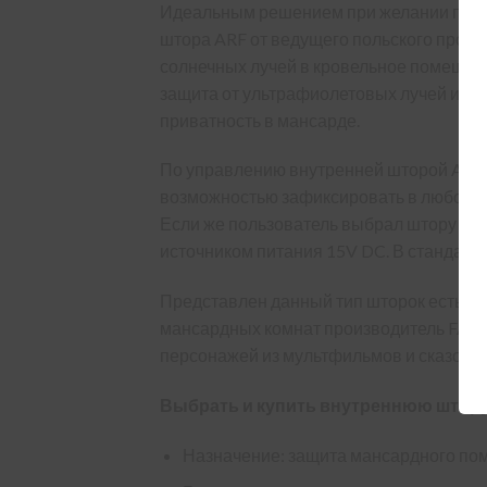
Идеальным решением при желании пользо
штора ARF от ведущего польского произ
солнечных лучей в кровельное помещени
защита от ультрафиолетовых лучей и эк
приватность в мансарде.
По управлению внутренней шторой ARF,
возможностью зафиксировать в любом п
Если же пользователь выбрал штору ARF
источником питания 15V DC. В стандарт
Представлен данный тип шторок есть у раз
мансардных комнат производитель FAKR
персонажей из мультфильмов и сказок.
Выбрать и купить внутреннюю штору
Назначение: защита мансардного поме