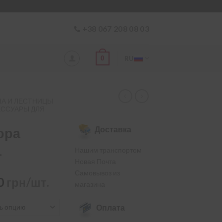
+38 067 208 08 03
0
RU
А И ЛЕСТНИЦЫ
ЕССУАРЫ ДЛЯ
Доставка
ора
1
Нашим транспортом
Новая Почта
Самовывоз из
Диапазон
00
грн/шт.
магазина
цен:
4,100.00
Оплата
–