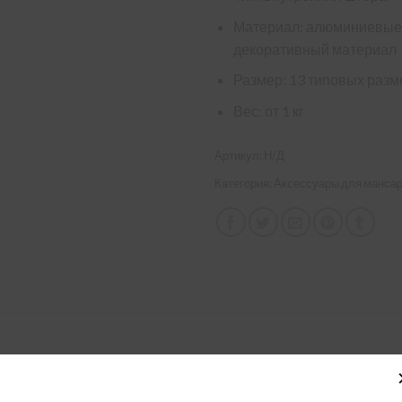
Материал: алюминиевые
декоративный материал
Размер: 13 типовых раз
Вес: от 1 кг
Артикул:
Н/Д
Категория:
Аксессуары для мансар
I 051