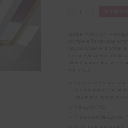
Количество товара Внутрення
В КОРЗИ
Штора FAKRO ARF — это кр
внутренний аксессуар, кото
окну боковыми направляющ
которым движется шторка и
любом положении для жела
мансарды.
Назначение: защита ман
помещения от солнечного
частично от солнечного т
Бренд: FAKRO
Страна-производитель: 
Тип: внутренняя штора