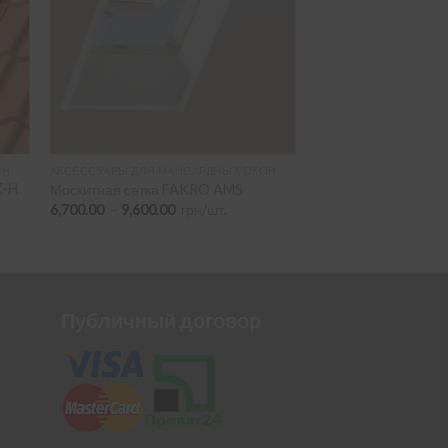
ОН
АКСЕССУАРЫ ДЛЯ МАНСАРДНЫХ ОКОН
Z-H
Москитная сетка FAKRO AMS
Диапазон
6,700.00
–
9,600.00
грн/шт.
цен:
6,700.00
–
9,600.00
Публичный договор