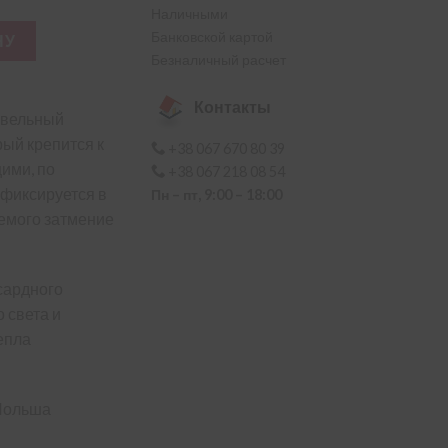
6,300.00
Наличными
я штора FAKRO ARF I 051
Банковской картой
НУ
Безналичный расчет
Контакты
овельный
рый крепится к
+38 067 670 80 39
ими, по
+38 067 218 08 54
 фиксируется в
Пн – пт, 9:00 – 18:00
емого затмение
сардного
 света и
епла
Польша