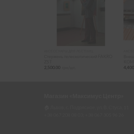
МАНСАРДНЫХ ОКОН
АКСЕССУАРЫ ДЛЯ ЛЕСТНИЦ
АКСЕ
Стержень телескопический FAKRO
Внеш
 FAKRO ARS I 001
ZST
KOMF
Диапазон
00
грн/шт.
цен:
2,500.00
грн/шт.
4,40
2,500.00
–
4,200.00
Магазин «Максимус Центр»
🏠 Львов, с. Подрясное, ул. В. Стуса, 11
+38 067 208 08 03;
+38 067 305 96 26