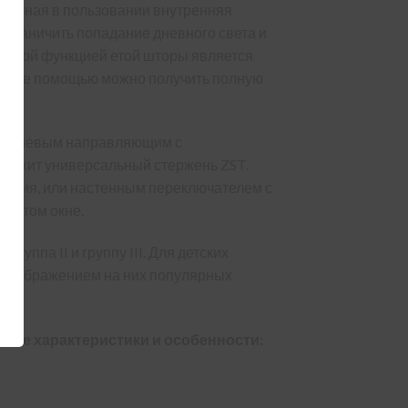
удобная в пользовании внутренняя
ограничить попадание дневного света и
важной функцией етой шторы является
. С ее помощью можно получить полную
люминиевым направляющим с
лужит универсальный стержень ZST.
вления, или настенным переключателем с
крытом окне.
группа II и группу III. Для детских
 изображением на них популярных
ные характеристики и особенности: