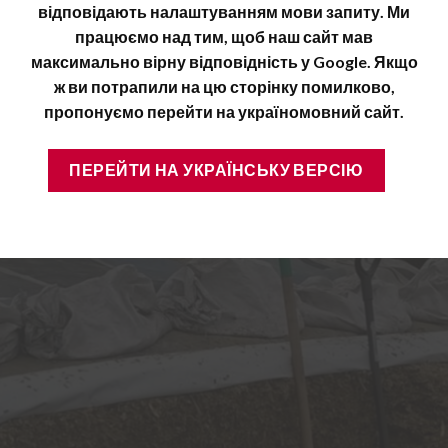
відповідають налаштуванням мови запиту. Ми
працюємо над тим, щоб наш сайт мав
максимально вірну відповідність у Google. Якщо
ж ви потрапили на цю сторінку помилково,
пропонуємо перейти на україномовний сайт.
ПЕРЕЙТИ НА УКРАЇНСЬКУ ВЕРСІЮ