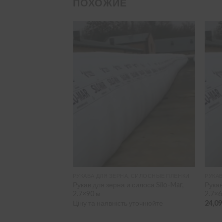
ПОХОЖИЕ
, СИЛОСНЫЕ ПЛЕНКИ
РУКАВА ДЛЯ ЗЕРНА, СИЛОСНЫЕ ПЛЕНКИ
РУКА
силоса Silo-Mar,
Рукав для зерна и силоса Silo-Mar,
Рукав
2.7×90 м
2.7×
 уточнюйте
Ціну та наявність уточнюйте
24,0