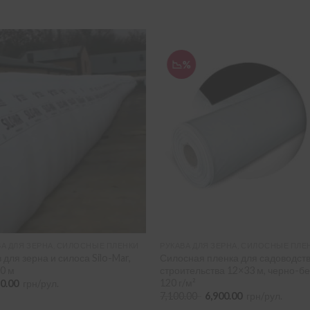
📉%
ВА ДЛЯ ЗЕРНА, СИЛОСНЫЕ ПЛЕНКИ
РУКАВА ДЛЯ ЗЕРНА, СИЛОСНЫЕ ПЛЕ
 для зерна и силоса Silo-Mar,
Силосная пленка для садоводств
60 м
строительства 12×33 м, черно-бе
120 г/м²
90.00
грн/рул.
Первоначальная
Текущая
7,100.00
6,900.00
грн/рул.
цена
цена: