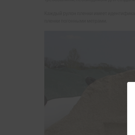
Каждый рулон пленки имеет идентификац
пленки погонными метрами.