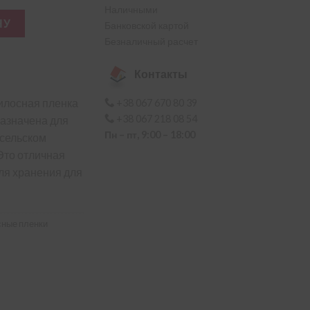
Наличными
ленка для садоводства и строительства 10×33 м, черно-белая,
НУ
Банковской картой
Безналичный расчет
Контакты
илосная пленка
+38 067 670 80 39
+38 067 218 08 54
азначена для
Пн – пт, 9:00 – 18:00
 сельском
 Это отличная
ля хранения для
сные пленки