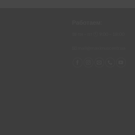
составляла
6,900.00 .
7,100.00 .
Работаем:
📅 пн – пт 🕙︎ 9:00 – 18:00
📧
mail@maximuscentr.ua