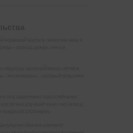
льства
ой кормовой массы в силосных ямах и
еды – солнца, дождя, снега и
т перегрев силосной массы летом и
 – металлоцены, – который позволяет
ности в сравнении с однослойными
что сильно улучшает качество силоса.
а толщиной 150 микрон.
 наилучшим образом отвечают
щиты от ультрафиолетового излучения.