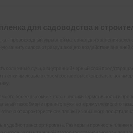
пленка для садоводства и строите
нка – превосходный укрывной материал для хранения зелен
ую защиту силоса от разрушающего воздействия внешней ср
ь солнечные лучи, а внутренний черный слой предотвращае
м пленки имеющие в совем составе высокопрочные полимеры
енку.
много более высокие характеристики герметичности и проч
ьный газообмен и препятствуют потерям углекислого газа, 
 отвечают характеристикам пленки из обычного полиэтилен
рые удобно транспортировать. Размеры и прочность пленки
я силосных ям и траншей. Материал стабилизирован для за