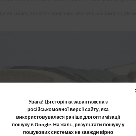
ионный код в виде перфорации и печатных маркеров, где ук
Увага! Ця сторінка завантажена з
російськомовної версії сайту, яка
використовувалася раніше для оптимізації
пошуку в Google. На жаль, результати пошуку у
пошукових системах не завжди вірно