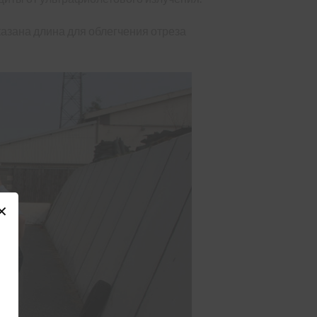
азана длина для облегчения отреза
✕