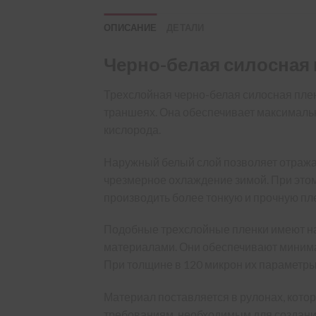
ОПИСАНИЕ
ДЕТАЛИ
Черно-белая силосная 
Трехслойная черно-белая силосная пле
траншеях. Она обеспечивает максимальн
кислорода.
Наружный белый слой позволяет отражат
чрезмерное охлаждение зимой. При это
производить более тонкую и прочную пл
Подобные трехслойные пленки имеют на
материалами. Они обеспечивают минимал
При толщине в 120 микрон их параметры
Материал поставляется в рулонах, кото
требованиям, необходимым для создани