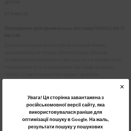
ДЕТАЛИ
ОТЗЫВЫ (0)
Ограждение для кровельных лестниц FAKRO LXB-U
86×140
Дополнительным аксессуаром, который можно
смонтировать не только при непосредственном
установлении кровельных лестниц, но и в процессе их
пользования есть ограждение к лестнице на крышу
FAKRO. Служит в качестве опоры, гарантии
безопасности и комфорту при поднятии и спуске по
✕
лестнице. Представляет собой деревянные планки
шириной 86 см, длиной 140 см и высотой 110 см.
Увага! Ця сторінка завантажена з
Монтируется ограждение непосредственно к полу на
російськомовної версії сайту, яка
чердаке вокруг коробки кровельных лестниц с помощью
використовувалася раніше для
металлических кронштейнов.
оптимізації пошуку в Google. На жаль,
результати пошуку у пошукових