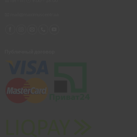
📅 пн – пт 🕙︎ 9:00 – 18:00
📧
mail@maximuscentr.ua
Публичный договор