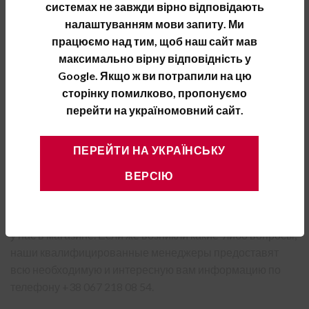
Ограждение FAKRO LXB-U можно применять к таким
системах не завжди вірно відповідають
типам кровельных лестниц как:
налаштуванням мови запиту. Ми
працюємо над тим, щоб наш сайт мав
LWS Plus;
максимально вірну відповідність у
LWK Plus;
Google. Якщо ж ви потрапили на цю
сторінку помилково, пропонуємо
LTK Thermo;
перейти на україномовний сайт.
LMK;
LMP;
ПЕРЕЙТИ НА УКРАЇНСЬКУ
LST.
ВЕРСІЮ
Заказать и купить ограждение к лестнице на крышу
FAKRO LXB-U вы можете на сайте или непосредственно
у нас в магазине. Если же возникли какие-либо вопросы,
наши квалифицированные менеджеры предоставят
всю необходимую и интересную вам информацию по
телефону +38 067 218 08 54.