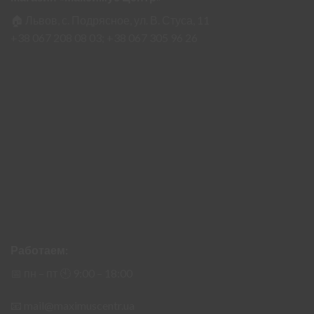
🏠 Львов, с. Подрясное, ул. В. Стуса, 11
+38 067 208 08 03;
+38 067 305 96 26
Работаем:
📅 пн – пт 🕙︎ 9:00 – 18:00
📧
mail@maximuscentr.ua