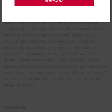
ВЕРСІЮ
(штапельное волокно) или базальтовую (каменную) вату,
необходимую для ваших потребностей и применений, в
первую очередь нужно обратить внимание на вид и
назначение утеплителя, его плотность. и желаемый
коэффициент теплопроводности. При возникновении
любых вопросов по выбору утепления вашего дома
наши квалифицированные менеджеры помогут и
предоставят информацию о представленном типе
утеплителя на рынке строительных материалов:
штапельное волокно (стекольная) или базальтовая
(каменная) вата; формы выпуска (плиты, рулоны, мать в
рулонах и т.п.) и подробно расскажут об их назначении.
Именно от этих факторов зависит цена минеральной
ваты, утеплителя.
ПОХОЖИЕ