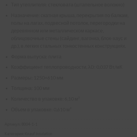
Тип утеплителя: стекловата (штапельное волокно)
Назначение: скатная крыша, перекрытия по балкам,
полы на лагах, подвесной потолок, перегородки на
деревянном или металлическом каркасе,
облицовочные стены (сайдинг, вагонка, блок-хаус и
др.), в легких стальных тонкостенных конструкциях.
Форма выпуска: плита
Коэффициент теплопроводности, λD: 0,037 Вт/мК
Размеры: 1250×610 мм
Толщина: 100 мм
Количество в упаковке: 6,10 м²
Объем в упаковке: 0,610 м³
Артикул:
8004-1-1
Категория:
Knauf Insulation