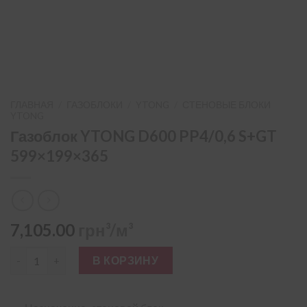
ГЛАВНАЯ
/
ГАЗОБЛОКИ
/
YTONG
/
СТЕНОВЫЕ БЛОКИ
YTONG
Газоблок YTONG D600 PP4/0,6 S+GT
599×199×365
7,105.00
грн³/м³
Количество товара Газоблок YTONG D600 PP4/0,6 S+GT 599×
В КОРЗИНУ