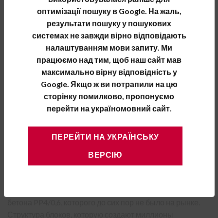
■ Однослойная стена
оптимізації пошуку в Google. На жаль,
■ Доступные блоки толщиной 15, 20, 24, 30 і 36,5 см
результати пошуку у пошукових
■ Отсутствие термических мостиков, благодаря
системах не завжди вірно відповідають
использованию раствора для тонких швов и
налаштуванням мови запиту. Ми
соединению паз-гребень
працюємо над тим, щоб наш сайт мав
■ Эргономика возведения стен, благодаря монтажным
максимально вірну відповідність у
захватам
Google. Якщо ж ви потрапили на цю
■ Минимальный расход раствора (5-7 л / м2)
сторінку помилково, пропонуємо
■ Противопожарная безопасность — негорючий (A1) и
перейти на україномовний сайт.
огнестойкий материал (REI 240)
■ Паропроницаемая стена
ПЕРЕЙТИ НА УКРАЇНСЬКУ
■ Изготавливается исключительно из натурального
ВЕРСІЮ
сырья: извести, песка и воды
Газоблок YTONG ENERGO PP4/06 S+GT 599×199×365 —
это теплый и одновременно прочный вид ячеистого
бетона PP4/0,6, которого до сих пор не было на рынке.
Структура блоков, которую создают миллионы