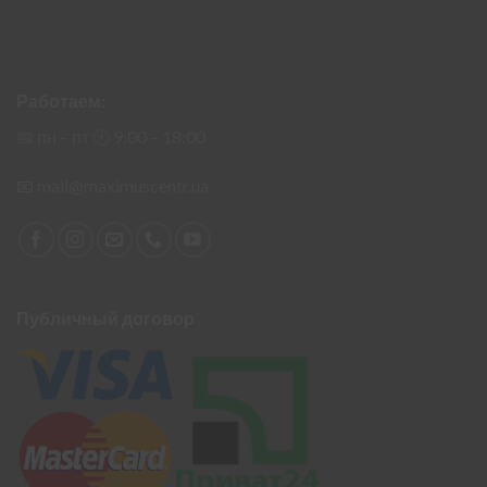
Работаем:
📅 пн – пт 🕙︎ 9:00 – 18:00
📧
mail@maximuscentr.ua
Публичный договор