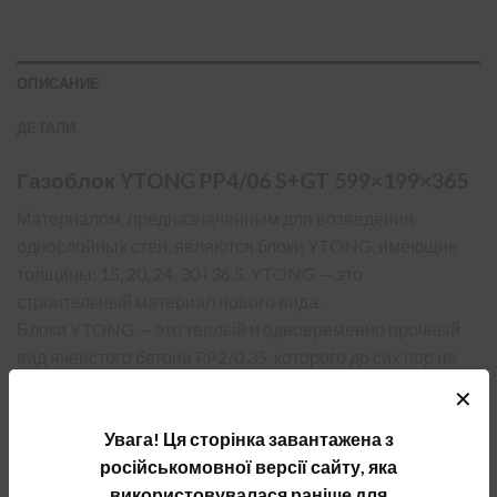
ОПИСАНИЕ
ДЕТАЛИ
Газоблок YTONG PP4/06 S+GT 599×199×365
Материалом, предназначенным для возведения
однослойных стен, являются блоки YTONG, имеющие
толщины: 15, 20, 24, 30 і 36,5. YTONG — это
строительный материал нового вида.
Блоки YTONG — это теплый и одновременно прочный
вид ячеистого бетона PP2/0,35, которого до сих пор не
было на рынке. Структура блоков, которую создают
✕
миллионы маленьких пор, делает его чрезвычайно
Увага! Ця сторінка завантажена з
теплым.
російськомовної версії сайту, яка
■ Теплый строительный материал
використовувалася раніше для