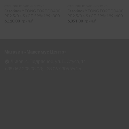
СТЕНОВЫЕ БЛОКИ YTONG
СТЕНОВЫЕ БЛОКИ YTONG
Газоблок YTONG FORTE D400
Газоблок YTONG FORTE D400
PP2,5/0,4 S+GT 599×199×300
PP2,5/0,4 S+GT 599×199×400
6,110.00
грн/м³
6,051.00
грн/м³
Магазин «Максимус Центр»
🏠 Львов, с. Подрясное, ул. В. Стуса, 11
+38 067 208 08 03;
+38 067 305 96 26