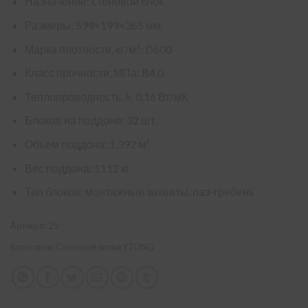
Назначение: стеновой блок
Размеры: 599×199×365 мм
Марка плотности, кг/м³: D600
Класс прочности, МПа: B4,0
Теплопроводность, λ: 0,16 Вт/мК
Блоков на поддоне: 32 шт.
Объем поддона: 1,392 м³
Вес поддона: 1112 кг
Тип блоков: монтажные захваты, паз-гребень
Артикул:
25
Категория:
Стеновые блоки YTONG