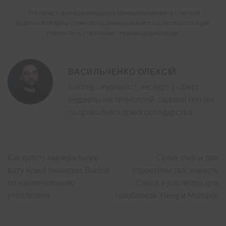
Эта запись была размещена в
Минеральная вата
с меткой
базальтовая вата/стекловата
,
минеральная вата
,
теплоизоляция/
утеплитель
,
утепление/термомодернизация
.
ВАСИЛЬЧЕНКО ОЛЕКСІЙ
Блогер і журналіст, експерт у сфері
будівельних технологій, садової техніки
та приватного домогосподарства.
Как купить минеральную
Сухие смеси для
вату Knauf Insulation. Выбор
строительства: известь
по наименованию
Calmit и растворы для
утеплителя
газоблоков Ytong и Multipor