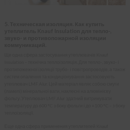
5. Техническая изоляция. Как купить
утеплитель Knauf Insulation для тепло-,
звуко- и противопожарной изоляции
коммуникаций.
Ще одна сфера застосування утеплювачів Knauf
Insulation – технічна теплоізоляція. Для тепло-, звуко- і
протипожежної ізоляції трубо- і повітропроводів, а також
систем опалення та кондиціонування застосовують
утеплювач
LMF Alur
. Цей матеріал являє собою смуги
(ламелі) мінеральної вати, наклеєні на алюмінієву
фольгу. Утеплювач LMF Alur здатний витримувати
температуру до 600 °C з боку фольги і до +100 °C – з боку
теплоізоляції.
Еще одна сфера применения утеплителей Knauf