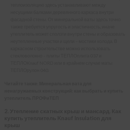
теплоизоляцию здесь устанавливают между
несущими балками деревянного каркаса внутри
фасадной стены. От минеральной ваты здесь точно
также требуется упругость и эластичность, иначе
утеплитель может сползти внутри стены и образовать
неутепленные участки и щели – мостики холода. В
каркасном строительстве можно использовать
стекловолокно – плиты ТЕПЛОплита 037 и
ТЕПЛОKnauf NORD или в крайнем случае маты
ТЕПЛОрулон 040.
Читайте также:
Минеральная вата для
ненагружаемых конструкций: как выбрать и купить
утеплитель ПРОФиТЕП
2. Утепление скатных крыш и мансард. Как
купить утеплитель Knauf Insulation для
крыш