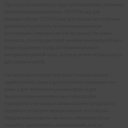
При покупке конкретного вида теплоизоляции, например
рулонов минеральной ваты
ТЕПЛОKnauf для
перекрытий
или
ТЕПЛОKnauf для крыши
, мы получаем
возможность утеплить ту или иную конкретную
конструкцию – перекрытия или же крышу. Но нужно
понимать, что в продуктовой линейке минеральной ваты
Knauf Insulation есть ряд теплоизоляционных
материалов разной цены, которые можно использовать
для сходных целей.
Так, некоторые утеплители Knauf Insulation можно
задействовать сразу и для утепления наружных стен
дома, и для теплоизоляции мансарды, и для
звукоизоляции межкомнатных перегородок.
Приобретать три разных наименования продукции в
подобных ситуациях нерационально, поэтому мы
предлагаем алгоритм, как купить утеплитель Knauf
Insulation, ориентируясь на назначение, а не на