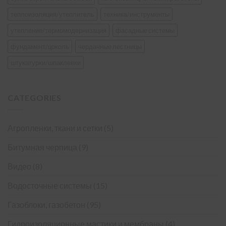
теплоизоляция/утеплитель
техника/инструменты
утепление/термомодернизация
фасадные системы
фундамент/цоколь
чердачные лестницы
штукатурки/шпаклевки
CATEGORIES
Агропленки, ткани и сетки
(5)
Битумная черпица
(9)
Видео
(8)
Водосточные системы
(15)
Газоблоки, газобетон
(95)
Гидроизоляционные мастики и мембраны
(4)