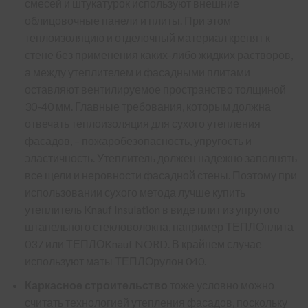
смесей и штукатурок используют внешние
облицовочные панели и плиты. При этом
теплоизоляцию и отделочный материал крепят к
стене без применения каких-либо жидких растворов,
а между утеплителем и фасадными плитами
оставляют вентилируемое пространство толщиной
30-40 мм. Главные требования, которым должна
отвечать теплоизоляция для сухого утепления
фасадов, – пожаробезопасность, упругость и
эластичность. Утеплитель должен надежно заполнять
все щели и неровности фасадной стены. Поэтому при
использовании сухого метода лучше купить
утеплитель Knauf Insulation в виде плит из упругого
штапельного стекловолокна, например
ТЕПЛОплита
037
или
ТЕПЛОKnauf NORD
. В крайнем случае
используют маты
ТЕПЛОрулон 040
.
Каркасное строительство
тоже условно можно
считать технологией утепления фасадов, поскольку