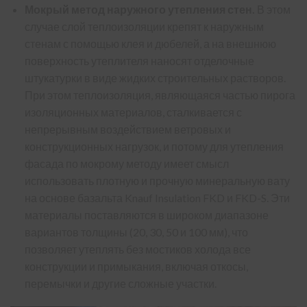
Мокрый метод наружного утепления стен.
В этом
случае слой теплоизоляции крепят к наружным
стенам с помощью клея и дюбелей, а на внешнюю
поверхность утеплителя наносят отделочные
штукатурки в виде жидких строительных растворов.
При этом теплоизоляция, являющаяся частью пирога
изоляционных материалов, сталкивается с
непрерывным воздействием ветровых и
конструкционных нагрузок, и потому для утепления
фасада по мокрому методу имеет смысл
использовать плотную и прочную минеральную вату
на основе базальта
Knauf Insulation FKD
и
FKD-S
. Эти
материалы поставляются в широком диапазоне
вариантов толщины (20, 30, 50 и 100 мм), что
позволяет утеплять без мостиков холода все
конструкции и примыкания, включая откосы,
перемычки и другие сложные участки.