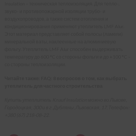
Insulation – техническая теплоизоляция. Для тепло-,
звуко- и противопожарной изоляции трубо- и
воздухопроводов, а также систем отопления и
кондиционирования применяют утеплитель
LMF Alur
.
Этот материал представляет собой полосы (ламели)
минеральной ваты, наклеенные на алюминиевую
фольгу. Утеплитель LMF Alur способен выдерживать
температуру до 600 °C со стороны фольги и до +100 °C –
со стороны теплоизоляции.
Читайте также:
FAQ: 8 вопросов о том, как выбрать
утеплитель для частного строительства
Купить утеплитель Knauf Insulation
можно во Львове,
Городоцкая, 300 и в г. Дубляны, Львовская, 17. Телефон:
+380 (67) 218-08-22.