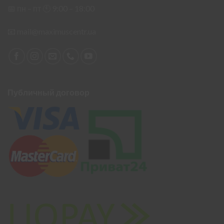
📅 пн – пт 🕙︎ 9:00 – 18:00
📧
mail@maximuscentr.ua
Публичный договор