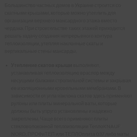
Большинство частных домов в Украине строится со
скатными крышами, которые можно утеплить для
организации верхнего мансардного этажа вместо
чердака. При строительстве таких этажей приходится
решать задачу создания непрерывного контура
теплоизоляции, утепляя наклонные скаты и
вертикальные стены мансарды.
Утепление скатов крыши
выполняют,
устанавливая теплоизоляцию враспор между
несущими балками стропильной системы и закрывая
ее изоляционными кровельными мембранами. В
зависимости от угла наклона скатов здесь применяют
рулоны или плиты минеральной ваты, которые
должны быть упруго установлены и надежно
закреплены. Чаще всего применяют плиты
стекловолоконной теплоизоляции ТеплоKNAUF
NORD,
ПРОФиТЕП
или ТЕПЛОплита 037 либо маты