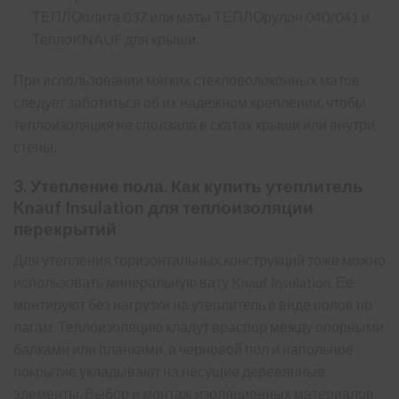
ТЕПЛОплита 037 или маты ТЕПЛОрулон 040/041 и
ТеплоKNAUF для крыши.
При использовании мягких стекловолоконных матов
следует заботиться об их надежном креплении, чтобы
теплоизоляция не сползала в скатах крыши или внутри
стены.
3. Утепление пола. Как купить утеплитель
Knauf Insulation для теплоизоляции
перекрытий
Для утепления горизонтальных конструкций тоже можно
использовать минеральную вату Knauf Insulation. Ее
монтируют без нагрузки на утеплитель в виде полов по
лагам. Теплоизоляцию кладут враспор между опорными
балками или планками, а черновой пол и напольное
покрытие укладывают на несущие деревянные
элементы. Выбор и монтаж изоляционных материалов