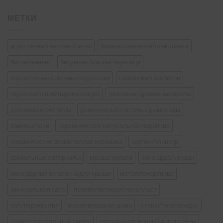
МЕТКИ
агропленки/геоткани/сетки
базальтовая вата/стекловата
бетон/цемент
битумная/мягкая черепица
водосточные системы/водостоки
газоблоки/газобетон
гидроизоляция/пароизоляция
гипсовые/древесные плиты
дренажные системы
дымоходные системы/дымоходы
камины/печи
керамическая/натуральная черепица
керамические блоки/теплая керамика
кирпич/клинкер
кровельные материалы
крыша/кровля
мансарда/чердак
мансардные окна/окна для крыши
металлочерепица
минеральная вата
пенополистирол/пенопласт
пол/перекрытия
проектирование дома
стены/перегородки
сухие строительные смеси
теплоизоляционный пирог стены