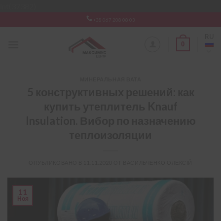
Skip
int(37382)
to
+38 067 208 08 03
content
RU
0
МИНЕРАЛЬНАЯ ВАТА
5 конструктивных решений: как
купить утеплитель Knauf
Insulation. Вибор по назначению
теплоизоляции
ОПУБЛИКОВАНО В
11.11.2020
ОТ
ВАСИЛЬЧЕНКО ОЛЕКСІЙ
11
Ноя