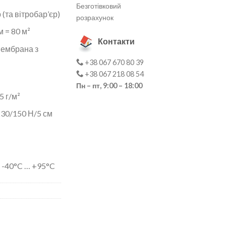
Безготівковий
(та вітробар’єр)
розрахунок
м = 80 м²
Контакти
мембрана з
+38 067 670 80 39
+38 067 218 08 54
Пн – пт, 9:00 – 18:00
5 г/м²
230/150 Н/5 см
 -40°C … +95°C