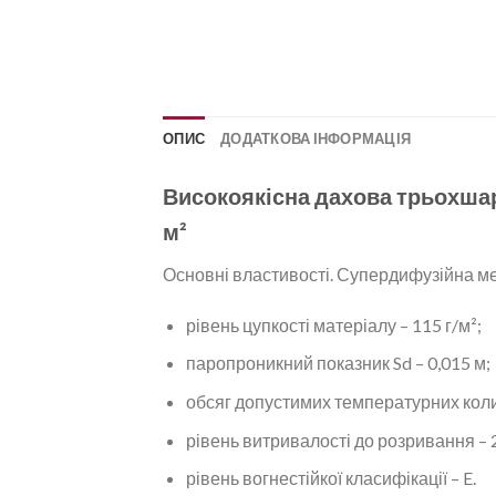
ОПИС
ДОДАТКОВА ІНФОРМАЦІЯ
Високоякісна дахова трьохша
м²
Основні властивості. Супердифузійна 
рівень цупкості матеріалу – 115 г/м²;
паропроникний показник Sd – 0,015 м;
обсяг допустимих температурних колив
рівень витривалості до розривання – 
рівень вогнестійкої класифікації – E.