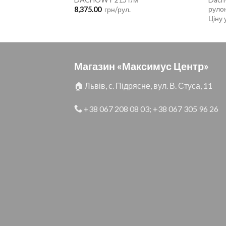
руло
льна
Поточна
0
грн/рул.
8,375.00
грн/рул.
ціна:
Ціну
.
4,430.00 .
Магазин «Максимус Центр»
🏠 Львів, с. Підрясне, вул. В. Стуса, 11
+38 067 208 08 03
;
+38 067 305 96 26