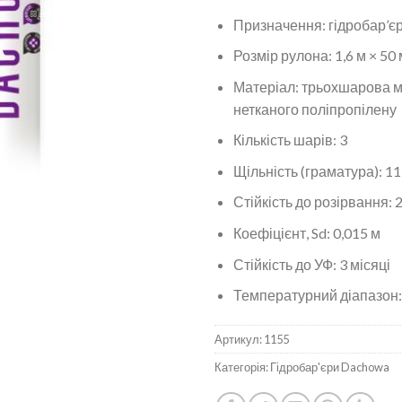
Призначення: гідробар’єр 
Розмір рулона: 1,6 м × 50 
Матеріал: трьохшарова 
нетканого поліпропілену
Кількість шарів: 3
Щільність (граматура): 11
Стійкість до розірвання: 
Коефіцієнт, Sd: 0,015 м
Стійкість до УФ: 3 місяці
Температурний діапазон:
Артикул:
1155
Категорія:
Гідробар'єри Dachowa