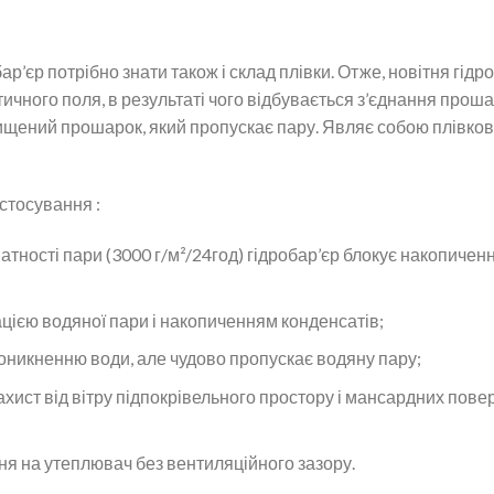
ар’єр потрібно знати також і склад плівки. Отже, новітня гі
ного поля, в результаті чого відбувається з’єднання прошарк
щений прошарок, який пропускає пару. Являє собою плівков
стосування :
атності пари (3000 г/м²/24год) гідробар’єр блокує накопиче
ацією водяної пари і накопиченням конденсатів;
никненню води, але чудово пропускає водяну пару;
і захист від вітру підпокрівельного простору і мансардних пов
ня на утеплювач без вентиляційного зазору.