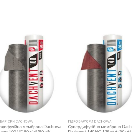
ОБАР'ЄРИ DACHOWA
ГІДРОБАР'ЄРИ DACHOWA
рдифузійна мембрана Dachowa
Супердифузійна мембрана Dac
ent 100 NG 90 г/м² (80 м²/
Dachvent 140 NG 135 г/м² (80 м²/