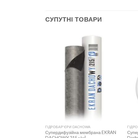
СУПУТНІ ТОВАРИ
HOWA
ГІДРОБАР'ЄРИ DACHOWA
ГІДР
мембрана EKRAN
Супердифузійна мембрана EKRAN
Супе
DACHOWY 215 г/м²
Dachv