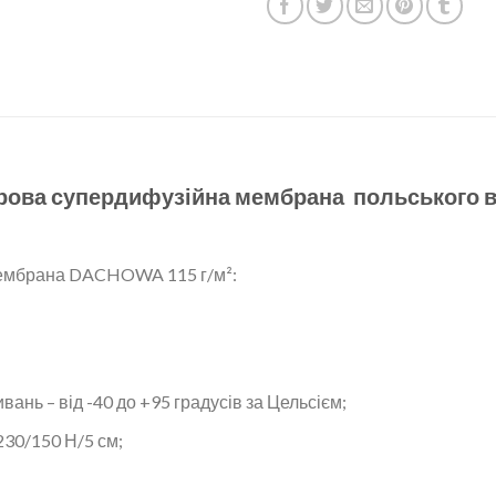
рова супердифузійна мембрана польського 
мембрана DACHOWA 115 г/м²:
ань – від -40 до +95 градусів за Цельсієм;
230/150 Н/5 см;