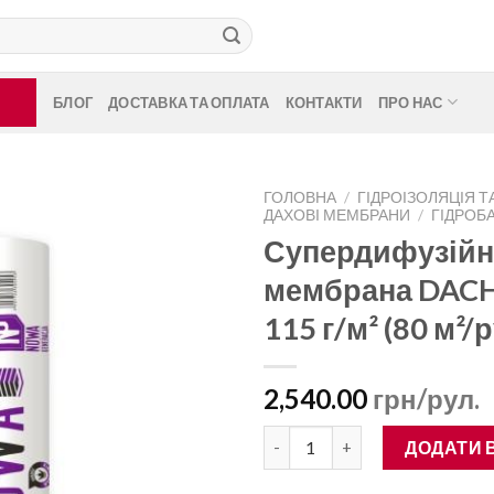
БЛОГ
ДОСТАВКА ТА ОПЛАТА
КОНТАКТИ
ПРО НАС
ГОЛОВНА
/
ГІДРОІЗОЛЯЦІЯ Т
ДАХОВІ МЕМБРАНИ
/
ГІДРОБ
Супердифузійн
мембрана DA
115 г/м² (80 м²/
2,540.00
грн/рул.
Супердифузійна мембрана DAC
ДОДАТИ 