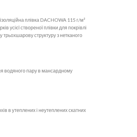
дроізоляційна плівка DACHOWA 115 г/м²
ів усієї створеної плівки для покрівлі
у трьохшарову структуру з нетканого
ння водяного пару в мансардному
ерхів в утеплених і неутеплених скатних