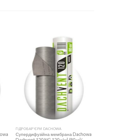
ГІДРОБАР'ЄРИ DACHOWA
howa
Супердифузійна мембрана Dachowa
Dachvent 120 NG 120 г/м² (80 м²/