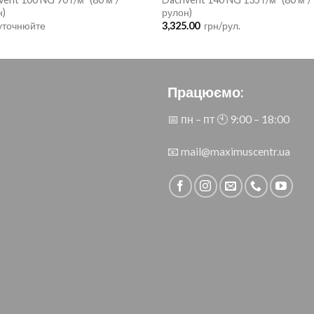
н)
рулон)
 уточнюйте
3,325.00
грн/рул.
Працюємо:
📅 пн – пт 🕙︎ 9:00 – 18:00
📧
mail@maximuscentr.ua