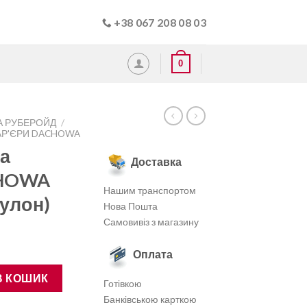
+38 067 208 08 03
0
А РУБЕРОЙД
/
АР'ЄРИ DACHOWA
а
Доставка
CHOWA
Нашим транспортом
рулон)
Нова Пошта
Самовивіз з магазину
Оплата
HOWA 115 г/м² (80 м²/рулон) кількість
В КОШИК
Готівкою
Банківською карткою