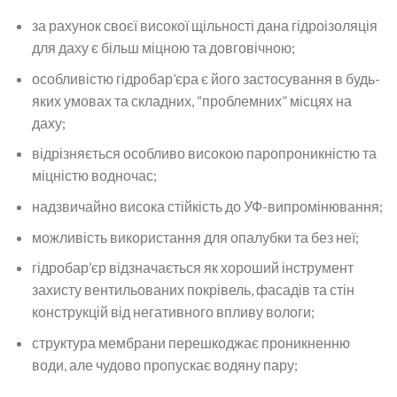
за рахунок своєї високої щільності дана гідроізоляція
для даху є більш міцною та довговічною;
особливістю гідробар’єра є його застосування в будь-
яких умовах та складних, “проблемних” місцях на
даху;
відрізняється особливо високою паропроникністю та
міцністю водночас;
надзвичайно висока стійкість до УФ-випромінювання;
можливість використання для опалубки та без неї;
гідробар’єр відзначається як хороший інструмент
захисту вентильованих покрівель, фасадів та стін
конструкцій від негативного впливу вологи;
структура мембрани перешкоджає проникненню
води, але чудово пропускає водяну пару;