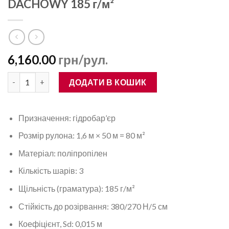
DACHOWY 185 г/м²
6,160.00
грн/рул.
Супердифузійна мембрана EKRAN DACHOWY 185 г/м² кількіс
ДОДАТИ В КОШИК
Призначення: гідробар’єр
Розмір рулона: 1,6 м × 50 м = 80 м²
Матеріал: поліпропілен
Кількість шарів: 3
Щільність (граматура): 185 г/м²
Стійкість до розірвання: 380/270 Н/5 см
Коефіцієнт, Sd: 0,015 м