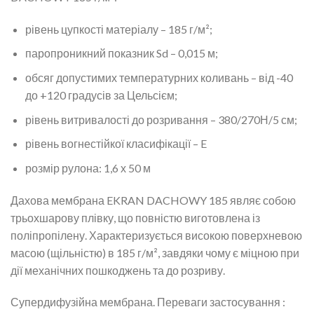
рівень цупкості матеріалу – 185 г/м²;
паропроникний показник Sd – 0,015 м;
обсяг допустимих температурних коливань – від -40
до +120 градусів за Цельсієм;
рівень витривалості до розривання – 380/270Н/5 см;
рівень вогнестійкої класифікації – E
розмір рулона: 1,6 х 50 м
Дахова мембрана EKRAN DACHOWY 185 являє собою
трьохшарову плівку, що повністю виготовлена із
поліпропілену. Характеризується високою поверхневою
масою (щільністю) в 185 г/м², завдяки чому є міцною при
дії механічних пошкоджень та до розриву.
Супердифузійна мембрана. Переваги застосування :