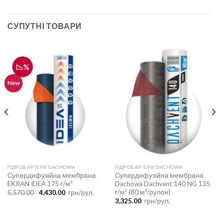
СУПУТНІ ТОВАРИ
📉%
New
ГІДРОБАР'ЄРИ DACHOWA
ГІДРОБАР'ЄРИ DACHOWA
Супердифузійна мембрана
Супердифузійна мембрана
EKRAN IDEA 175 г/м²
Dachowa Dachvent 140 NG 135
г/м² (80 м²/рулон)
Оригінальна
Поточна
5,570.00
4,430.00
грн/рул.
ціна:
ціна:
3,325.00
грн/рул.
5,570.00 .
4,430.00 .