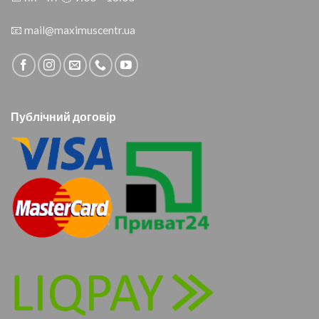
📧
mail@maximuscentr.ua
Публічний договір