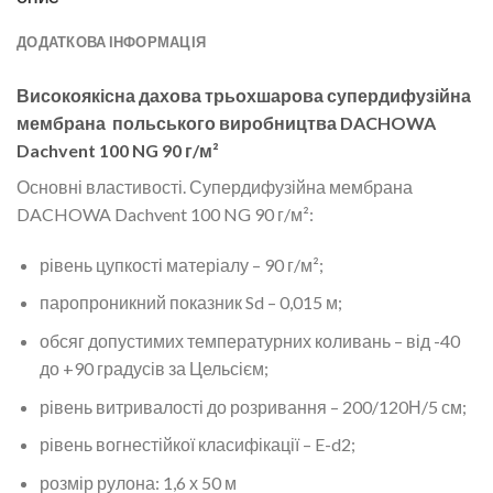
ДОДАТКОВА ІНФОРМАЦІЯ
Високоякісна дахова трьохшарова супердифузійна
мембрана польського виробництва DACHOWA
Dachvent 100 NG 90 г/м²
Основні властивості. Супердифузійна мембрана
DACHOWA Dachvent 100 NG 90 г/м²:
рівень цупкості матеріалу – 90 г/м²;
паропроникний показник Sd – 0,015 м;
обсяг допустимих температурних коливань – від -40
до +90 градусів за Цельсієм;
рівень витривалості до розривання – 200/120Н/5 см;
рівень вогнестійкої класифікації – E-d2;
розмір рулона: 1,6 х 50 м