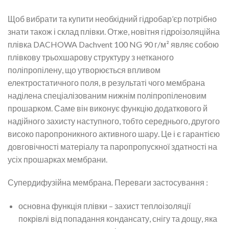
Щоб вибрати та купити необхідний гідробар’єр потрібно
знати також і склад плівки. Отже, новітня гідроізоляційна
плівка DACHOWA Dachvent 100 NG 90 г/м² являє собою
плівкову трьохшарову структуру з нетканого
поліпропілену, що утворюється впливом
електростатичного поля, в результаті чого мембрана
наділена спеціалізованим нижнім поліпропіленовим
прошарком. Саме він виконує функцію додаткового й
надійного захисту наступного, тобто середнього, другого
високо паропроникного активного шару. Це і є гарантією
довговічності матеріалу та паропропускної здатності на
усіх прошарках мембрани.
Супердифузійна мембрана. Переваги застосування :
основна функція плівки – захист теплоізоляції
покрівлі від попадання кондансату, снігу та дощу, яка