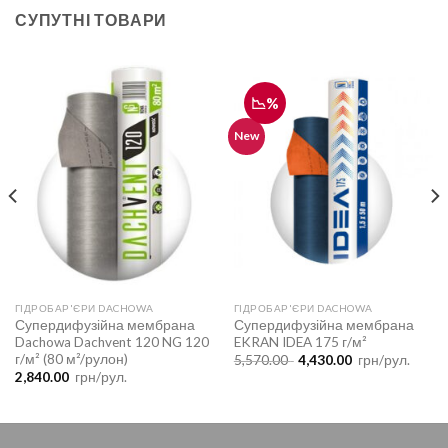
СУПУТНІ ТОВАРИ
📉%
New
ГІДРОБАР'ЄРИ DACHOWA
ГІДРОБАР'ЄРИ DACHOWA
Супердифузійна мембрана
Супердифузійна мембрана
Dachowa Dachvent 120 NG 120
EKRAN IDEA 175 г/м²
г/м² (80 м²/рулон)
Оригінальна
Поточна
5,570.00
4,430.00
грн/рул.
ціна:
ціна:
2,840.00
грн/рул.
5,570.00 .
4,430.00 .