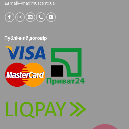
📧
mail@maximuscentr.ua
Публічний договір