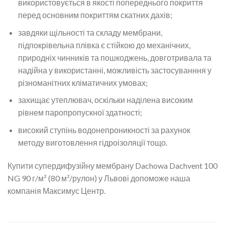
використовується в якості попереднього покриття
перед основним покриттям скатних дахів;
завдяки щільності та складу мембрани,
підпокрівельна плівка є стійкою до механічних,
природніх чинників та пошкоджень, довготривала та
надійна у використанні, можливість застосуванння у
різноманітних кліматичних умовах;
захищає утеплювач, оскільки наділена високим
рівнем паропропускної здатності;
високий ступінь водонепроникності за рахунок
методу виготовлення гідроізоляції тощо.
Купити супердифузійну мембрану Dachowa Dachvent 100
NG 90 г/м² (80 м²/рулон) у Львові допоможе наша
компанія Максимус Центр.