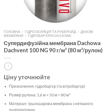
ГОЛОВНА
/
ГІДРОІЗОЛЯЦІЯ ТА РУБЕРОЙД
/
ДАХОВІ
МЕМБРАНИ
/
ГІДРОБАР'ЄРИ DACHOWA
Супердифузійна мембрана Dachowa
Dachvent 100 NG 90 г/м² (80 м²/рулон)
Ціну уточнюйте
Призначення: гідробар’єр (та вітробар’єр)
Розмір рулона: 1,6 м × 50 м = 80 м²
Матеріал: трьохшарова мембрана з нетканого
поліпропілену