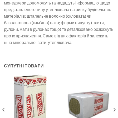
менеджери допоможуть та нададуть інформацію щодо
представленого типу утеплювача на ринку будівельних
матеріалів: штапельне волокно (скловата) чи
базальтовова (кам’яна) вата; форми випуску (плити,
рулони, мати в рулонах тощо) та деталізовано розкажуть
про їх призначення. Саме від цих факторів й залежить
ціна мінеральної вати, утеплювача.
СУПУТНІ ТОВАРИ