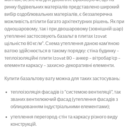
ринку будівельних матеріалів представлено широкий
вибір оздоблювальних матеріалів, є беззаперечна
можливість втілити багато архітектурних рішень. Як при
одношаровому, так і при двошаровому (зовнішній шар)
утепленні застосовують базальт в плитах Izovat
щільністю 80 кг/м³. Схема утеплення даною кам’яною
ватою здійснюється в такому порядку: стіна будинку –
теплоізоляційні плити Izovat 80 – анкер – вітробар’єр –
елементи каркасу – захисно-декоративні елементи.
Купити базальтову вату можна для таких застосувань:
теплоізоляція фасадів із “системою вентиляції”, так
званих вентилюючий фасад (утеплення фасадів з
облицюванням індустріальними елементами);
утеплення перегород-стін та каркасу різного виду
конструкцій.