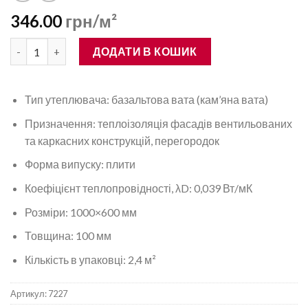
346.00
грн/м²
Базальтова вата IZOVAT 80 1000×600×100 кількість
ДОДАТИ В КОШИК
Тип утеплювача: базальтова вата (кам’яна вата)
Призначення: теплоізоляція фасадів вентильованих
та каркасних конструкцій, перегородок
Форма випуску: плити
Коефіцієнт теплопровідності, λD: 0,039 Вт/мК
Розміри: 1000×600 мм
Товщина: 100 мм
Кількість в упаковці: 2,4 м²
Артикул:
7227