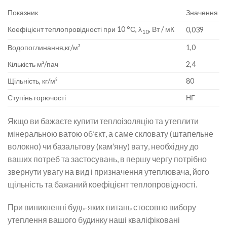
Показник
Значення
Коефіцієнт теплопровідності при 10 °С, λ
, Вт / мК
0,039
10
Водопоглинання,кг/м²
1,0
Кількість м²/пач
2,4
Щільність, кг/м³
80
Ступінь горючості
НГ
Якщо ви бажаєте купити теплоізоляцію та утеплити
мінеральною ватою об’єкт, а саме скловату (штапельне
волокно) чи базальтову (кам’яну) вату, необхідну до
ваших потреб та застосувань, в першу чергу потрібно
звернути увагу на вид і призначення утеплювача, його
щільність та бажаний коефіцієнт теплопровідності.
При виникненні будь-яких питань стосовно вибору
утеплення вашого будинку наші кваліфіковані