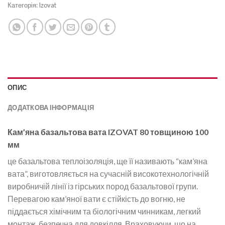
Категорія:
Izovat
ОПИС
ДОДАТКОВА ІНФОРМАЦІЯ
Кам’яна базальтова вата IZOVAT 80 товщиною 100
мм
це базальтова теплоізоляція, ще її називають “кам’яна
вата”, виготовляється на сучасній високотехнологічній
виробничій лінії із гірських пород базальтової групи.
Перевагою кам’яної вати є стійкість до вогню, не
піддається хімічним та біологічним чинникам, легкий
монтаж, безпечна для довкілля. Враховуючи, що на