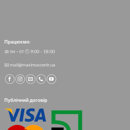
Працюємо:
📅 пн – пт 🕙︎ 9:00 – 18:00
📧
mail@maximuscentr.ua
Публічний договір