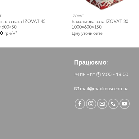
T
IZOVAT
льтова вата IZOVAT 45
Базальтова вата IZOVAT 30
×600×50
1000×600×150
00
грн/м²
Ціну уточнюйте
Працюємо:
📅 пн – пт 🕙︎ 9:00 – 18:00
📧
mail@maximuscentr.ua