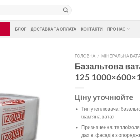
БЛОГ
ДОСТАВКА ТА ОПЛАТА
КОНТАКТИ
ПРО НАС
ГОЛОВНА
/
МІНЕРАЛЬНА ВАТ
Базальтова ват
125 1000×600×
Ціну уточнюйте
Тип утеплювача: базальт
(кам’яна вата)
Призначення: теплоізоля
дахів, фасадів з опоряд