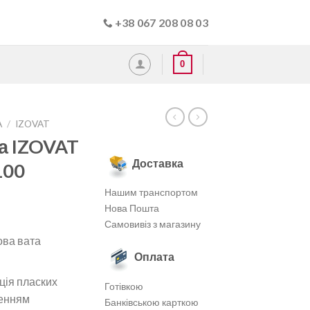
+38 067 208 08 03
0
А
/
IZOVAT
а IZOVAT
Доставка
100
Нашим транспортом
Нова Пошта
Самовивіз з магазину
ова вата
Оплата
ція пласких
Готівкою
женням
Банківською карткою