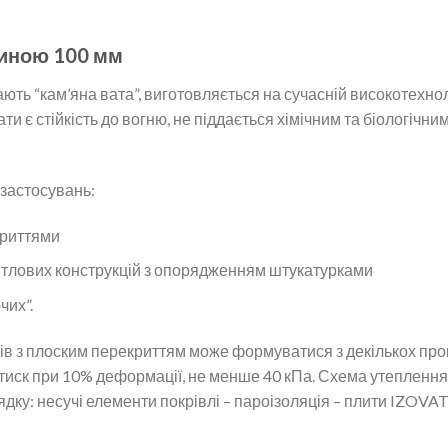
щиною 100 мм
ають “кам’яна вата”, виготовляється на сучасній високотехноло
ти є стійкість до вогню, не піддається хімічним та біологічн
 застосувань:
криттями
тлових конструкцій з опорядженням штукатурками
чих”.
в з плоским перекриттям може формуватися з декількох проша
тиск при 10% деформації, не менше 40 кПа. Схема утепленн
дку: несучі елементи покрівлі – пароізоляція – плити IZOVAT