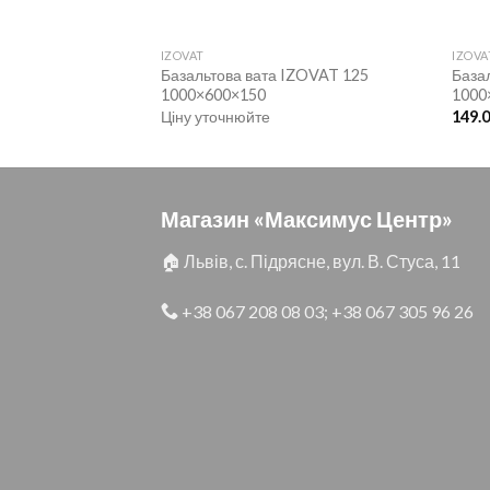
IZOVAT
IZOVA
IZOVAT LS 25
Базальтова вата IZOVAT 125
База
1000×600×150
1000
Ціну уточнюйте
149.
Магазин «Максимус Центр»
🏠 Львів, с. Підрясне, вул. В. Стуса, 11
+38 067 208 08 03
;
+38 067 305 96 26