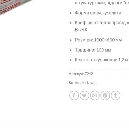
штукатурками, підлоги “п
Форма випуску: плити
Коефіцієнт теплопровіднос
Вт/мК
Розміри: 1000×600 мм
Товщина: 100 мм
Кількість в упаковці: 1,2 м
Артикул:
7242
Категорія:
Izovat