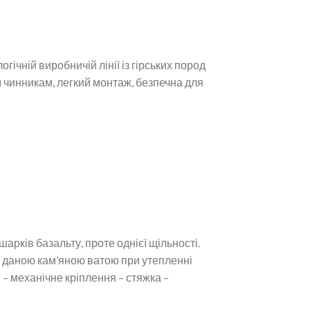
гічній виробничій лінії із гірських пород
им чинникам, легкий монтаж, безпечна для
рків базальту, проте однієї щільності.
я даною кам’яною ватою при утепленні
 – механічне кріплення – стяжка –