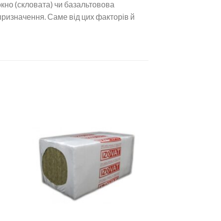
кно (скловата) чи базальтовова
 призначення. Саме від цих факторів й