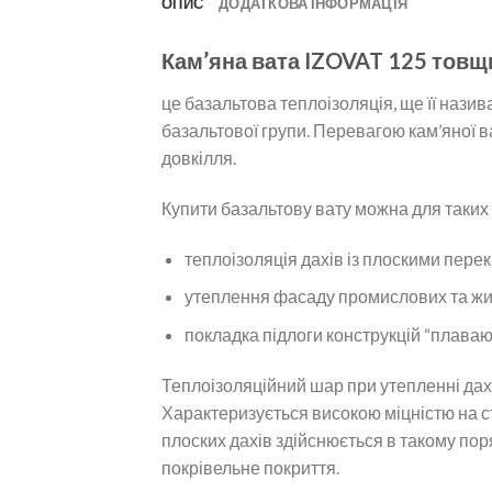
ОПИС
ДОДАТКОВА ІНФОРМАЦІЯ
Кам’яна вата IZOVAT 125 тов
це базальтова теплоізоляція, ще її назив
базальтової групи. Перевагою кам’яної ва
довкілля.
Купити базальтову вату можна для таких
теплоізоляція дахів із плоскими пере
утеплення фасаду промислових та жи
покладка підлоги конструкцій “плаваю
Теплоізоляційний шар при утепленні дахі
Характеризується високою міцністю на с
плоских дахів здійснюється в такому поря
покрівельне покриття.