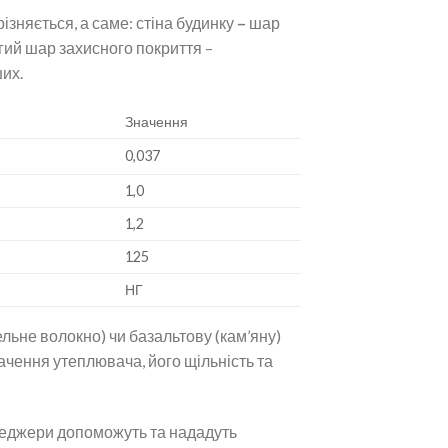
зняється, а саме: стіна будинку
–
шар
гий шар захисного покриття –
их.
Значення
0,037
1,0
1,2
125
НГ
льне волокно) чи базальтову (кам’яну)
начення утеплювача, його щільність та
неджери допоможуть та нададуть