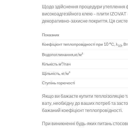
Щодо здійснення процедури утеплення фа
високоадгезійного клею – плити IZOVAT –
декоративно-захисне покриття. Ця систе
Показник
Коефіцієнт теплопровідності при 10 °С, λ
, В
10
Водопоглинання,кг/м²
Кількість м²/пач
Щільність, кг/м³
Ступінь горючості
Якщо ви бажаєте купити теплоізоляцію та
вату, необхідну до ваших потреб та засто
бажаний коефіцієнт теплопровідності.
При виникненні будь-яких питань стосо