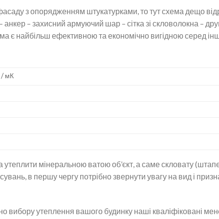
саду з опорядженням штукатурками, то тут схема дещо відрі
 анкер – захисний армуючий шар – сітка зі скловолокна – дру
ма є найбільш ефективною та економічно вигідною серед інш
т / мК
 утеплити мінеральною ватою об’єкт, а саме скловату (штапе
сувань, в першу чергу потрібно звернути увагу на вид і приз
вно вибору утеплення вашого будинку наші кваліфіковані ме