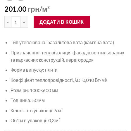
201.00
грн/м²
Базальтова вата IZOVAT 65 1000×600×50 кількість
ДОДАТИ В КОШИК
Тип утеплювача: базальтова вата (кам’яна вата)
Призначення: теплоізоляція фасадів вентильованих
та каркасних конструкцій, перегородок
Форма випуску: плити
Коефіцієнт теплопровідності, λD: 0,040 Вт/мК
Розміри: 1000×600 мм
Товщина: 50 мм
Кількість в упаковці: 6 м²
Об’єм в упаковці: 0,3 м³