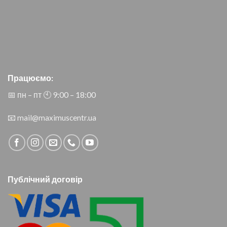
Працюємо:
📅 пн – пт 🕙︎ 9:00 – 18:00
📧
mail@maximuscentr.ua
Публічний договір