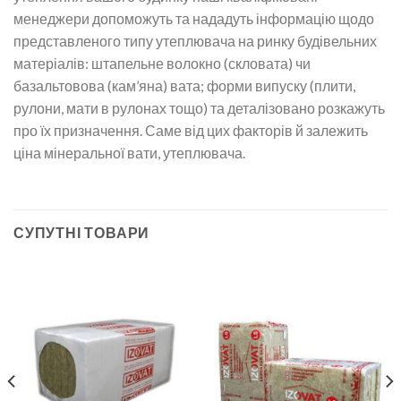
менеджери допоможуть та нададуть інформацію щодо
представленого типу утеплювача на ринку будівельних
матеріалів: штапельне волокно (скловата) чи
базальтовова (кам’яна) вата; форми випуску (плити,
рулони, мати в рулонах тощо) та деталізовано розкажуть
про їх призначення. Саме від цих факторів й залежить
ціна мінеральної вати, утеплювача.
СУПУТНІ ТОВАРИ