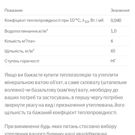
Показник
Значення
Коефіцієнт теплопровідності при 10 °С, λ
, Вт / мК
0,040
10
Водопоглинання,кг/м²
1,0
Кількість м²/пач
6
Щільність, кг/м³
65
Ступінь горючості
НГ
Якщо ви бажаєте купити теплоізоляцію та утеплити
мінеральною ватою об’єкт, а саме скловату (штапельне
волокно) чи базальтову (кам’яну) вату, необхідну до
ваших потреб та застосувань, в першу чергу потрібно
звернути увагу на вид і призначення утеплювача, його
щільність та бажаний коефіцієнт теплопровідності.
При виникненні будь-яких питань стосовно вибору
утеплення вашого будинку наші кваліфіковані