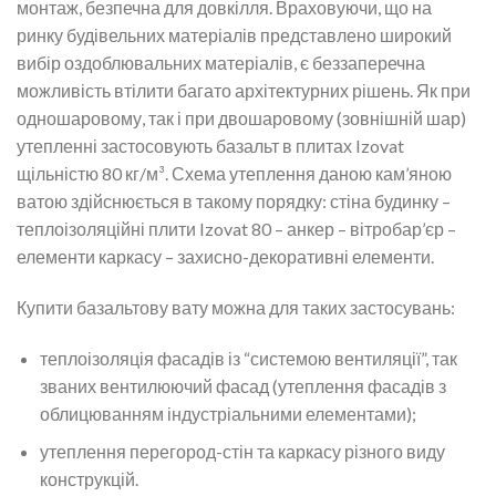
монтаж, безпечна для довкілля. Враховуючи, що на
ринку будівельних матеріалів представлено широкий
вибір оздоблювальних матеріалів, є беззаперечна
можливість втілити багато архітектурних рішень. Як при
одношаровому, так і при двошаровому (зовнішній шар)
утепленні застосовують базальт в плитах Izovat
щільністю 80 кг/м³. Схема утеплення даною кам’яною
ватою здійснюється в такому порядку: стіна будинку –
теплоізоляційні плити Izovat 80 – анкер – вітробар’єр –
елементи каркасу – захисно-декоративні елементи.
Купити базальтову вату можна для таких застосувань:
теплоізоляція фасадів із “системою вентиляції”, так
званих вентилюючий фасад (утеплення фасадів з
облицюванням індустріальними елементами);
утеплення перегород-стін та каркасу різного виду
конструкцій.