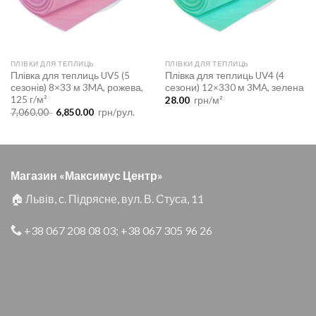
ПЛІВКИ ДЛЯ ТЕПЛИЦЬ
ПЛІВКИ ДЛЯ ТЕПЛИЦЬ
Плівка для теплиць UV5 (5
Плівка для теплиць UV4 (4
сезонів) 8×33 м 3MA, рожева,
сезони) 12×330 м 3MA, зелена
125 г/м²
28.00
грн/м²
Оригінальна
Поточна
7,060.00
6,850.00
грн/рул.
ціна:
ціна:
7,060.00 .
6,850.00 .
Магазин «Максимус Центр»
🏠 Львів, с. Підрясне, вул. В. Стуса, 11
+38 067 208 08 03
;
+38 067 305 96 26