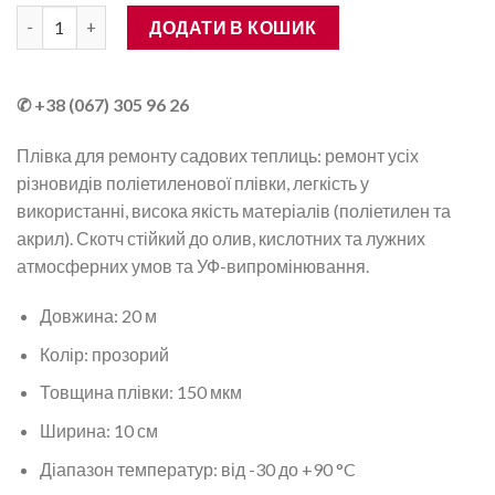
Скотч-стрічка Marma для склеювання тепличних плівок, 0.1×20
ДОДАТИ В КОШИК
✆ +38 (067) 305 96 26
Плівка для ремонту садових теплиць: ремонт усіх
різновидів поліетиленової плівки, легкість у
використанні, висока якість матеріалів (поліетилен та
акрил). Скотч стійкий до олив, кислотних та лужних
атмосферних умов та УФ-випромінювання.
Довжина: 20 м
Колір: прозорий
Товщина плівки: 150 мкм
Ширина: 10 см
Діапазон температур: від -30 до +90 °C