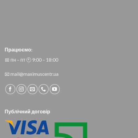
Працюємо:
📅 пн – пт 🕙︎ 9:00 – 18:00
📧
mail@maximuscentr.ua
Публічний договір