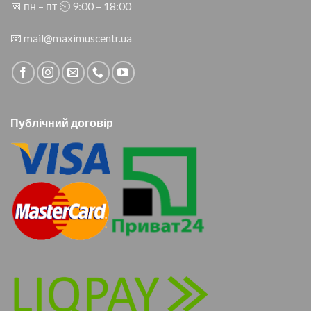
📅 пн – пт 🕙︎ 9:00 – 18:00
📧
mail@maximuscentr.ua
Публічний договір