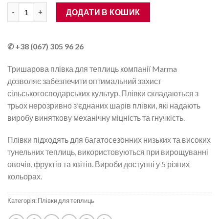
Плівка для теплиць UV4 (4 сезони) 6×33 м 3MA, зелена кількіс
ДОДАТИ В КОШИК
✆ +38 (067) 305 96 26
Тришарова плівка для теплиць компанії Marma
дозволяє забезпечити оптимальний захист
сільськогосподарських культур. Плівки складаються з
трьох нерозривно з’єднаних шарів плівки, які надають
виробу виняткову механічну міцність та гнучкість.
Плівки підходять для багатосезонних низьких та високих
тунельних теплиць, використовуються при вирощуванні
овочів, фруктів та квітів. Вироби доступні у 5 різних
кольорах.
Категорія:
Плівки для теплиць