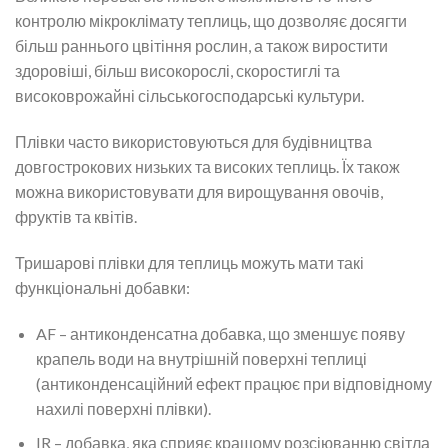
контролю мікроклімату теплиць, що дозволяє досягти
більш раннього цвітіння рослин, а також виростити
здоровіші, більш високорослі, скоростиглі та
високоврожайні сільськогосподарські культури.
Плівки часто використовуються для будівництва
довгострокових низьких та високих теплиць. Їх також
можна використовувати для вирощування овочів,
фруктів та квітів.
Тришарові плівки для теплиць можуть мати такі
функціональні добавки:
AF – антиконденсатна добавка, що зменшує появу
крапель води на внутрішній поверхні теплиці
(антиконденсаційний ефект працює при відповідному
нахилі поверхні плівки).
IR – добавка, яка сприяє кращому розсіюванню світла