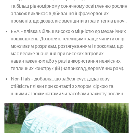
та більш рівномірному сонячному освітленню рослин,
а також викликає відбивання інфрачервоних
променів, що дозволяє зменшити втрати тепла вночі.
EVA – плівка з більш високою міцністю до механічних
пошкоджень. Дозволяє теплицям краще чинити опір
можливим розривам, розтягуванням і проколам, що
має велике значення при високих вітрових
навантаженнях або у разі використання неякісних
тепличних конструкцій (наприклад, дерев’яних рам).
Nor-Hals – добавка, що забезпечує додаткову
стійкість плівки при контакті з хлором, сіркою та
іншими агрохімікатами чи засобами захисту рослин.