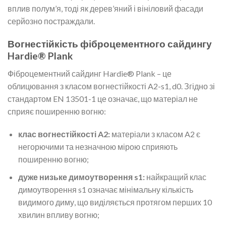
вплив полум’я, тоді як дерев’яний і вініловий фасади
серйозно постраждали.
Вогнестійкість фіброцементного сайдингу
Hardie® Plank
Фіброцементний сайдинг Hardie® Plank – це
облицювання з класом вогнестійкості A2-s1, d0. Згідно зі
стандартом EN 13501-1 це означає, що матеріал не
сприяє поширенню вогню:
клас вогнестійкості A2:
матеріали з класом A2 є
негорючими та незначною мірою сприяють
поширенню вогню;
дуже низьке димоутворення s1:
найкращий клас
димоутворення s1 означає мінімальну кількість
видимого диму, що виділяється протягом перших 10
хвилин впливу вогню;