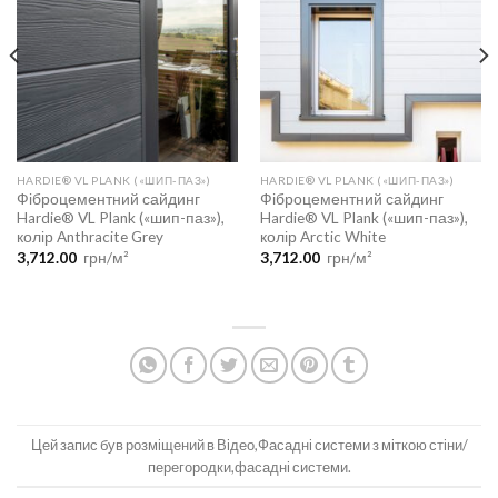
HARDIE® VL PLANK («ШИП-ПАЗ»)
HARDIE® VL PLANK («ШИП-ПАЗ»)
Фіброцементний сайдинг
Фіброцементний сайдинг
Hardie® VL Plank («шип-паз»),
Hardie® VL Plank («шип-паз»),
колір Anthracite Grey
колір Arctic White
3,712.00
грн/м²
3,712.00
грн/м²
Цей запис був розміщений в
Відео
,
Фасадні системи
з міткою
стіни/
перегородки
,
фасадні системи
.