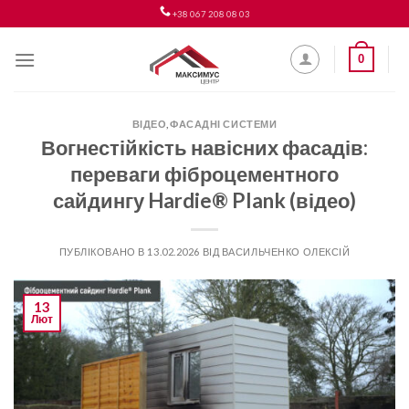
Skip
+38 067 208 08 03
to
content
0
ВІДЕО
,
ФАСАДНІ СИСТЕМИ
Вогнестійкість навісних фасадів:
переваги фіброцементного
сайдингу Hardie® Plank (відео)
ПУБЛІКОВАНО В
13.02.2026
ВІД
ВАСИЛЬЧЕНКО ОЛЕКСІЙ
13
Лют