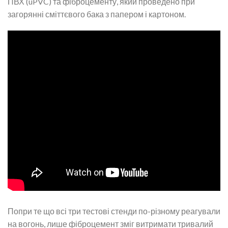
ПВХ (uPVC) та фіброцементу, який проведено при
загорянні сміттєвого бака з папером і картоном.
Попри те що всі три тестові стенди по-різному реагували
на вогонь, лише фіброцемент зміг витримати тривалий