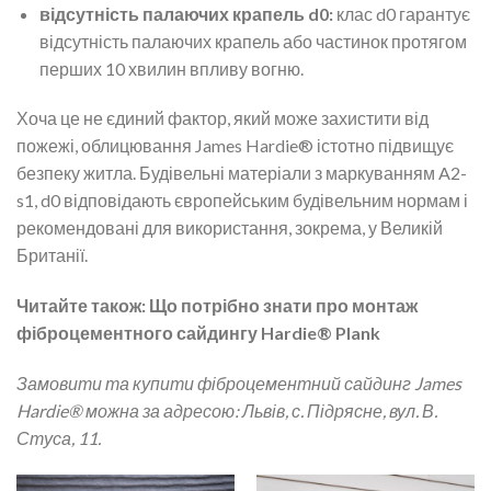
відсутність палаючих крапель d0:
клас d0 гарантує
відсутність палаючих крапель або частинок протягом
перших 10 хвилин впливу вогню.
Хоча це не єдиний фактор, який може захистити від
пожежі, облицювання James Hardie® істотно підвищує
безпеку житла. Будівельні матеріали з маркуванням A2-
s1, d0 відповідають європейським будівельним нормам і
рекомендовані для використання, зокрема, у Великій
Британії.
Читайте також:
Що потрібно знати про монтаж
фіброцементного сайдингу Hardie® Plank
Замовити та купити фіброцементний сайдинг James
Hardie® можна за адресою: Львів, с. Підрясне, вул. В.
Стуса, 11.