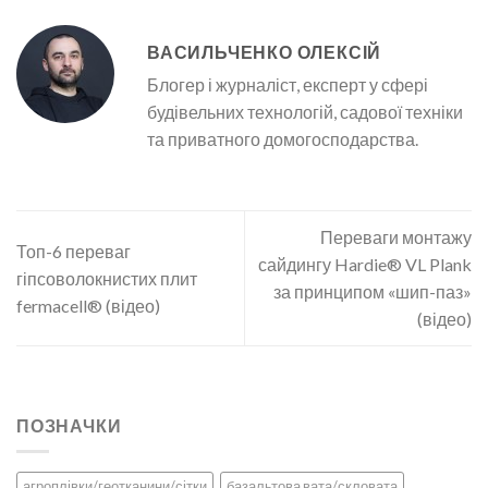
ВАСИЛЬЧЕНКО ОЛЕКСІЙ
Блогер і журналіст, експерт у сфері
будівельних технологій, садової техніки
та приватного домогосподарства.
Переваги монтажу
Топ-6 переваг
сайдингу Hardie® VL Plank
гіпсоволокнистих плит
за принципом «шип-паз»
fermacell® (відео)
(відео)
ПОЗНАЧКИ
агроплівки/геотканини/сітки
базальтова вата/скловата