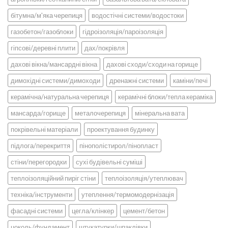
бітумна/м'яка черепиця
водостічні системи/водостоки
газобетон/газоблоки
гідроізоляція/пароізоляція
гіпсові/деревні плити
дах/покрівля
дахові вікна/мансардні вікна
дахові сходи/сходи на горище
димохідні системи/димоходи
дренажні системи
каміни/печі
керамічна/натуральна черепиця
керамічні блоки/тепла кераміка
мансарда/горище
металочерепиця
мінеральна вата
покрівельні матеріали
проектування будинку
підлога/перекриття
пінополістирол/пінопласт
стіни/перегородки
сухі будівельні суміші
теплоізоляційний пиріг стіни
теплоізоляція/утеплювач
техніка/інструменти
утеплення/термомодернізація
фасадні системи
цегла/клінкер
цемент/бетон
цоколь/фундамент
штукатурки/шпаклівки