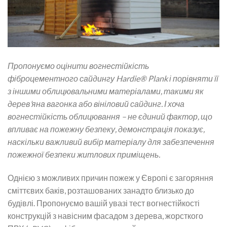
Пропонуємо оцінити вогнестійкість
фіброцементного сайдингу Hardie® Plank і порівняти її
з іншими облицювальними матеріалами, такими як
дерев’яна вагонка або вініловий сайдинг. І хоча
вогнестійкість облицювання – не єдиний фактор, що
впливає на пожежну безпеку, демонстрація показує,
наскільки важливий вибір матеріалу для забезпечення
пожежної безпеки житлових приміщень.
Однією з можливих причин пожеж у Європі є загоряння
сміттєвих баків, розташованих занадто близько до
будівлі. Пропонуємо вашій увазі тест вогнестійкості
конструкцій з навісним фасадом з дерева, жорсткого