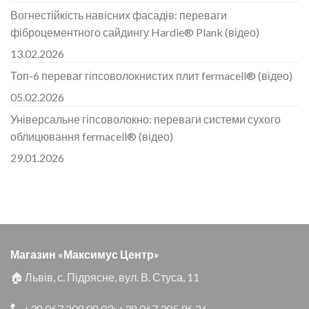
Вогнестійкість навісних фасадів: переваги
фіброцементного сайдингу Hardie® Plank (відео)
13.02.2026
Топ-6 переваг гіпсоволокнистих плит fermacell® (відео)
05.02.2026
Універсальне гіпсоволокно: переваги системи сухого
облицювання fermacell® (відео)
29.01.2026
Магазин «Максимус Центр»
🏠 Львів, с. Підрясне, вул. В. Стуса, 11
+38 067 208 08 03
;
+38 067 305 96 26