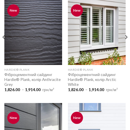
New
New
HARDIE® PLANK
HARDIE® PLANK
Фіброцементний сайдинг
Фіброцементний сайдинг
Hardie® Plank, колір Anthracite
Hardie® Plank, колір Arctic
Grey
White
Діапазон
Діапазон
1,826.00
–
1,914.00
грн/м²
1,826.00
–
1,914.00
грн/м²
цін:
цін:
від
від
1,826.00
1,826.00
до
до
1,914.00
1,914.00
New
New