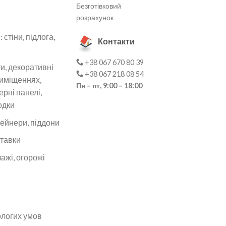
Безготівковий
розрахунок
стіни, підлога,
Контакти
+38 067 670 80 39
ти, декоративні
+38 067 218 08 54
риміщеннях,
Пн – пт, 9:00 – 18:00
ерні панелі,
одки
тейнери, піддони
ставки
ажі, огорожі
ологих умов