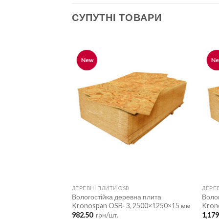
СУПУТНІ ТОВАРИ
New
N
ДЕРЕВНІ ПЛИТИ OSB
ДЕРЕВ
евна плита
Вологостійка деревна плита
Воло
, 2500×1250×9 мм
Kronospan OSB-3, 2500×1250×15 мм
Kron
982.50
грн/шт.
1,17