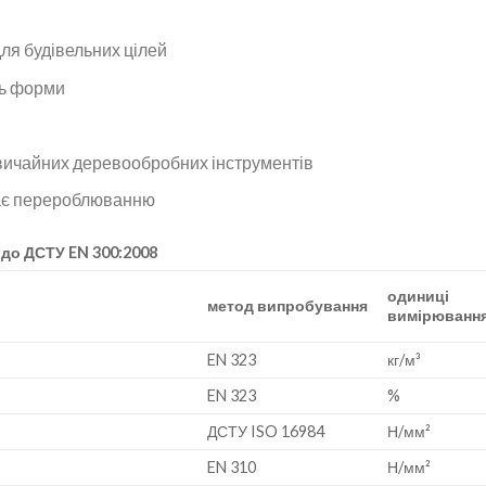
для будівельних цілей
ть форми
звичайних деревообробних інструментів
гає перероблюванню
 до ДСТУ
EN
300:2008
одиниці
метод випробування
вимірюванн
EN 323
кг/м³
EN 323
%
ДСТУ ISO 16984
Н/мм²
EN 310
Н/мм²