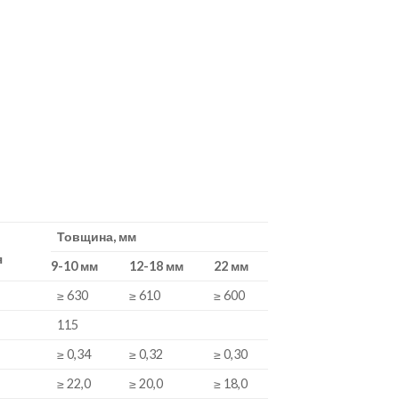
Товщина, мм
я
9-10 мм
12-18 мм
22 мм
≥ 630
≥ 610
≥ 600
115
≥ 0,34
≥ 0,32
≥ 0,30
≥ 22,0
≥ 20,0
≥ 18,0