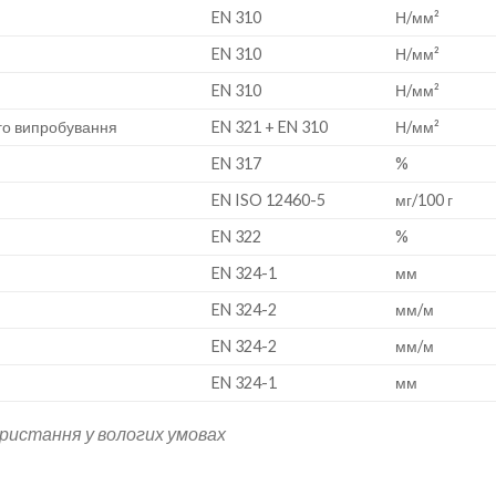
EN 310
Н/мм²
EN 310
Н/мм²
EN 310
Н/мм²
ного випробування
EN 321 + EN 310
Н/мм²
EN 317
%
EN ISO 12460-5
мг/100 г
EN 322
%
EN 324-1
мм
EN 324-2
мм/м
EN 324-2
мм/м
EN 324-1
мм
ристання у вологих умовах