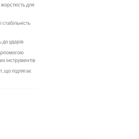
 жорсткість для
і стабільність
ь до ударів
 допомогою
х інструментів
т, що підлягає