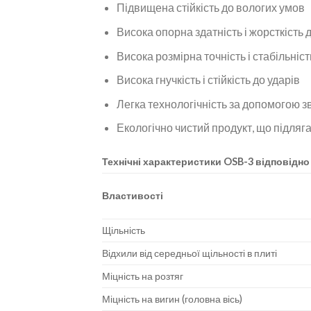
Підвищена стійкість до вологих умов
Висока опорна здатність і жорсткість 
Висока розмірна точність і стабільніс
Висока гнучкість і стійкість до ударів
Легка технологічність за допомогою 
Екологічно чистий продукт, що підля
Технічні характеристики
OSB-3
відповідно
Властивості
Щільність
Відхили від середньої щільності в плиті
Міцність на розтяг
Міцність на вигин (головна вісь)