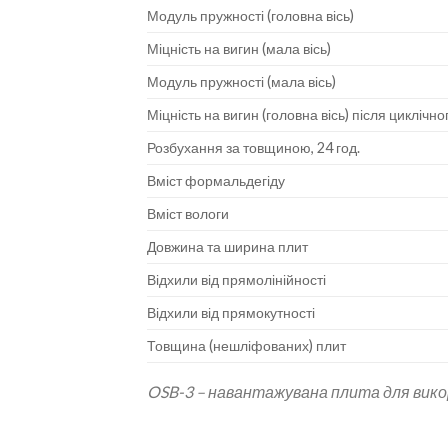
Модуль пружності (головна вісь)
Міцність на вигин (мала вісь)
Модуль пружності (мала вісь)
Міцність на вигин (головна вісь) після цикліч
Розбухання за товщиною, 24 год.
Вміст формальдегіду
Вміст вологи
Довжина та ширина плит
Відхили від прямолінійності
Відхили від прямокутності
Товщина (нешліфованих) плит
OSB-3 –
навантажувана плита для вико