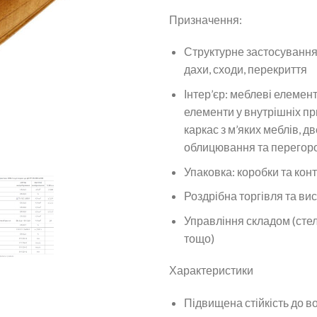
Призначення:
Структурне застосування: 
дахи, сходи, перекриття
Інтер’єр: меблеві елемен
елементи у внутрішніх п
каркас з м’яких меблів, дв
облицювання та перегор
Упаковка: коробки та кон
Роздрібна торгівля та ви
Управління складом (стел
тощо)
Характеристики
Підвищена стійкість до в