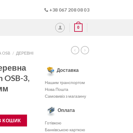
+38 067 208 08 03
0
А OSB
/
ДЕРЕВНІ
еревна
Доставка
n OSB-3,
Нашим транспортом
мм
Нова Пошта
Самовивіз з магазину
Оплата
ronospan OSB-3, 2500×1250×10 мм кількість
В КОШИК
Готівкою
Банківською карткою