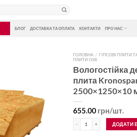
БЛОГ
ДОСТАВКА ТА ОПЛАТА
КОНТАКТИ
ПРО НАС
ГОЛОВНА
/
ГІПСОВІ ПЛИТИ Т
ПЛИТИ OSB
Вологостійка д
плита Kronospa
2500×1250×10 
655.00
грн/шт.
Вологостійка деревна плита K
ДОДАТИ 