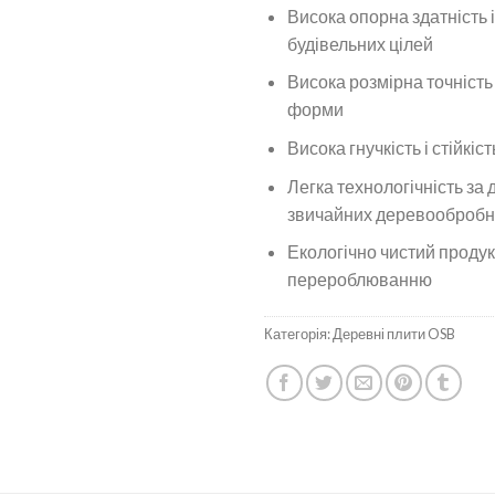
Висока опорна здатність і
будівельних цілей
Висока розмірна точність 
форми
Висока гнучкість і стійкіст
Легка технологічність за
звичайних деревообробни
Екологічно чистий продук
перероблюванню
Категорія:
Деревні плити OSB