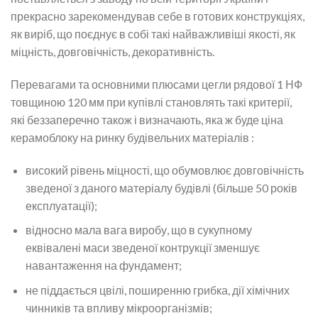
прекрасно зарекомендував себе в готових конструкціях,
як виріб, що поєднує в собі такі найважливіші якості, як
міцність, довговічність, декоративність.
Перевагами та основними плюсами цегли рядової 1 НФ
товщиною 120 мм при купівлі становлять такі критерії,
які беззаперечно також і визначають, яка ж буде ціна
керамоблоку на ринку будівельних матеріалів :
високий рівень міцності, що обумовлює довговічність
зведеної з даного матеріалу будівлі (більше 50 років
експлуатації);
відносно мала вага виробу, що в сукупному
еквівалені маси зведеної контрукції зменшує
навантаження на фундамент;
не піддається цвілі, поширенню грибка, дії хімічних
чинників та впливу мікроорганізмів;