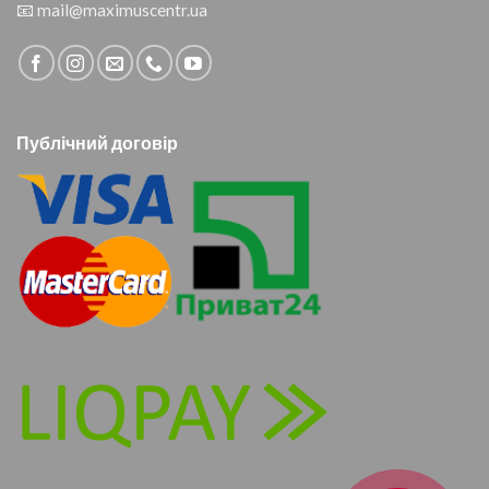
📧
mail@maximuscentr.ua
Публічний договір