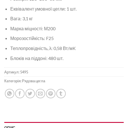
Еквівалент умовної цегли: 1 шт.
Вага: 3,1 кг
Марка міцності: М200
Морозостійкість: F25
Теплопровідність, λ: 0,58 Вт/мK
Блоків на піддоні: 480 шт.
Артикул:
5495
Категорія:
Рядова цегла
ОПИС