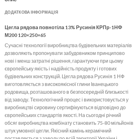
ДОДАТКОВА ІНФОРМАЦІЯ
Цегла рядова повнотіла 13% Русинія КРПр-1НФ
М200 120×250×65
Сучасні технології виробництва будівельних матеріалів
дозволяють пропонувати забудовником принципово
нові і менш затратні рішення, гарантуючи при цьому
європейську якість і надійність продукту і готових
будівельних конструкцій. Цегла рядова Русинія 1 НФ
виготовляється з високоякісної глини Іванецького
родовища, розташованого в безпосередній близькості
від заводу. Технологічний процес і використовується у
виробництві сировину сертифікуються відповідно до
європейських стандартів якості. На сьогодні річний
обсяг виробництва комбінату становить 75-80 мільйонів
штук умовної цегли. Якісний камінь керамічний
поставляється з заводу по всій території України і