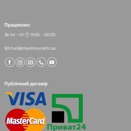
Працюємо:
📅 пн – пт 🕙︎ 9:00 – 18:00
📧
mail@maximuscentr.ua
Публічний договір