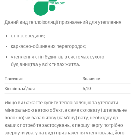
Даний вид теплоізоляції призначений для утеплення:
стін зсередини;
каркасно-обшивних перегородок;
утеплення стін будинків в системах сухого
будівництва у всіх типах житла.
Показник
Значення
Кількість м²/пач
6,10
Якщо ви бажаєте купити теплоізоляцію та утеплити
мінеральною ватою об’єкт, а саме скловату (штапельне
волокно) чи базальтову (кам’яну) вату, необхідну до
ваших потреб та застосувань, в першу чергу потрібно
звернути увагу на вид і призначення утеплювача, його