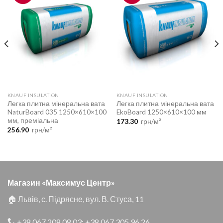
KNAUF INSULATION
KNAUF INSULATION
Легка плитна мінеральна вата
Легка плитна мінеральна вата
NaturBoard 035 1250×610×100
EkoBoard 1250×610×100 мм
мм, преміальна
173.30
грн/м²
256.90
грн/м²
Магазин «Максимус Центр»
🏠 Львів, с. Підрясне, вул. В. Стуса, 11
+38 067 208 08 03
;
+38 067 305 96 26