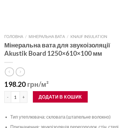
ГОЛОВНА
/
МІНЕРАЛЬНА ВАТА
/
KNAUF INSULATION
Мінеральна вата для звукоізоляції
Akustik Board 1250×610×100 мм
198.20
грн/м²
Мінеральна вата для звукоізоляції Akustik Board 1250×610×10
ДОДАТИ В КОШИК
Тип утеплювача: скловата (штапельне волокно)
Призначення: звукоізоляція перегородок, стін, стелі,