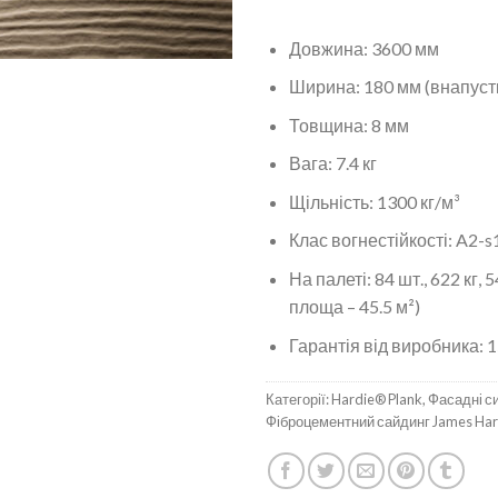
Довжина: 3600 мм
Ширина: 180 мм (внапустк
Товщина: 8 мм
Вага: 7.4 кг
Щільність: 1300 кг/м³
Клас вогнестійкості: A2-s1
На палеті: 84 шт., 622 кг, 5
площа – 45.5 м²)
Гарантія від виробника: 1
Категорії:
Hardie® Plank
,
Фасадні с
Фіброцементний сайдинг James Ha