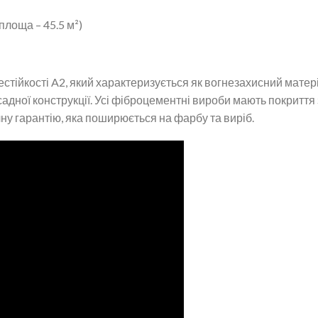
 площа – 45.5 м²)
естійкості A2, який характеризується як вогнезахисний мате
дної конструкції. Усі фіброцементні вироби мають покриття 
чну гарантію, яка поширюється на фарбу та виріб.