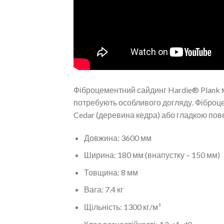
Фіброцементний сайдинг Hardie® Plank мож
потребують особливого догляду. Фіброц
Cedar (деревина кедра) або гладкою по
Довжина: 3600 мм
Ширина: 180 мм (внапустку – 150 мм)
Товщина: 8 мм
Вага: 7.4 кг
Щільність: 1300 кг/м³