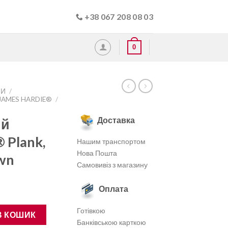
+38 067 208 08 03
0
МИ
/
AMES HARDIE®
/
Доставка
ий
 Plank,
Нашим транспортом
Нова Пошта
own
Самовивіз з магазину
Оплата
e® Plank, колір Khaki Brown кількість
Готівкою
В КОШИК
Банківською карткою