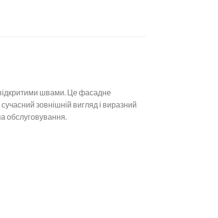
 відкритими швами. Це фасадне
 сучасний зовнішній вигляд і виразний
 на обслуговування.