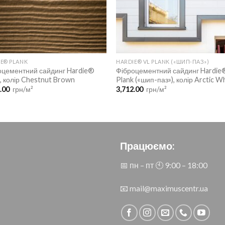
E® PLANK
HARDIE® VL PLANK («ШИП-ПАЗ»)
оцементний сайдинг Hardie®
Фіброцементний сайдинг Hardie
, колір Chestnut Brown
Plank («шип-паз»), колір Arctic W
6.00
грн/м²
3,712.00
грн/м²
Працюємо:
📅 пн – пт 🕙︎ 9:00 – 18:00
📧
mail@maximuscentr.ua