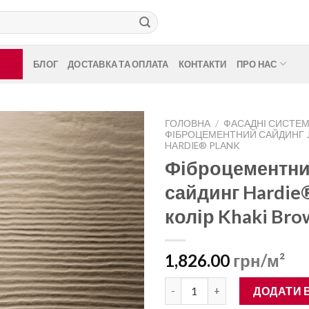
БЛОГ
ДОСТАВКА ТА ОПЛАТА
КОНТАКТИ
ПРО НАС
ГОЛОВНА
/
ФАСАДНІ СИСТЕ
ФІБРОЦЕМЕНТНИЙ САЙДИНГ J
HARDIE® PLANK
Фіброцементн
сайдинг Hardie®
колір Khaki Br
1,826.00
грн/м²
Фіброцементний сайдинг Hardi
ДОДАТИ 