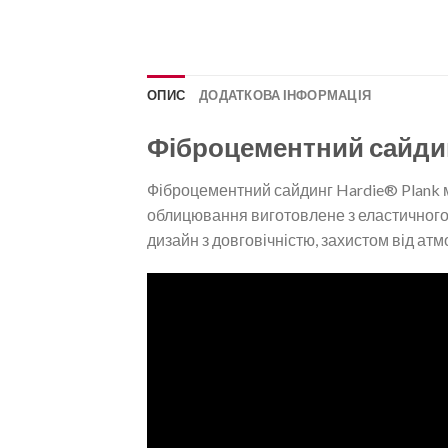
ОПИС
ДОДАТКОВА ІНФОРМАЦІЯ
Фіброцементний сайдин
Фіброцементний сайдинг Hardie® Plank м
облицювання виготовлене з еластичного 
дизайн з довговічністю, захистом від ат