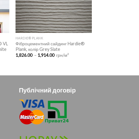
HARDIE® PLANK
® VL
Фіброцементний сайдинг Hardie®
hite
Plank, колір Grey Slate
Діапазон
1,826.00
–
1,914.00
грн/м²
цін:
від
1,826.00
до
1,914.00
Публічний договір