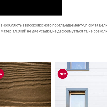
виробляють з високоякісного портландцементу, піску та це
 матерiал, який не дає усадки, не деформується та не розкол
ew
New