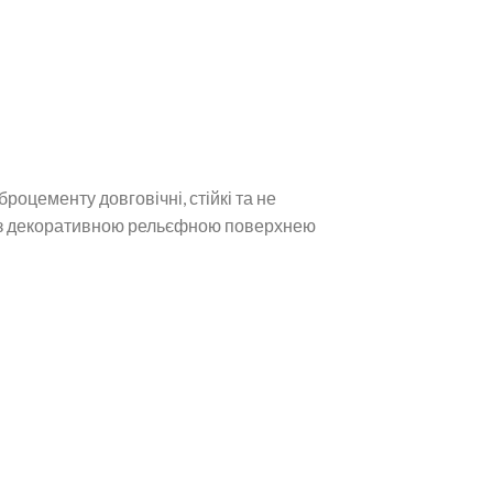
роцементу довговічні, стійкі та не
і з декоративною рельєфною поверхнею