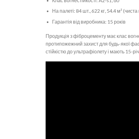
Клас вогнестійкості: A2-s1, d0
На палеті: 84 шт., 622 кг, 54.4 м² (чиста
Гарантія від виробника: 15 років
Продукція з фіброцементу має клас вогн
протипожежний захист для будь-якої фаса
стійкістю до ультрафіолету і мають 15-рі