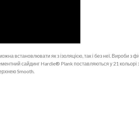
на встановлювати як з ізоляцією, так і без неї. Вироби з фіб
ементний сайдинг Hardie® Plank поставляються у 21 кольор
верхнею Smooth.