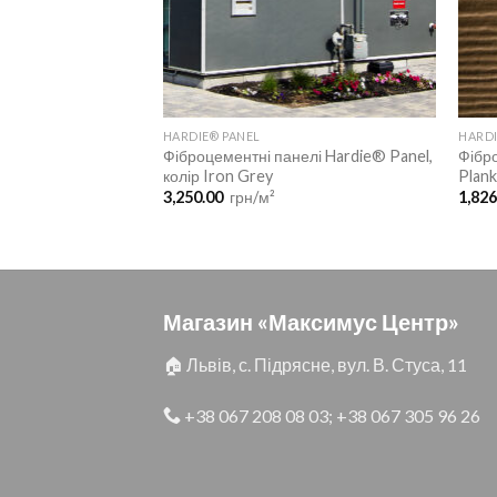
HARDIE® PANEL
HARDI
айдинг Hardie®
Фіброцементні панелі Hardie® Panel,
Фібр
Grey
колір Iron Grey
Plank
Діапазон
00
грн/м²
3,250.00
грн/м²
1,82
цін:
від
1,826.00
до
1,914.00
Магазин «Максимус Центр»
🏠 Львів, с. Підрясне, вул. В. Стуса, 11
+38 067 208 08 03
;
+38 067 305 96 26