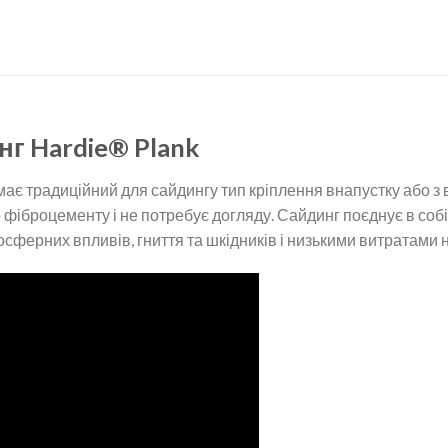
г Hardie® Plank
ає традиційний для сайдингу тип кріплення внапустку або з
фіброцементу і не потребує догляду. Сайдинг поєднує в собі
мосферних впливів, гниття та шкідників і низькими витратами