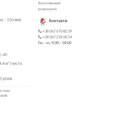
Безготівковий
розрахунок
у – 150 мм)
Контакти
+38 067 670 80 39
+38 067 218 08 54
Пн – пт, 9:00 – 18:00
, d0
4.4 м² (чиста
5 років
истеми
,
rdie®