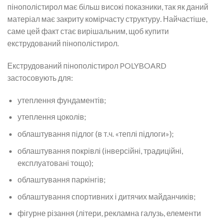
пінополістирол має більш високі показники, так як даний
матеріал має закриту комірчасту структуру. Найчастіше,
саме цей факт стає вирішальним, щоб купити
екструдований пінополістирол.
Екструдований пінополістирол POLYBOARD
застосовують для:
утеплення фундаментів;
утеплення цоколів;
облаштування підлог (в т.ч. «теплі підлоги»);
облаштування покрівлі (інверсійні, традиційні,
експлуатовані тощо);
облаштування паркінгів;
облаштування спортивних і дитячих майданчиків;
фігурне різання (літери, рекламна галузь, елементи