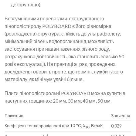
декору тощо).
Безсумнівними перевагами екструдованого
пінополістиролу POLYBOARD є його рівномірна
(розгладжена) структура, стійкість до ультрафіолету,
мінімальний рівень водопоглинання, можливість
застосування при навантаженнях різного роду,
розрахункова довговічність, яка становить близько 50
років експлуатації. На практиці ж, ряд проведених
досліджень говорить про те, що термін служби такого
матеріалу, як мінімум удвічі більше.
Плити пінополістирольні POLYBOARD можна купити в
наступних товщинах: 20 мм, 30 мм, 40 мм, 50 мм.
Показник
Значення
Коефіцієнт теплопровідності при 10 °С, λ
, Вт/мК
0,029
10