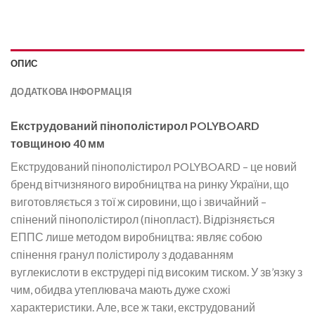
ОПИС
ДОДАТКОВА ІНФОРМАЦІЯ
Екструдований пінополістирол POLYBOARD
товщиною 40 мм
Екструдований пінополістирол POLYBOARD – це новий
бренд вітчизняного виробництва на ринку України, що
виготовляється з тої ж сировини, що і звичайний –
спінений пінополістирол (пінопласт). Відрізняється
ЕППС лише методом виробництва: являє собою
спінення гранул полістиролу з додаванням
вуглекислоти в екструдері під високим тиском. У зв’язку з
чим, обидва утеплювача мають дуже схожі
характеристики. Але, все ж таки, екструдований