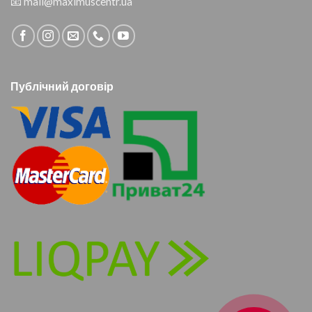
📧
mail@maximuscentr.ua
Публічний договір