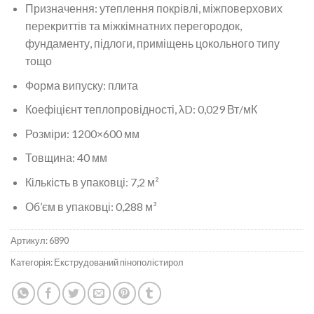
Призначення: утеплення покрівлі, міжповерхових
перекриттів та міжкімнатних перегородок,
фундаменту, підлоги, приміщень цокольного типу
тощо
Форма випуску: плита
Коефіцієнт теплопровідності, λD: 0,029 Вт/мК
Розміри: 1200×600 мм
Товщина: 40 мм
Кількість в упаковці: 7,2 м²
Об’єм в упаковці: 0,288 м³
Артикул:
6890
Категорія:
Екструдований пінополістирол