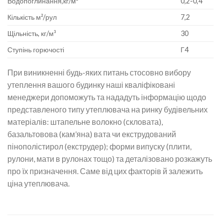
Водопоглинання,кг/м²
0,2-0,4
Кількість м²/рул
7,2
Щільність, кг/м³
30
Ступінь горючості
Г4
При виникненні будь-яких питань стосовно вибору
утеплення вашого будинку наші кваліфіковані
менеджери допоможуть та нададуть інформацію щодо
представленого типу утеплювача на ринку будівельних
матеріалів: штапельне волокно (скловата),
базальтовова (кам’яна) вата чи екструдований
пінополістирол (екструдер); форми випуску (плити,
рулони, мати в рулонах тощо) та деталізовано розкажуть
про їх призначення. Саме від цих факторів й залежить
ціна утеплювача.