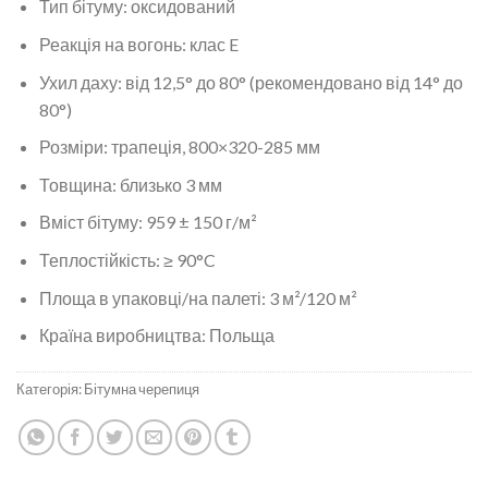
Тип бітуму: оксидований
Реакція на вогонь: клас E
Ухил даху: від 12,5° до 80° (рекомендовано від 14° до
80°)
Розміри: трапеція, 800×320-285 мм
Товщина: близько 3 мм
Вміст бітуму: 959 ± 150 г/м²
Теплостійкість: ≥ 90°C
Площа в упаковці/на палеті: 3 м²/120 м²
Країна виробництва: Польща
Категорія:
Бітумна черепиця