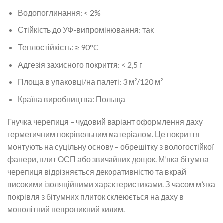
Водопоглинання: < 2%
Стійкість до УФ-випромінювання: так
Теплостійкість: ≥ 90°C
Адгезія захисного покриття: < 2,5 г
Площа в упаковці/на палеті: 3 м²/120 м²
Країна виробництва: Польща
Гнучка черепиця – чудовий варіант оформлення даху
герметичним покрівельним матеріалом. Це покриття
монтують на суцільну основу – обрешітку з вологостійкої
фанери, плит ОСП або звичайних дощок. М’яка бітумна
черепиця відрізняється декоративністю та вкрай
високими ізоляційними характеристиками. З часом м’яка
покрівля з бітумних плиток склеюється на даху в
монолітний непроникний килим.