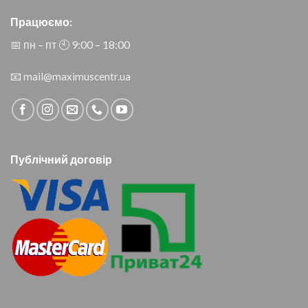
Працюємо:
📅 пн – пт 🕙︎ 9:00 – 18:00
📧
mail@maximuscentr.ua
Публічний договір