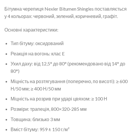
Бітумна черепиця Nexler Bitumen Shingles поставляється
у 4 кольорах: червоний, зелений, коричневий, графіт.
Основні характеристики:
Тип бітуму: оксидований
Реакція на вогонь: клас E
Ухил даху: від 12,5° до 80° (рекомендовано від 14° до
80°)
Міцність на розтягування (поперечно, по висоті): ≥ 600
Н/50 мм; ≥ 400 Н/50 мм
Міцність на розрив при ударі цвяхом: ≥ 100 Н
Розміри: трапеція, 800×320-285 мм
Товщина: близько 3 мм
Вміст бітуму: 959 ± 150 г/м²