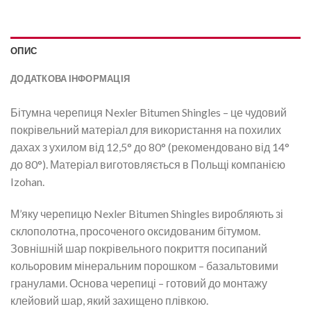
ОПИС
ДОДАТКОВА ІНФОРМАЦІЯ
Бітумна черепиця Nexler Bitumen Shingles – це чудовий
покрівельний матеріал для використання на похилих
дахах з ухилом від 12,5° до 80° (рекомендовано від 14°
до 80°). Матеріал виготовляється в Польщі компанією
Izohan.
М’яку черепицю Nexler Bitumen Shingles виробляють зі
склополотна, просоченого оксидованим бітумом.
Зовнішній шар покрівельного покриття посипаний
кольоровим мінеральним порошком – базальтовими
гранулами. Основа черепиці – готовий до монтажу
клейовий шар, який захищено плівкою.