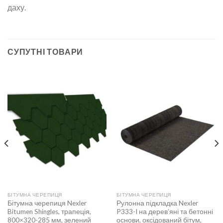
даху.
СУПУТНІ ТОВАРИ
БІТУМНА ЧЕРЕПИЦЯ
БІТУМНА ЧЕРЕПИЦЯ
Бітумна черепиця Nexler
Рулонна підкладка Nexler
Bitumen Shingles, трапеція,
P333-I на дерев’яні та бетонні
800×320-285 мм, зелений
основи, оксідований бітум,