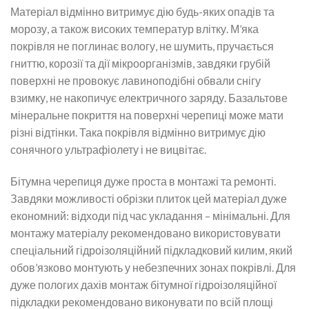
Матеріал відмінно витримує дію будь-яких опадів та
морозу, а також високих температур влітку. М’яка
покрівля не поглинає вологу, не шумить, пручається
гниттю, корозії та дії мікроорганізмів, завдяки грубій
поверхні не провокує лавиноподібні обвали снігу
взимку, не накопичує електричного заряду. Базальтове
мінеральне покриття на поверхні черепиці може мати
різні відтінки. Така покрівля відмінно витримує дію
сонячного ультрафіолету і не вицвітає.
Бітумна черепиця дуже проста в монтажі та ремонті.
Завдяки можливості обрізки плиток цей матеріал дуже
економний: відходи під час укладання – мінімальні. Для
монтажу матеріалу рекомендовано використовувати
спеціальний гідроізоляційний підкладковий килим, який
обов’язково монтують у небезпечних зонах покрівлі. Для
дуже пологих дахів монтаж бітумної гідроізоляційної
підкладки рекомендовано виконувати по всій площі