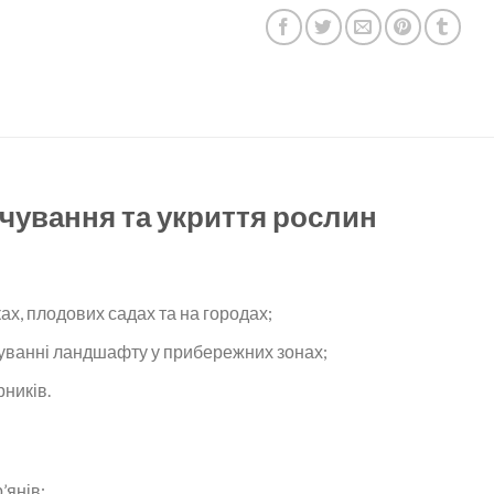
чування та укриття рослин
ах, плодових садах та на городах;
туванні ландшафту у прибережних зонах;
ників.
’янів;