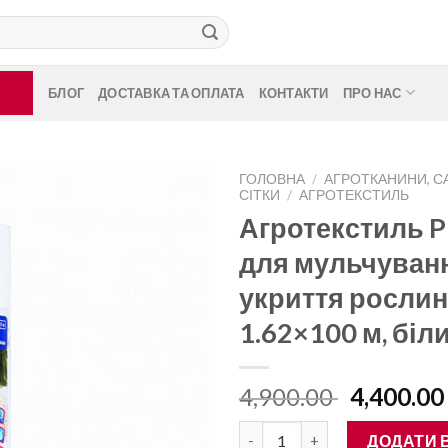
БЛОГ
ДОСТАВКА ТА ОПЛАТА
КОНТАКТИ
ПРО НАС
ГОЛОВНА
/
АГРОТКАНИНИ, СА
СІТКИ
/
АГРОТЕКСТИЛЬ
Агротекстиль P
для мульчуванн
укриття рослин 
1.62×100 м, біли
Оригіна
4,900.00
4,400.0
ціна:
Агротекстиль PR 625 для мульч
4,900.00 
ДОДАТИ 