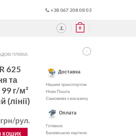
+38 067 208 08 03
0
ДОВІ ПЛІВКИ,
R 625
Доставка
я та
Нашим транспортом
99 г/м²
Нова Пошта
Самовивіз з магазину
й (лінії)
Оплата
льна
Поточна
0
грн/рул.
Готівкою
ціна:
ування та укриття рослин 99 г/м² 1.62×100 м, білий (лінії) кільк
Банківською карткою
.
4,400.00 .
В КОШИК