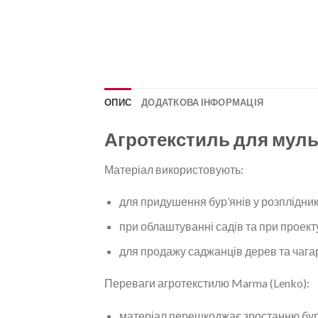
ОПИС
ДОДАТКОВА ІНФОРМАЦІЯ
Агротекстиль для муль
Матеріал використовують:
для придушення бур’янів у розплідник
при облаштуванні садів та при проек
для продажу саджанців дерев та чагар
Переваги агротекстилю Marma (Lenko):
матеріал перешкоджає зростанню бур