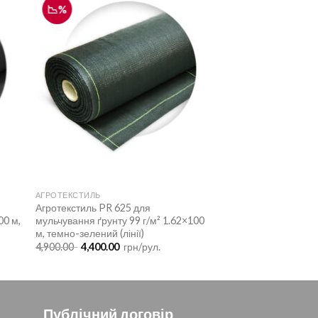
📉%
АГРОТЕКСТИЛЬ
Агротекстиль PR 625 для
00 м,
мульчування ґрунту 99 г/м² 1.62×100
м, темно-зелений (лінії)
Оригінальна
Поточна
4,900.00
4,400.00
грн/рул.
ціна:
ціна:
4,900.00 .
4,400.00 .
Публічний договір