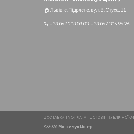
🏠 Львів, с. Підрясне, вул. В. Стуса, 11
+38 067 208 08 03
;
+38 067 305 96 26
ДОСТАВКА ТА ОПЛАТА
ДОГОВІР ПУБЛІЧНОЇ О
©2026
Максимус Центр