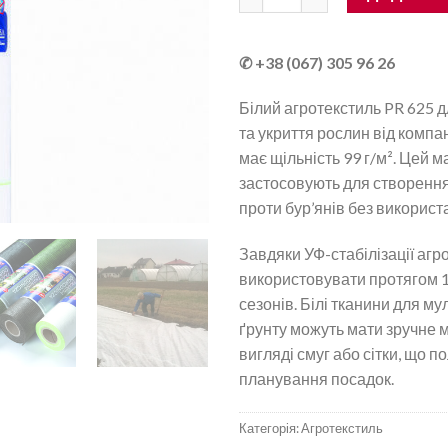
✆ +38 (067) 305 96 26
Білий агротекстиль PR 625 
та укриття рослин від компа
має щільність 99 г/м². Цей 
застосовують для створення
проти бур’янів без використ
Завдяки УФ-стабілізації аг
використовувати протягом 
сезонів. Білі тканини для м
ґрунту можуть мати зручне 
вигляді смуг або сітки, що п
планування посадок.
Категорія:
Агротекстиль