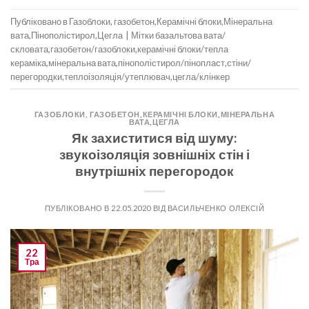
Публіковано в
Газоблоки, газобетон
,
Керамічні блоки
,
Мінеральна
вата
,
Пінополістирол
,
Цегла
|
Мітки
базальтова вата/
скловата
,
газобетон/газоблоки
,
керамічні блоки/тепла
кераміка
,
мінеральна вата
,
пінополістирол/пінопласт
,
стіни/
перегородки
,
теплоізоляція/утеплювач
,
цегла/клінкер
ГАЗОБЛОКИ, ГАЗОБЕТОН
,
КЕРАМІЧНІ БЛОКИ
,
МІНЕРАЛЬНА
ВАТА
,
ЦЕГЛА
Як захиститися від шуму:
звукоізоляція зовнішніх стін і
внутрішніх перегородок
ПУБЛІКОВАНО В
22.05.2020
ВІД
ВАСИЛЬЧЕНКО ОЛЕКСІЙ
22
Тра