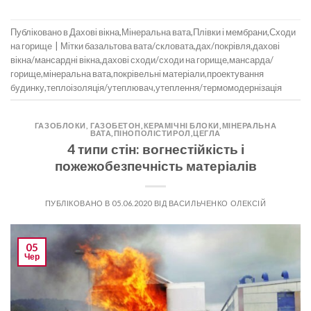
Публіковано в
Дахові вікна
,
Мінеральна вата
,
Плівки і мембрани
,
Сходи
на горище
|
Мітки
базальтова вата/скловата
,
дах/покрівля
,
дахові
вікна/мансардні вікна
,
дахові сходи/сходи на горище
,
мансарда/
горище
,
мінеральна вата
,
покрівельні матеріали
,
проектування
будинку
,
теплоізоляція/утеплювач
,
утеплення/термомодернізація
ГАЗОБЛОКИ, ГАЗОБЕТОН
,
КЕРАМІЧНІ БЛОКИ
,
МІНЕРАЛЬНА
ВАТА
,
ПІНОПОЛІСТИРОЛ
,
ЦЕГЛА
4 типи стін: вогнестійкість і
пожежобезпечність матеріалів
ПУБЛІКОВАНО В
05.06.2020
ВІД
ВАСИЛЬЧЕНКО ОЛЕКСІЙ
05
Чер