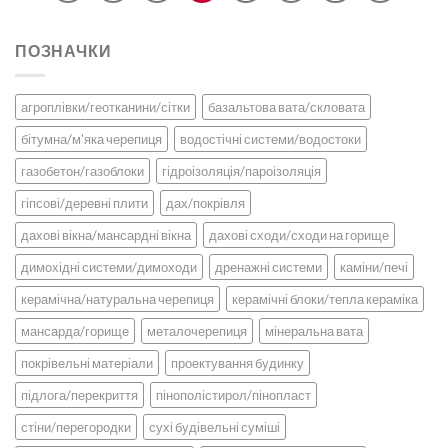
ПОЗНАЧКИ
агроплівки/геотканини/сітки
базальтова вата/скловата
бітумна/м'яка черепиця
водостічні системи/водостоки
газобетон/газоблоки
гідроізоляція/пароізоляція
гіпсові/деревні плити
дах/покрівля
дахові вікна/мансардні вікна
дахові сходи/сходи на горище
димохідні системи/димоходи
дренажні системи
каміни/печі
керамічна/натуральна черепиця
керамічні блоки/тепла кераміка
мансарда/горище
металочерепиця
мінеральна вата
покрівельні матеріали
проектування будинку
підлога/перекриття
пінополістирол/пінопласт
стіни/перегородки
сухі будівельні суміші