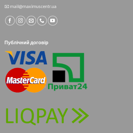
📧
mail@maximuscentr.ua
Публічний договір