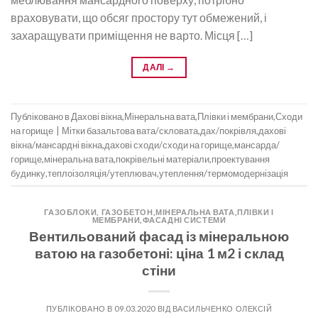
враховувати, що обсяг простору тут обмежений, і
захаращувати приміщення не варто. Місця […]
ДАЛІ
→
Публіковано в
Дахові вікна
,
Мінеральна вата
,
Плівки і мембрани
,
Сходи
на горище
|
Мітки
базальтова вата/скловата
,
дах/покрівля
,
дахові
вікна/мансардні вікна
,
дахові сходи/сходи на горище
,
мансарда/
горище
,
мінеральна вата
,
покрівельні матеріали
,
проектування
будинку
,
теплоізоляція/утеплювач
,
утеплення/термомодернізація
ГАЗОБЛОКИ, ГАЗОБЕТОН
,
МІНЕРАЛЬНА ВАТА
,
ПЛІВКИ І
МЕМБРАНИ
,
ФАСАДНІ СИСТЕМИ
Вентильований фасад із мінеральною
ватою на газобетоні: ціна 1 м2 і склад
стіни
ПУБЛІКОВАНО В
09.03.2020
ВІД
ВАСИЛЬЧЕНКО ОЛЕКСІЙ