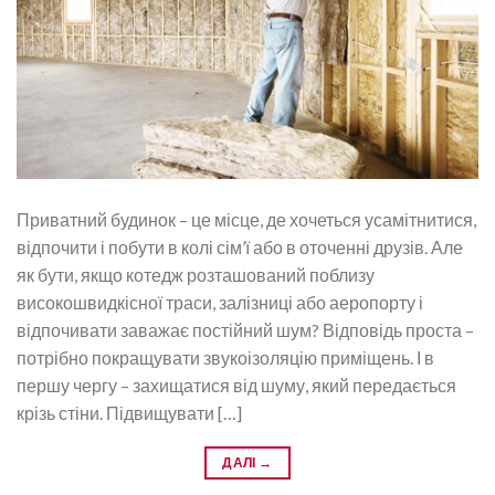
Приватний будинок – це місце, де хочеться усамітнитися,
відпочити і побути в колі сім’ї або в оточенні друзів. Але
як бути, якщо котедж розташований поблизу
високошвидкісної траси, залізниці або аеропорту і
відпочивати заважає постійний шум? Відповідь проста –
потрібно покращувати звукоізоляцію приміщень. І в
першу чергу – захищатися від шуму, який передається
крізь стіни. Підвищувати […]
ДАЛІ
→