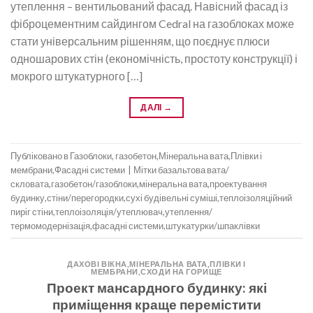
утеплення – вентильований фасад. Навісний фасад із
фіброцементним сайдингом Cedral на газоблоках може
стати універсальним рішенням, що поєднує плюси
одношарових стін (економічність, простоту конструкції) і
мокрого штукатурного […]
ДАЛІ
→
Публіковано в
Газоблоки, газобетон
,
Мінеральна вата
,
Плівки і
мембрани
,
Фасадні системи
|
Мітки
базальтова вата/
скловата
,
газобетон/газоблоки
,
мінеральна вата
,
проектування
будинку
,
стіни/перегородки
,
сухі будівельні суміші
,
теплоізоляційний
пиріг стіни
,
теплоізоляція/утеплювач
,
утеплення/
термомодернізація
,
фасадні системи
,
штукатурки/шпаклівки
ДАХОВІ ВІКНА
,
МІНЕРАЛЬНА ВАТА
,
ПЛІВКИ І
МЕМБРАНИ
,
СХОДИ НА ГОРИЩЕ
Проект мансардного будинку: які
приміщення краще перемістити