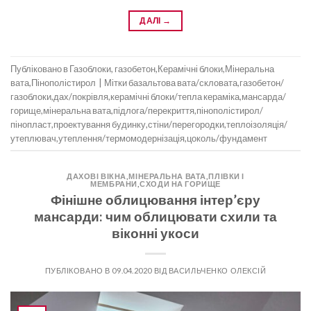
ДАЛІ
→
Публіковано в
Газоблоки, газобетон
,
Керамічні блоки
,
Мінеральна
вата
,
Пінополістирол
|
Мітки
базальтова вата/скловата
,
газобетон/
газоблоки
,
дах/покрівля
,
керамічні блоки/тепла кераміка
,
мансарда/
горище
,
мінеральна вата
,
підлога/перекриття
,
пінополістирол/
пінопласт
,
проектування будинку
,
стіни/перегородки
,
теплоізоляція/
утеплювач
,
утеплення/термомодернізація
,
цоколь/фундамент
ДАХОВІ ВІКНА
,
МІНЕРАЛЬНА ВАТА
,
ПЛІВКИ І
МЕМБРАНИ
,
СХОДИ НА ГОРИЩЕ
Фінішне облицювання інтер’єру
мансарди: чим облицювати схили та
віконні укоси
ПУБЛІКОВАНО В
09.04.2020
ВІД
ВАСИЛЬЧЕНКО ОЛЕКСІЙ