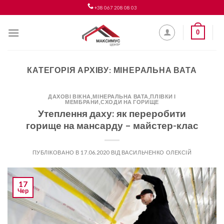
Skip
+38 067 208 08 03
to
content
0
КАТЕГОРІЯ АРХІВУ:
МІНЕРАЛЬНА ВАТА
ДАХОВІ ВІКНА
,
МІНЕРАЛЬНА ВАТА
,
ПЛІВКИ І
МЕМБРАНИ
,
СХОДИ НА ГОРИЩЕ
Утеплення даху: як переробити
горище на мансарду – майстер-клас
ПУБЛІКОВАНО В
17.06.2020
ВІД
ВАСИЛЬЧЕНКО ОЛЕКСІЙ
17
Чер