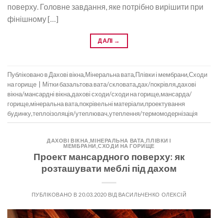
поверху. Головне завдання, яке потрібно вирішити при
фінішному […]
ДАЛІ
→
Публіковано в
Дахові вікна
,
Мінеральна вата
,
Плівки і мембрани
,
Сходи
на горище
|
Мітки
базальтова вата/скловата
,
дах/покрівля
,
дахові
вікна/мансардні вікна
,
дахові сходи/сходи на горище
,
мансарда/
горище
,
мінеральна вата
,
покрівельні матеріали
,
проектування
будинку
,
теплоізоляція/утеплювач
,
утеплення/термомодернізація
ДАХОВІ ВІКНА
,
МІНЕРАЛЬНА ВАТА
,
ПЛІВКИ І
МЕМБРАНИ
,
СХОДИ НА ГОРИЩЕ
Проект мансардного поверху: як
розташувати меблі під дахом
ПУБЛІКОВАНО В
20.03.2020
ВІД
ВАСИЛЬЧЕНКО ОЛЕКСІЙ