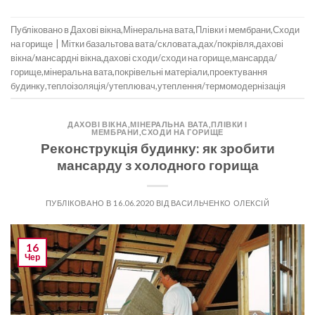
Публіковано в
Дахові вікна
,
Мінеральна вата
,
Плівки і мембрани
,
Сходи
на горище
|
Мітки
базальтова вата/скловата
,
дах/покрівля
,
дахові
вікна/мансардні вікна
,
дахові сходи/сходи на горище
,
мансарда/
горище
,
мінеральна вата
,
покрівельні матеріали
,
проектування
будинку
,
теплоізоляція/утеплювач
,
утеплення/термомодернізація
ДАХОВІ ВІКНА
,
МІНЕРАЛЬНА ВАТА
,
ПЛІВКИ І
МЕМБРАНИ
,
СХОДИ НА ГОРИЩЕ
Реконструкція будинку: як зробити
мансарду з холодного горища
ПУБЛІКОВАНО В
16.06.2020
ВІД
ВАСИЛЬЧЕНКО ОЛЕКСІЙ
16
Чер