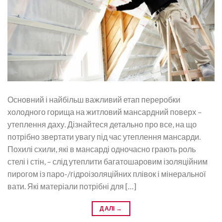
Основний і найбільш важливий етап переробки
холодного горища на житловий мансардний поверх –
утеплення даху. Дізнайтеся детально про все, на що
потрібно звертати увагу під час утеплення мансарди.
Похилі схили, які в мансарді одночасно грають роль
стелі і стін, – слід утеплити багатошаровим ізоляційним
пирогом із паро-/гідроізоляційних плівок і мінеральної
вати. Які матеріали потрібні для […]
ДАЛІ
→