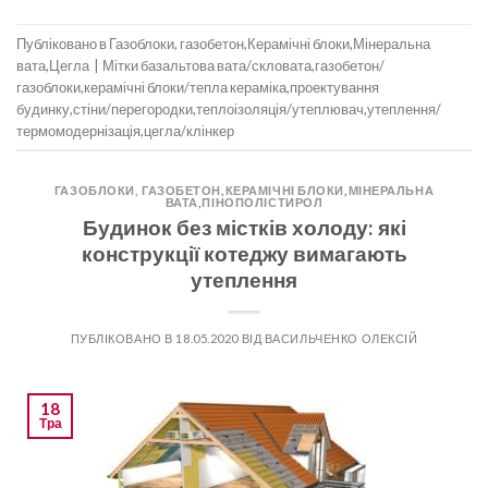
Публіковано в
Газоблоки, газобетон
,
Керамічні блоки
,
Мінеральна
вата
,
Цегла
|
Мітки
базальтова вата/скловата
,
газобетон/
газоблоки
,
керамічні блоки/тепла кераміка
,
проектування
будинку
,
стіни/перегородки
,
теплоізоляція/утеплювач
,
утеплення/
термомодернізація
,
цегла/клінкер
ГАЗОБЛОКИ, ГАЗОБЕТОН
,
КЕРАМІЧНІ БЛОКИ
,
МІНЕРАЛЬНА
ВАТА
,
ПІНОПОЛІСТИРОЛ
Будинок без містків холоду: які
конструкції котеджу вимагають
утеплення
ПУБЛІКОВАНО В
18.05.2020
ВІД
ВАСИЛЬЧЕНКО ОЛЕКСІЙ
18
Тра