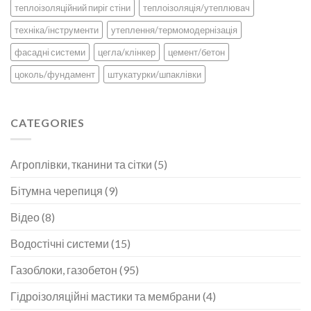
теплоізоляційний пиріг стіни
теплоізоляція/утеплювач
техніка/інструменти
утеплення/термомодернізація
фасадні системи
цегла/клінкер
цемент/бетон
цоколь/фундамент
штукатурки/шпаклівки
CATEGORIES
Агроплівки, тканини та сітки
(5)
Бітумна черепиця
(9)
Відео
(8)
Водостічні системи
(15)
Газоблоки, газобетон
(95)
Гідроізоляційні мастики та мембрани
(4)