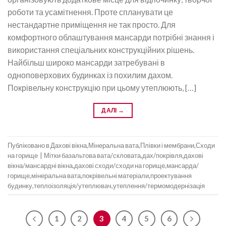
роботи та усамітнення. Проте спланувати це
нестандартне приміщення не так просто. Для
комфортного облаштування мансарди потрібні знання і
використання спеціальних конструкційних рішень.
Найбільш широко мансарди затребувані в
одноповерхових будинках із похилим дахом.
Покрівельну конструкцію при цьому утеплюють, […]
ДАЛІ
→
Публіковано в
Дахові вікна
,
Мінеральна вата
,
Плівки і мембрани
,
Сходи
на горище
|
Мітки
базальтова вата/скловата
,
дах/покрівля
,
дахові
вікна/мансардні вікна
,
дахові сходи/сходи на горище
,
мансарда/
горище
,
мінеральна вата
,
покрівельні матеріали
,
проектування
будинку
,
теплоізоляція/утеплювач
,
утеплення/термомодернізація
1
2
3
4
5
6