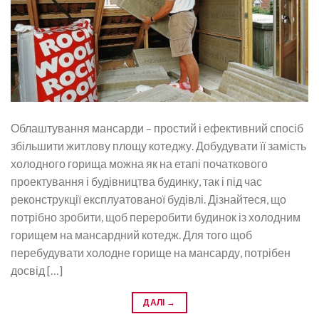
Облаштування мансарди – простий і ефективний спосіб
збільшити житлову площу котеджу. Добудувати її замість
холодного горища можна як на етапі початкового
проектування і будівництва будинку, так і під час
реконструкції експлуатованої будівлі. Дізнайтеся, що
потрібно зробити, щоб переробити будинок із холодним
горищем на мансардний котедж. Для того щоб
перебудувати холодне горище на мансарду, потрібен
досвід […]
ДАЛІ
→