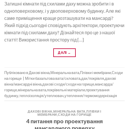
Затишні кімнати під схилами даху можна зробити і в
одноповерховому, і у двоповерховому будинку. Але які
саме приміщення краще розташувати на мансарді?
Який підхід сьогодні сповідують архітектори, проектуючи
кімнати під схилами даху? Дізнайтеся про це з нашої
статті! Використання простору під […]
ДАЛІ
→
Публіковано в
Дахові вікна
,
Мінеральна вата
,
Плівки і мембрани
,
Сходи
на горище
|
Мітки
базальтова вата/скловата
,
дах/покрівля
,
дахові
вікна/мансардні вікна
,
дахові сходи/сходи на горище
,
мансарда/
горище
,
мінеральна вата
,
покрівельні матеріали
,
проектування
будинку
,
теплоізоляція/утеплювач
,
утеплення/термомодернізація
ДАХОВІ ВІКНА
,
МІНЕРАЛЬНА ВАТА
,
ПЛІВКИ І
МЕМБРАНИ
,
СХОДИ НА ГОРИЩЕ
4 питання про проектування
мансардного поверху